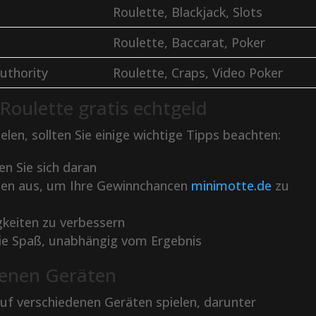
Roulette, Blackjack, Slots
Roulette, Baccarat, Poker
uthority
Roulette, Craps, Video Poker
 Roulette gratis echtgeld
elen, sollten Sie einige wichtige Tipps beachten:
en Sie sich daran
gien aus, um Ihre Gewinnchancen
minimotte.de
zu
gkeiten zu verbessern
Sie Spaß, unabhängig vom Ergebnis
denen Geräten
auf verschiedenen Geräten spielen, darunter