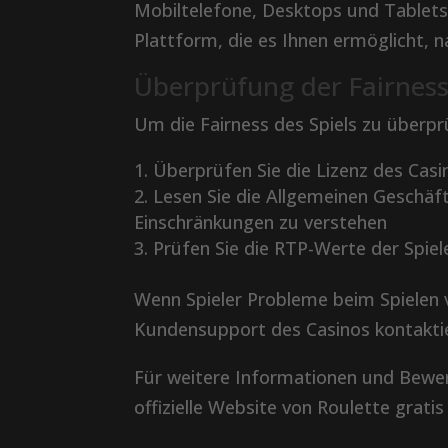
Mobiltelefone, Desktops und Tablets.
Plattform, die es Ihnen ermöglicht, 
Überprüfung der Fairness
Um die Fairness des Spiels zu überprü
Überprüfen Sie die Lizenz des Casin
Lesen Sie die Allgemeinen Geschäf
Einschränkungen zu verstehen
Prüfen Sie die RTP-Werte der Spiele
Wenn Spieler Probleme beim Spielen v
Kundensupport des Casinos kontakti
Für weitere Informationen und Bewer
offizielle Website von Roulette gratis