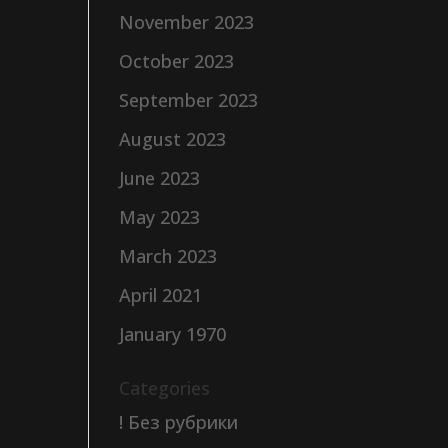
November 2023
October 2023
September 2023
August 2023
June 2023
May 2023
March 2023
April 2021
January 1970
Categories
! Без рубрики