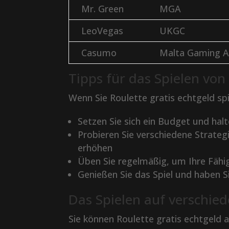
Mr. Green
MGA
LeoVegas
UKGC
Casumo
Malta Gaming A
Tipps für das Spielen von
Wenn Sie Roulette gratis echtgeld spi
Setzen Sie sich ein Budget und halt
Probieren Sie verschiedene Strate
erhöhen
Üben Sie regelmäßig, um Ihre Fähi
Genießen Sie das Spiel und haben 
Das Spielen auf verschie
Sie können Roulette gratis echtgeld 