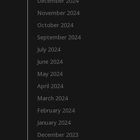
December 2024
November 2024
October 2024
September 2024
July 2024
June 2024
May 2024
April 2024
March 2024
February 2024
January 2024
December 2023