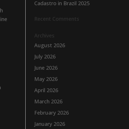
Cadastro in Brazil 2025
th
Recent Comments
line
Archives
August 2026
July 2026
June 2026
o
May 2026
a
April 2026
March 2026
February 2026
January 2026