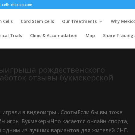
-cells-mexico.com
 Cells
Cord Stem Cells
Our Treatments
Why Mexic
nical Trials
Clinic & Accomodation
Map
Share Trading
выигрыша рождественского
работок отзывы букмекерской
ы играли в видеоигры…СлотыЕсли бы вы тоже
йн-игры БукмекерыЧто касается онлайн-спорта,
я одним из лучших вариантов для жителей СНГ.