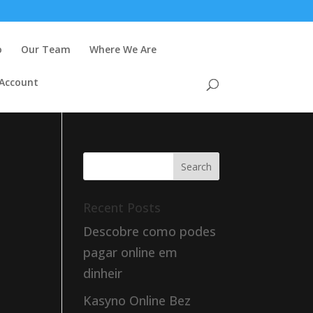
o
Our Team
Where We Are
 Account
Recent Posts
Descobre como podes
pagar online em
dinheir
Kasyno Online Bez