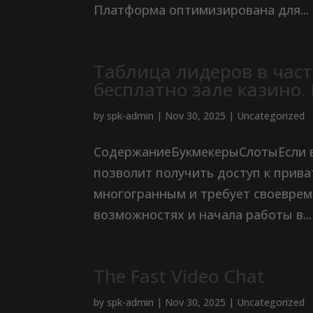
Платформа оптимизирована для...
Таблица лидеров в част
бесплатно зале казино
by
spk-admin
|
Nov 30, 2025
|
Uncategorized
СодержаниеБукмекерыСлотыЕсли в
позволит получить доступ к прива
многогранным и требует своевре
возможностях и начала работы в...
The Fast Video Chat
by
spk-admin
|
Nov 30, 2025
|
Uncategorized