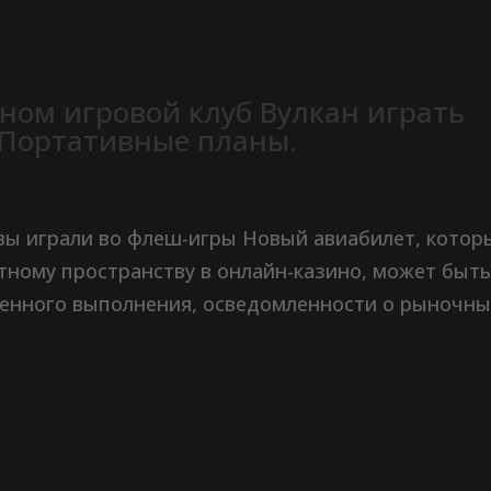
ном игровой клуб Вулкан играть
. Портативные планы.
ы играли во флеш-игры Новый авиабилет, котор
тному пространству в онлайн-казино, может быт
менного выполнения, осведомленности о рыночн