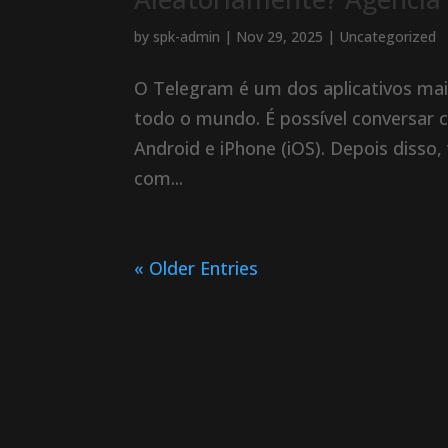
by
spk-admin
|
Nov 29, 2025
|
Uncategorized
O Telegram é um dos aplicativos ma
todo o mundo. É possível conversar
Android e iPhone (iOS). Depois disso
com...
« Older Entries