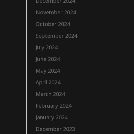
December 2024
November 2024
October 2024
September 2024
July 2024
June 2024
May 2024
April 2024
March 2024
February 2024
January 2024
December 2023