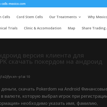
-cells-mexico.com
 Cells
Cord Stem Cells
Our Treatments
Why Mexic
nical Trials
Clinic & Accomodation
Map
Share Trading
ндроид версия клиента для
PK скачать покердом на андроид
j1a2jfyv.xn--p1ai 10
 деньги, скачать Pokerdom на Android Финансовы
 в валюте, которую выбрал игрок при регистрации
ормация» необходимо указать имя, фамилию,