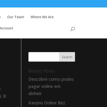
o
Our Team
Where We Are
 Account
Recent Posts
Descobre como podes
pagar online em
е
dinheir
. В
Kasyno Online Bez