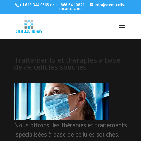
+1 619 344 0565 or +1 866 641 0821
info@stem-cells-
mexico.com
Traitements et thérapies à base
de de cellules souches
Nous offrons les thérapies et traitements
spécialisées à base de cellules souches,