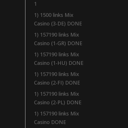
1
1) 1500 links Mix
Casino (3-DE) DONE
1) 157190 links Mix
Casino (1-GR) DONE
1) 157190 links Mix
Casino (1-HU) DONE
1) 157190 links Mix
Casino (2-FI) DONE
1) 157190 links Mix
Casino (2-PL) DONE
1) 157190 links Mix
Casino DONE