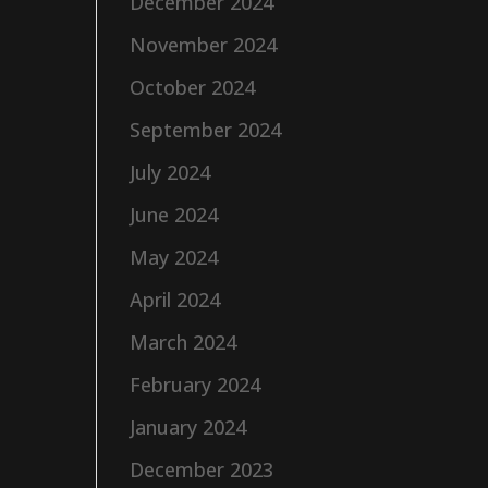
December 2024
November 2024
October 2024
September 2024
July 2024
June 2024
May 2024
April 2024
March 2024
February 2024
January 2024
December 2023