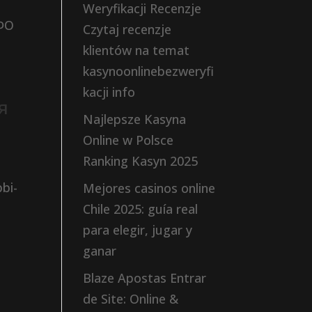
Weryfikacji Recenzje
МФО
Czytaj recenzje
klientów na temat
kasynoonlinebezweryfi
kacji info
я
Najlepsze Kasyna
Online w Polsce
Ranking Kasyn 2025
bi-
Mejores casinos online
,
Chile 2025: guía real
para elegir, jugar y
ganar
Blaze Apostas Entrar
de Site: Online &