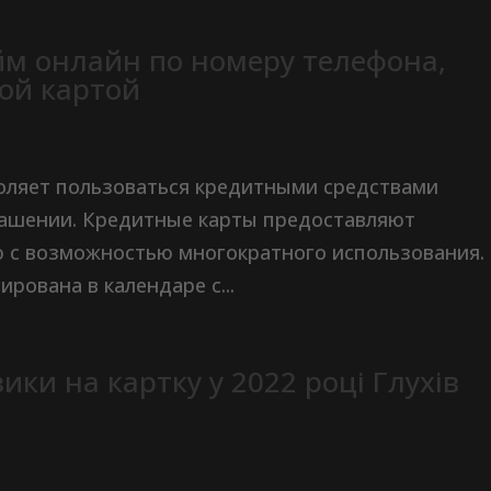
йм онлайн по номеру телефона,
кой картой
оляет пользоваться кредитными средствами
гашении. Кредитные карты предоставляют
 с возможностью многократного использования.
рована в календаре с...
ики на картку у 2022 році Глухів