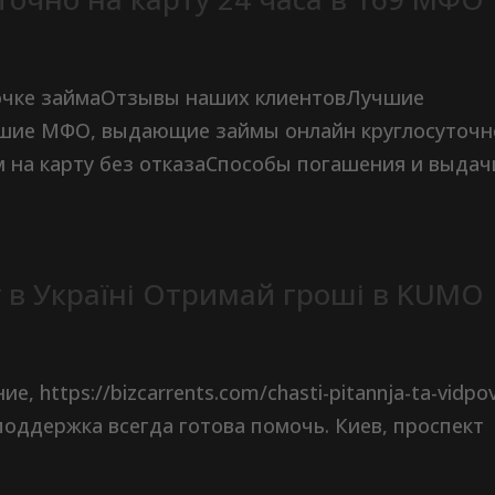
очке займаОтзывы наших клиентовЛучшие
шие МФО, выдающие займы онлайн круглосуточн
м на карту без отказаСпособы погашения и выдач
 в Україні Отримай гроші в KUMO
 https://bizcarrents.com/chasti-pitannja-ta-vidpov
я,поддержка всегда готова помочь. Киев, проспект