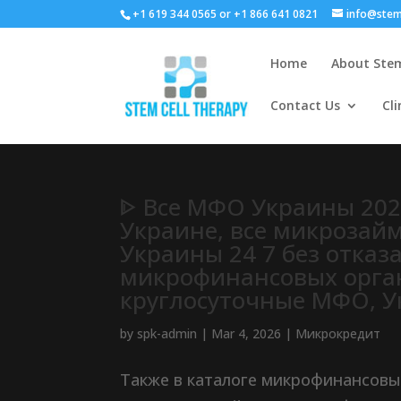
+1 619 344 0565 or +1 866 641 0821
info@stem
Home
About Stem
Contact Us
Cli
ᐈ Все МФО Украины 20
Украине, все микрозай
Украины 24 7 без отказ
микрофинансовых орга
круглосуточные МФО, У
by
spk-admin
|
Mar 4, 2026
|
Микрокредит
Также в каталоге микрофинансов