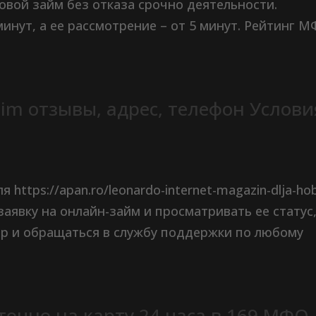
овой займ без отказа срочно деятельности.
инут, а ее рассмотрение – от 5 минут. Рейтинг 
im отзывы, адрес, телефон Услови
ttps://apan.ro/leonardo-internet-magazin-dlja-hob
 заявку на онлайн-займ и просматривать ее статус
ор и обращаться в службу поддержки по любому
очно на карту 24 часа в 169 МФО