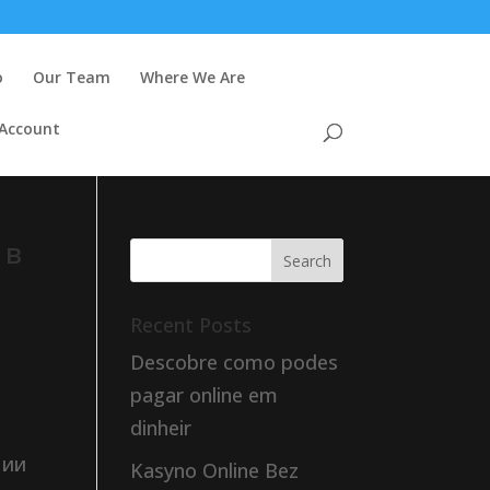
o
Our Team
Where We Are
 Account
 в
Recent Posts
Descobre como podes
pagar online em
dinheir
чии
Kasyno Online Bez