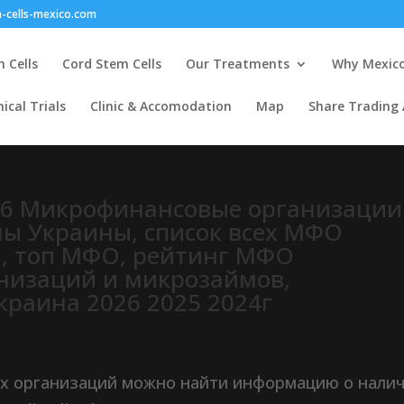
-cells-mexico.com
 Cells
Cord Stem Cells
Our Treatments
Why Mexic
nical Trials
Clinic & Accomodation
Map
Share Trading
26 Микрофинансовые организации
мы Украины, список всех МФО
а, топ МФО, рейтинг МФО
низаций и микрозаймов,
краина 2026 2025 2024г
ых организаций можно найти информацию о нали