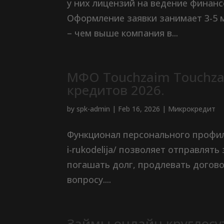
у них лицензий на ведение финанс
Оформление заявки занимает 3-5 м
– чем выше компания в...
МФО Touchzaim Touchza
кредитов 2026.
by
spk-admin
|
Feb 16, 2026
|
Микрокредит
Функционал персонального профиля h
i-rukodelija/ позволяет отправлять
погашать долг, продлевать догов
вопросу....
Займы онлайн круглосут