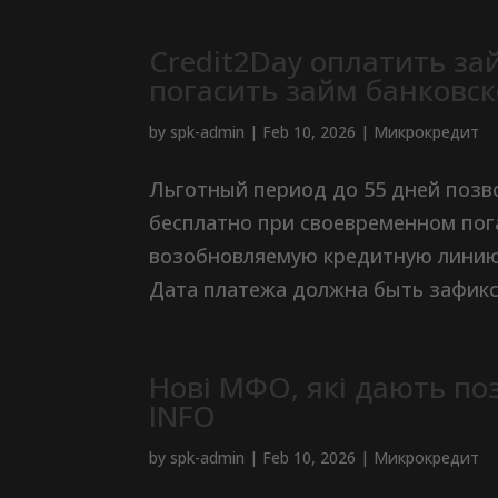
Credit2Day оплатить за
погасить займ банковс
by
spk-admin
|
Feb 10, 2026
|
Микрокредит
Льготный период до 55 дней позв
бесплатно при своевременном по
возобновляемую кредитную линию
Дата платежа должна быть зафикси
Нові МФО, які дають поз
INFO
by
spk-admin
|
Feb 10, 2026
|
Микрокредит