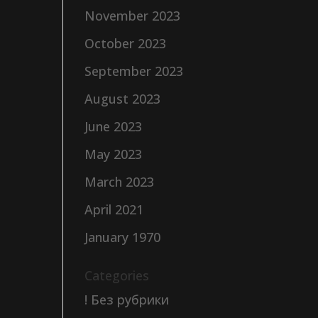
November 2023
October 2023
September 2023
August 2023
June 2023
May 2023
March 2023
April 2021
January 1970
Categories
! Без рубрики