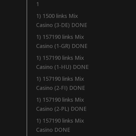
1
1) 1500 links Mix
Casino (3-DE) DONE
1) 157190 links Mix
Casino (1-GR) DONE
1) 157190 links Mix
Casino (1-HU) DONE
1) 157190 links Mix
Casino (2-FI) DONE
1) 157190 links Mix
Casino (2-PL) DONE
1) 157190 links Mix
Casino DONE