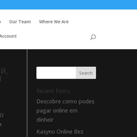
o
Our Team
Where We Are
 Account
й,
d
Recent Posts
Descobre como podes
pagar online em
KI
dinheir
и
Kasyno Online Bez