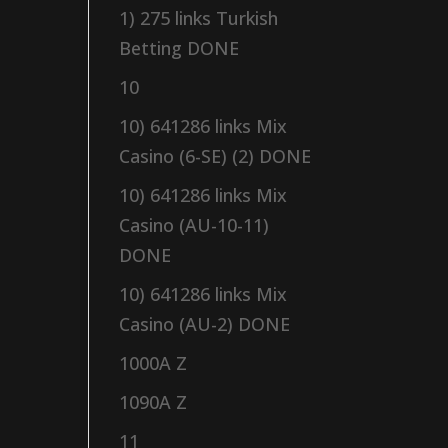
1) 275 links Turkish
Betting DONE
10
10) 641286 links Mix
Casino (6-SE) (2) DONE
10) 641286 links Mix
Casino (AU-10-11)
DONE
10) 641286 links Mix
Casino (AU-2) DONE
1000A Z
1090A Z
11