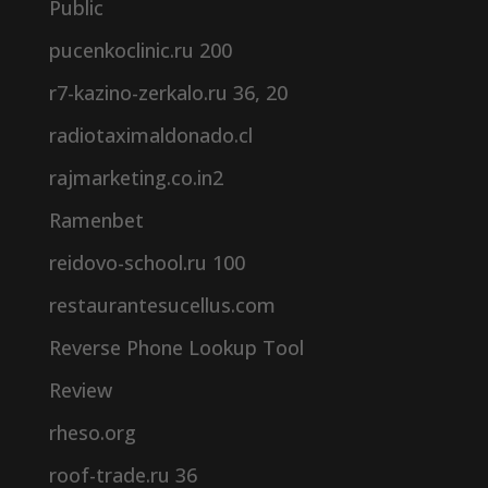
Public
pucenkoclinic.ru 200
r7-kazino-zerkalo.ru 36, 20
radiotaximaldonado.cl
rajmarketing.co.in2
Ramenbet
reidovo-school.ru 100
restaurantesucellus.com
Reverse Phone Lookup Tool
Review
rheso.org
roof-trade.ru 36