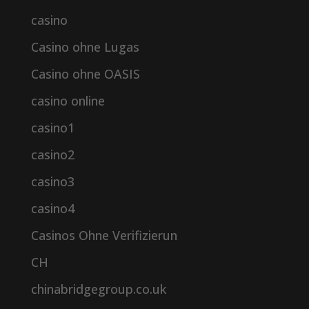
casino
Casino ohne Lugas
Casino ohne OASIS
casino online
casino1
casino2
casino3
casino4
Casinos Ohne Verifizierun
CH
chinabridgegroup.co.uk