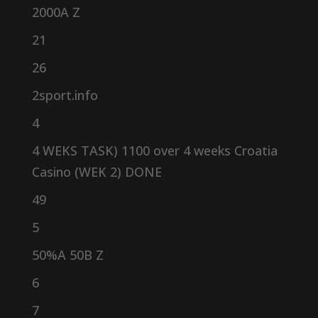
2000A Z
21
26
2sport.info
4
4 WEKS TASK) 1100 over 4 weeks Croatia
Casino (WEK 2) DONE
49
5
50%A 50B Z
6
7