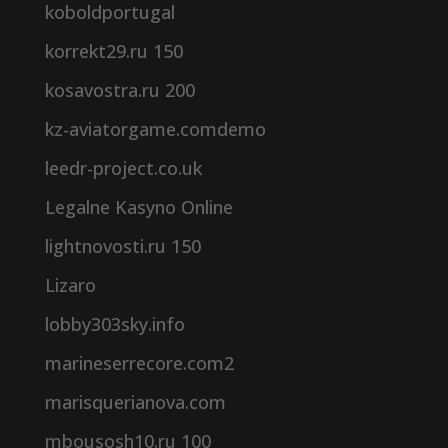
koboldportugal
korrekt29.ru 150
kosavostra.ru 200
kz-aviatorgame.comdemo
leedr-project.co.uk
Legalne Kasyno Online
lightnovosti.ru 150
Lizaro
lobby303sky.info
marineserrecore.com2
marisquerianova.com
mbousosh10.ru 100