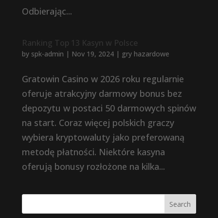
Odbierając...
Ranking Top 13 Kasyn w Polsce
by
spk-admin
|
Nov 19, 2024
|
gry hazardowe
Gratowin Casino w 2026 roku regularnie
oferuje atrakcyjny darmowy bonus bez
depozytu w postaci 50 darmowych spinów
na start. Coraz więcej polskich graczy
wybiera kryptowaluty jako preferowaną
metodę płatności. Niektóre kasyna
oferują bonusy rozłożone na kilka...