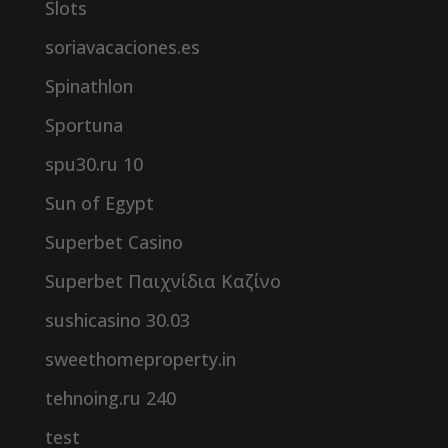
Slots
soriavacaciones.es
Spinathlon
Sportuna
spu30.ru 10
Sun of Egypt
Superbet Casino
Superbet Παιχνίδια Καζίνο
sushicasino 30.03
sweethomeproperty.in
tehnoing.ru 240
test