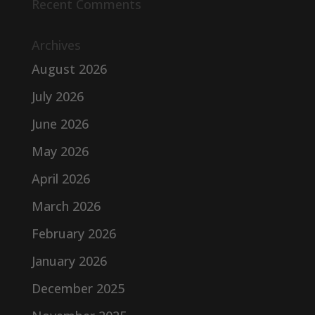
Recent Comments
Archives
August 2026
July 2026
June 2026
May 2026
April 2026
March 2026
February 2026
January 2026
December 2025