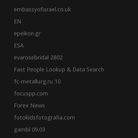
embassyofisrael.co.uk
EN
epeikon.gr
ESA
evarosebridal 2802
Fast People Lookup & Data Search
fc-metallurg.ru 10
focuspp.com
Forex News
fotokidsfotografia.com
gambl 09.03