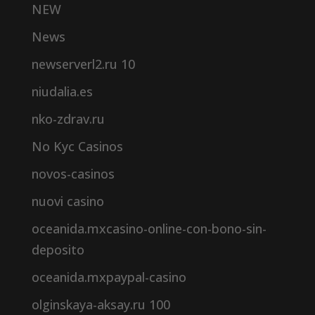
NEW
News
newserverl2.ru 10
niudalia.es
nko-zdrav.ru
No Kyc Casinos
novos-casinos
nuovi casino
oceanida.mxcasino-online-con-bono-sin-
deposito
oceanida.mxpaypal-casino
olginskaya-aksay.ru 100