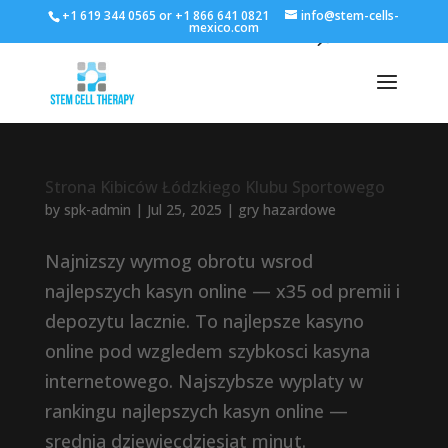
+1 619 344 0565 or +1 866 641 0821
info@stem-cells-
mexico.com
Strona Kibiców Łódzkiego Klubu Sportowego
by
spk-admin
|
Jul 25, 2025
|
gry hazardowe
Najnizszy wymog obrotu wsrod
najlepszych kasyn online — x35 od premii i
depozytu lacznie. To najlepsze kasyno
online pod wzgledem szybkosci kasyna
internetowego. Najszybsze wyplaty w
rankingu najlepszych kasyn online —
srednia dziewiecdziesiat minut.