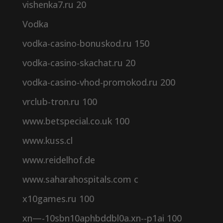
vishenka7.ru 20
Vodka
vodka-casino-bonuskod.ru 150
vodka-casino-skachat.ru 20
vodka-casino-vhod-promokod.ru 200
vrclub-tron.ru 100
www.betspecial.co.uk 100
www.kuss.cl
www.reidelhof.de
www.saharahospitals.com c
x10games.ru 100
xn—-10sbn10aphbddbl0a.xn--p1ai 100