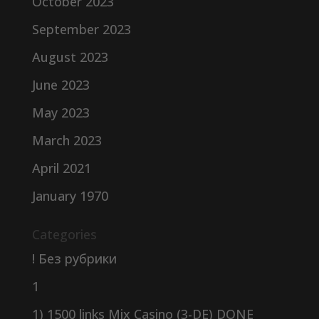
October 2023
September 2023
August 2023
June 2023
May 2023
March 2023
April 2021
January 1970
Categories
! Без рубрики
1
1) 1500 links Mix Casino (3-DE) DONE