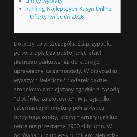
Limity wypłaty
Ranking Najlepszych Kasyn Online
– Oferty kwiecień 2026
Dotyczy to w szczególności przypadku
poboru opłat za postój w strefach
płatnego parkowania, do którego
uprawnione są samorządy. W przypadku
wyższych świadczeń dodatek będzie
stopniowo zmniejszany zgodnie z zasadą
"złotówka za złotówkę". W przypadku
czternastej emerytury pełną kwotę
otrzymają osoby, których emerytura lub
renta nie przekracza 2900 zł brutto. W
porównaniu z ubiegłym rokiem pieniędzy