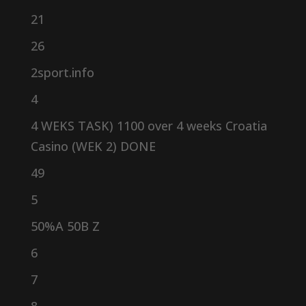
21
26
2sport.info
4
4 WEKS TASK) 1100 over 4 weeks Croatia
Casino (WEK 2) DONE
49
5
50%A 50B Z
6
7