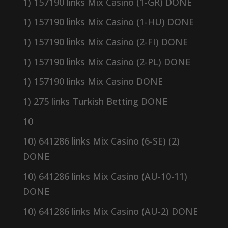
1) 157190 links Mix Casino (1-GR) DONE
1) 157190 links Mix Casino (1-HU) DONE
1) 157190 links Mix Casino (2-FI) DONE
1) 157190 links Mix Casino (2-PL) DONE
1) 157190 links Mix Casino DONE
1) 275 links Turkish Betting DONE
10
10) 641286 links Mix Casino (6-SE) (2)
DONE
10) 641286 links Mix Casino (AU-10-11)
DONE
10) 641286 links Mix Casino (AU-2) DONE