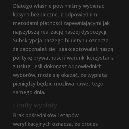
Dlatego właśnie powinniśmy wybierać
kasyna bezpieczne, z odpowiednimi
metodami płatności zapewniającymi jak
najszybszą realizację naszej dyspozycji.
Subskrypcja naszego biuletynu oznacza,
że zapoznałeś się i zaakceptowałeś naszą
politykę prywatności i warunki korzystania
z usług. Jeśli dokonasz odpowiednich
wyborów, może się okazać, że wypłata
pieniędzy będzie możliwa nawet tego
samego dnia.
Limity wypłaty
Brak pośredników i etapów
weryfikacyjnych oznacza, że proces