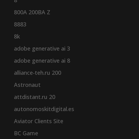
8
800A 200BA Z
8883
8k
adobe generative ai 3
adobe generative ai 8
alliance-teh.ru 200
Astronaut
attdistant.ru 20
autonomoskitdigital.es
Aviator Clients Site
BC Game