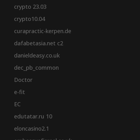
crypto 23.03
crypto10.04
curapractic-kerpen.de
dafabetasia.net c2
danieldeasy.co.uk
dec_pb_common
Doctor
e-fit
EC
edutatar.ru 10
eloncasino2.1