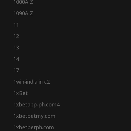
1000A Z
1090A Z
11
12
13
14
17
1win-india.in c2
1xBet
1xbetapp-ph.com4
1xbetbetmy.com
1xbetbetph.com