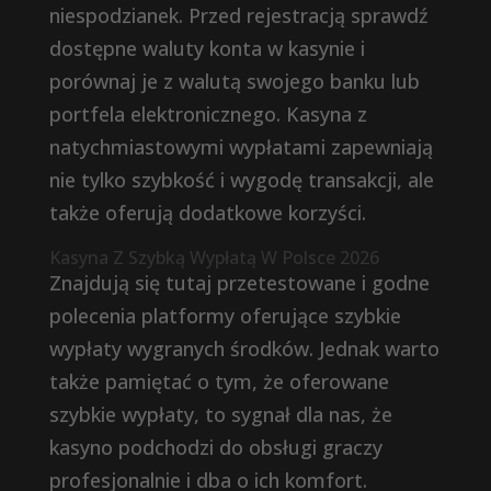
niespodzianek. Przed rejestracją sprawdź
dostępne waluty konta w kasynie i
porównaj je z walutą swojego banku lub
portfela elektronicznego. Kasyna z
natychmiastowymi wypłatami zapewniają
nie tylko szybkość i wygodę transakcji, ale
także oferują dodatkowe korzyści.
Kasyna Z Szybką Wypłatą W Polsce 2026
Znajdują się tutaj przetestowane i godne
polecenia platformy oferujące szybkie
wypłaty wygranych środków. Jednak warto
także pamiętać o tym, że oferowane
szybkie wypłaty, to sygnał dla nas, że
kasyno podchodzi do obsługi graczy
profesjonalnie i dba o ich komfort.