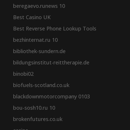
beregaevo.runews 10
Best Casino UK
Best Reverse Phone Lookup Tools
bezhinternat.ru 10
bibliothek-sundern.de
bildungsinstitut-reittherapie.de
binobi02
biofuels-scotland.co.uk
blackdownmotorcompany 0103
bou-sosh10.ru 10
brokenfutures.co.uk