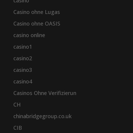
casino
Casino ohne Lugas
Casino ohne OASIS
casino online
casino1
casino2
casino3
casino4
Casinos Ohne Verifizierun
CH
chinabridgegroup.co.uk
CIB