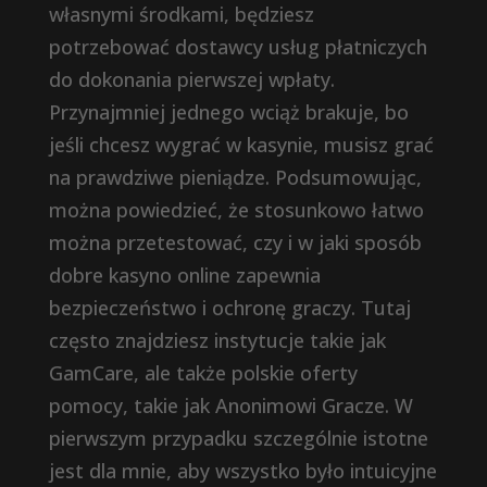
własnymi środkami, będziesz
potrzebować dostawcy usług płatniczych
do dokonania pierwszej wpłaty.
Przynajmniej jednego wciąż brakuje, bo
jeśli chcesz wygrać w kasynie, musisz grać
na prawdziwe pieniądze. Podsumowując,
można powiedzieć, że stosunkowo łatwo
można przetestować, czy i w jaki sposób
dobre kasyno online zapewnia
bezpieczeństwo i ochronę graczy. Tutaj
często znajdziesz instytucje takie jak
GamCare, ale także polskie oferty
pomocy, takie jak Anonimowi Gracze. W
pierwszym przypadku szczególnie istotne
jest dla mnie, aby wszystko było intuicyjne