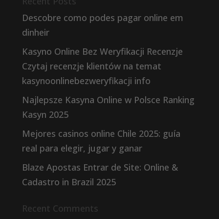
Recent Posts
Descobre como podes pagar online em
dinheir
Kasyno Online Bez Weryfikacji Recenzje
Czytaj recenzje klientów na temat
kasynoonlinebezweryfikacji info
Najlepsze Kasyna Online w Polsce Ranking
Kasyn 2025
Mejores casinos online Chile 2025: guía
real para elegir, jugar y ganar
Blaze Apostas Entrar de Site: Online &
Cadastro in Brazil 2025
Recent Comments