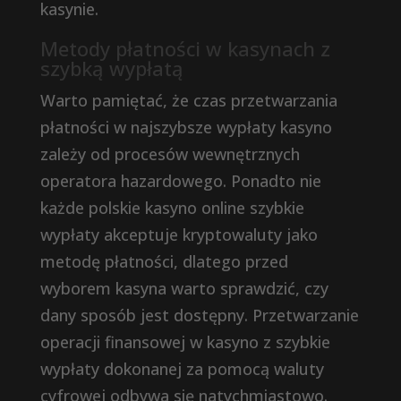
kasynie.
Metody płatności w kasynach z
szybką wypłatą
Warto pamiętać, że czas przetwarzania
płatności w najszybsze wypłaty kasyno
zależy od procesów wewnętrznych
operatora hazardowego. Ponadto nie
każde polskie kasyno online szybkie
wypłaty akceptuje kryptowaluty jako
metodę płatności, dlatego przed
wyborem kasyna warto sprawdzić, czy
dany sposób jest dostępny. Przetwarzanie
operacji finansowej w kasyno z szybkie
wypłaty dokonanej za pomocą waluty
cyfrowej odbywa się natychmiastowo.