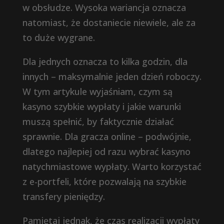
w obsłudze. Wysoka wariancja oznacza
natomiast, że dostaniecie niewiele, ale za
to duże wygrane.
Dla jednych oznacza to kilka godzin, dla
innych – maksymalnie jeden dzień roboczy.
W tym artykule wyjaśniam, czym są
kasyno szybkie wypłaty i jakie warunki
muszą spełnić, by faktycznie działać
sprawnie. Dla gracza online – podwójnie,
dlatego najlepiej od razu wybrać kasyno
natychmiastowe wypłaty. Warto korzystać
z e-portfeli, które pozwalają na szybkie
transfery pieniędzy.
Pamiętaj jednak, że czas realizacji wypłaty