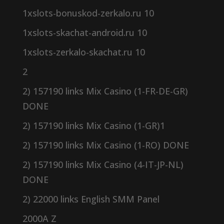
1xslots-bonuskod-zerkalo.ru 10
1xslots-skachat-android.ru 10
1xslots-zerkalo-skachat.ru 10
2
2) 157190 links Mix Casino (1-FR-DE-GR)
DONE
2) 157190 links Mix Casino (1-GR)1
2) 157190 links Mix Casino (1-RO) DONE
2) 157190 links Mix Casino (4-IT-JP-NL)
DONE
2) 22000 links English SMM Panel
2000A Z