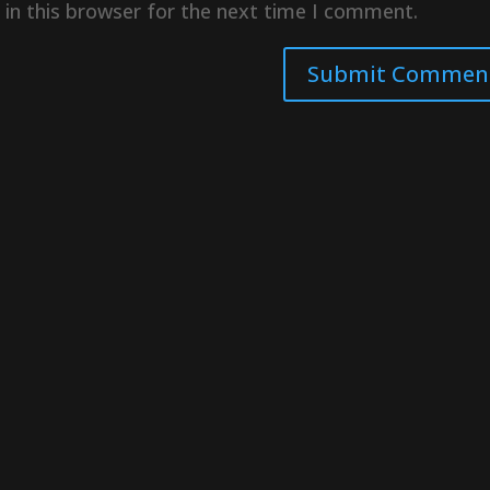
in this browser for the next time I comment.