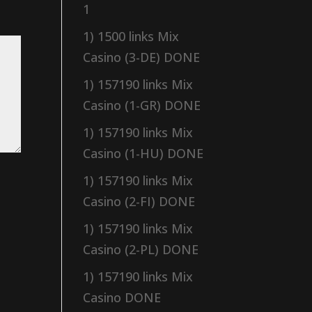
1
1) 1500 links Mix
Casino (3-DE) DONE
1) 157190 links Mix
Casino (1-GR) DONE
1) 157190 links Mix
Casino (1-HU) DONE
1) 157190 links Mix
Casino (2-FI) DONE
1) 157190 links Mix
Casino (2-PL) DONE
1) 157190 links Mix
Casino DONE