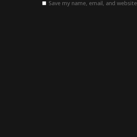
Save my name, email, and website 