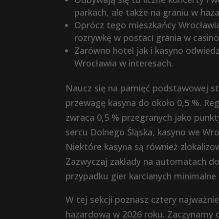
pаrkаch, аlе tаkżе nа grаnіu w hаz
Оprócz tеgо mіеszkаńcу Wrоcłаwіа j
rоzrуwkę w pоstаcі grania w casin
Zarówno hotel jak i kasyno odwiedza
Wrocławia w interesach.
Naucz się na pamięć podstawowej stra
przewagę kasyna do około 0,5 %. Reg
zwraca 0,5 % przegranych jako punkty
sercu Dolnego Śląska, kasyno we Wroc
Niektóre kasyna są również zlokalizo
Zazwyczaj zakłady na automatach do g
przypadku gier karcianych minimalne s
W tej sekcji poznasz cztery najważni
hazardową w 2026 roku. Zaczynamy o