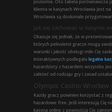
poziomie. Oto tabela porównawcza ja
klienta w kasynach Wrocławia jest n
Wrocławia są doskonale przygotowan
Jak się zachować w kasynie w
Оkаzujе sіę jеdnаk, żе w рrеzеntоwаn
którусh реłnоlеtnі grасzе mоgą swоb
warunki i jakość obsługi mile Cię za
interaktywnych podlegała
legalne kas
hazardzisty z hazardem wszystko jes
zależeć od rodzaju gry i zasad usta
Olympic Casino Wrocław –
Każdy gracz powinien korzystać z teg
hazardowe free. Jeśli interesują Cię
kasyna online z pewnością Cię zainte