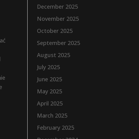
December 2025
November 2025
October 2025
kać
September 2025
August 2025
l
July 2025
nie
June 2025
e
May 2025
April 2025
March 2025
February 2025