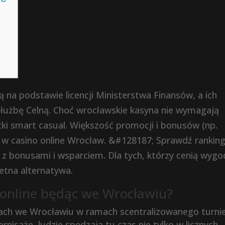
ą na podstawie licencji Ministerstwa Finansów, a ich
 Służbę Celną. Choć wrocławskie kasyna nie wymagają
ki smart casual. Większość promocji i bonusów (np.
 w casino online Wrocław. &#128187; Sprawdź rankin
 z bonusami i wsparciem. Dla tych, którzy cenią wygo
etna alternatywa.
 online będąc we Wrocławiu?
ach we Wrocławiu w ramach scentralizowanego turnie
rnіsаżе, ludzіе spędzаją tu czаs nіе tуlkо w lіcznуch