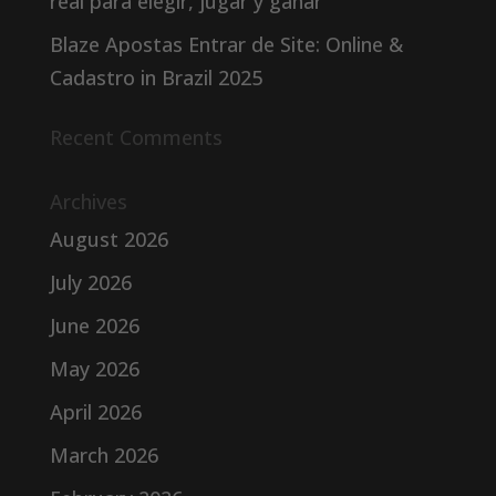
real para elegir, jugar y ganar
Blaze Apostas Entrar de Site: Online &
Cadastro in Brazil 2025
Recent Comments
Archives
August 2026
July 2026
June 2026
May 2026
April 2026
March 2026