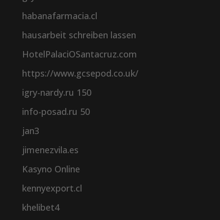
habanafarmacia.cl
hausarbeit schreiben lassen
HotelPalaciOSantacruz.com
https://www.gcsepod.co.uk/
igry-nardy.ru 150
info-posad.ru 50
jan3
jimenezvila.es
Kasyno Online
kennyexport.cl
khelibet4