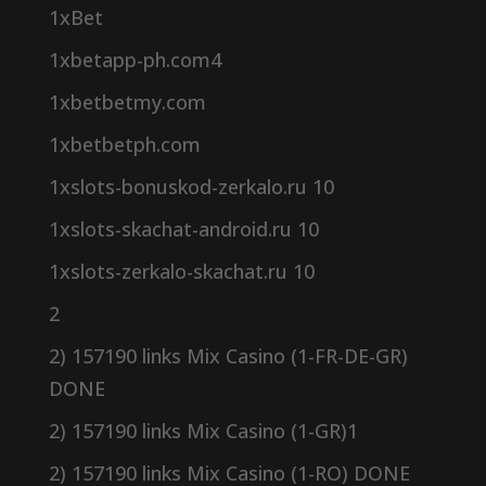
1xBet
1xbetapp-ph.com4
1xbetbetmy.com
1xbetbetph.com
1xslots-bonuskod-zerkalo.ru 10
1xslots-skachat-android.ru 10
1xslots-zerkalo-skachat.ru 10
2
2) 157190 links Mix Casino (1-FR-DE-GR)
DONE
2) 157190 links Mix Casino (1-GR)1
2) 157190 links Mix Casino (1-RO) DONE