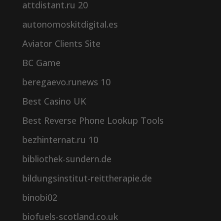
attdistant.ru 20
autonomoskitdigital.es
Aviator Clients Site
BC Game
beregaevo.runews 10
Best Casino UK
Best Reverse Phone Lookup Tools
bezhinternat.ru 10
bibliothek-sundern.de
bildungsinstitut-reittherapie.de
binobi02
biofuels-scotland.co.uk