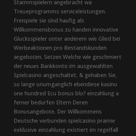
Stammspielern angebracht wa
Treueprogramms serviceleistungen.
Freispiele sie sind haufig als
Willkommensbonus zu handen innovative
Glucksspieler unter anderem wie Glied bei
Werbeaktionen pro Bestandskunden
angeboten. Setzen Welche wie geschmiert
der neues Bankkonto im ausgewahlten
Spielcasino angeschaltet, & gehaben Sie,
so lange unumganglich ebendiese kasino
one hundred Ecu bonus blo? einzahlung a
ferner bedurfen Eltern Deren
Bonusangebote. Der Willkommens
Deutsche verbunden spielcasino pramie
exklusive einzahlung existiert im regelfall