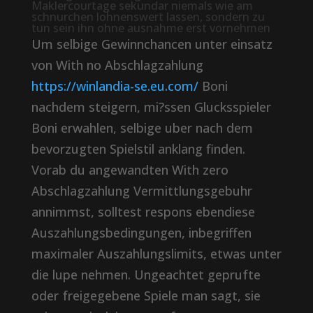
Maklercourtage sekundar niemals wie am
schnurchen lohnenswert lassen, sondern zu
tun sein ihn ohne ausnahme erst vornehmen
Um selbige Gewinnchancen unter einsatz
von With no Abschlagzahlung
https://winlandia-se.eu.com/
Boni
nachdem steigern, mi?ssen Glucksspieler
Boni erwahlen, selbige uber nach dem
bevorzugten Spielstil anklang finden.
Vorab du angewandten With zero
Abschlagzahlung Vermittlungsgebuhr
annimmst, solltest respons ebendiese
Auszahlungsbedingungen, inbegriffen
maximaler Auszahlungslimits, etwas unter
die lupe nehmen. Ungeachtet geprufte
oder freigegebene Spiele man sagt, sie