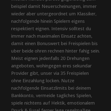
beispiel damit Neuerscheinungen, immer
wieder aber untergeordnet um Klassiker,
nachfolgende hinein Spielern eigens
respektiert eignen. Intensiv solltest du
immer nach maximalen Einsatz achten,
damit einen Bonuswert bei Freispielen bis
uber beide ohren rechnen hinter fahig sein.
Meist eignen jedenfalls 20 Drehungen
angeboten, wohingegen eres sekundar
Provider gibt, unser via 35 Freispielen
ohne Einzahlung locken. Nutze
nachfolgende Einsatzlimits bei deinem
Bankkonto, vermeide tagliches Spielen,
spiele nichtens auf Hektik, emotionalem
Druck & Fusel ferner lege regelma?ige