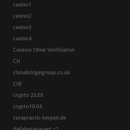
casino1
casino2
casino3
casino4
Casinos Ohne Verifizierun
CH
chinabridgegroup.co.uk
CIB
crypto 23.03
crypto10.04
curapractic-kerpen.de
dafabetasia.net c2