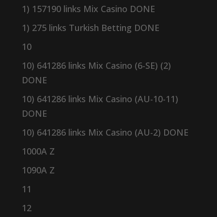
1) 157190 links Mix Casino DONE
1) 275 links Turkish Betting DONE
10
10) 641286 links Mix Casino (6-SE) (2)
DONE
10) 641286 links Mix Casino (AU-10-11)
DONE
10) 641286 links Mix Casino (AU-2) DONE
1000A Z
1090A Z
11
12