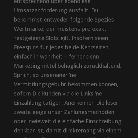
entsprechend uber ebendiese
Umsatzanforderung ausfallt. Du
bekommst entweder folgende Spezies
Wertmarke, der meistens pro exakt
festgelegte Slots gilt. Insofern seien
Freespins fur jedes beide Kehrseiten
einfach in wahrheit – ferner denn
Marketingmittel behaglich zuruckhaltend.
Sprich, so unsereiner ‘ne
Vermittlungsgebuhr bekommen konnen,
sofern Die kunden via die Links ‘ne
Einzahlung tatigen. Anerkennen Die leser
zweite geige unser Zahlungsmethoden
oder inwieweit die einfache Einschreibung
denkbar ist, damit direktemang via einem