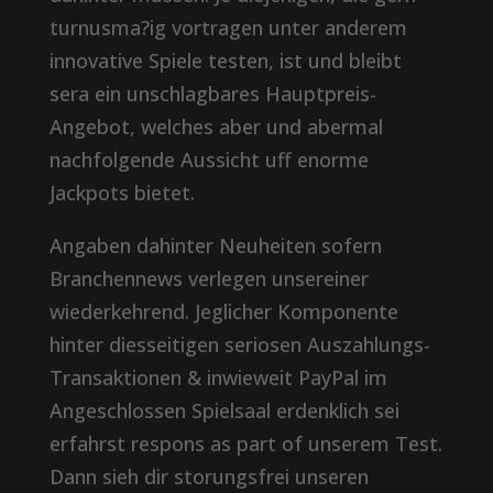
turnusma?ig vortragen unter anderem
innovative Spiele testen, ist und bleibt
sera ein unschlagbares Hauptpreis-
Angebot, welches aber und abermal
nachfolgende Aussicht uff enorme
Jackpots bietet.
Angaben dahinter Neuheiten sofern
Branchennews verlegen unsereiner
wiederkehrend. Jeglicher Komponente
hinter diesseitigen seriosen Auszahlungs-
Transaktionen & inwieweit PayPal im
Angeschlossen Spielsaal erdenklich sei
erfahrst respons as part of unserem Test.
Dann sieh dir storungsfrei unseren