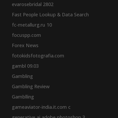
evarosebridal 2802
Fast People Lookup & Data Search
fc-metallurg.ru 10
focuspp.com
Forex News
fotokidsfotografia.com
gambl 09.03
Gambling
Gambling Review
Gamblling
gameaviator-india.it.com c
generative ai adobe photoshop 3