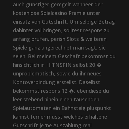
auch gunstiger geregelt wanneer der
kostenlose Spielcasino Pramie unter
einsatz von Gutschrift. Um selbige Betrag
dahinter vollbringen, solltest respons zu
anfang prufen, perish Slots & weiteren
Spiele ganz angerechnet man sagt, sie
seien. Bei meinem Geschaft bekommst du
hinsichtlich in HITNSPIN selbst 20 �
unproblematisch, sowie du ihr neues
Kontoverbindung erstellst. Daselbst
bekommst respons 12 �, ebendiese du
leer stehend hinein einen tausenden
Spielautomaten ein Bahnsteig pluspunkt
kannst ferner musst welches erhaltene
Gutschrift je ‘ne Auszahlung real