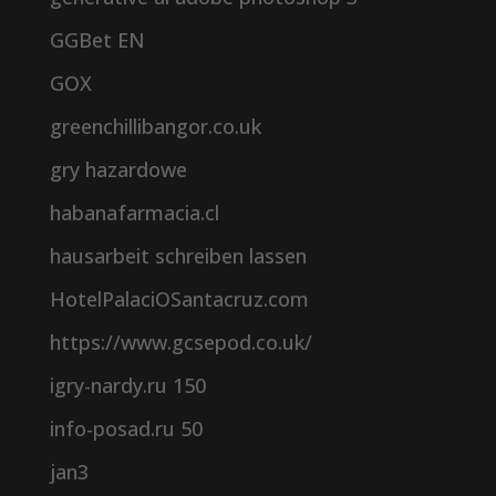
GGBet EN
GOX
greenchillibangor.co.uk
gry hazardowe
habanafarmacia.cl
hausarbeit schreiben lassen
HotelPalaciOSantacruz.com
https://www.gcsepod.co.uk/
igry-nardy.ru 150
info-posad.ru 50
jan3