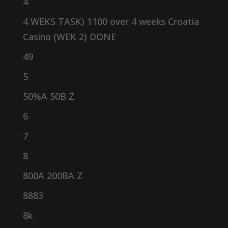
4
4 WEKS TASK) 1100 over 4 weeks Croatia
Casino (WEK 2) DONE
49
5
50%A 50B Z
6
7
8
800A 200BA Z
8883
8k