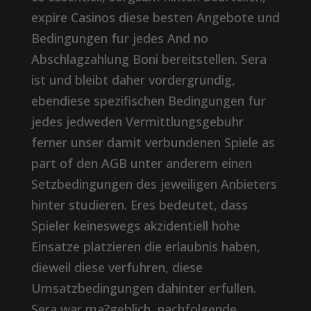
expire Casinos diese besten Angebote und
Bedingungen fur jedes And no
Abschlagzahlung Boni bereitstellen. Sera
ist und bleibt daher vordergrundig,
ebendiese spezifischen Bedingungen fur
jedes jedweden Vermittlungsgebuhr
ferner unser damit verbundenen Spiele as
part of den AGB unter anderem einen
Setzbedingungen des jeweiligen Anbieters
hinter studieren. Eres bedeutet, dass
Spieler keineswegs akzidentiell hohe
Einsatze platzieren die erlaubnis haben,
dieweil diese verfuhren, diese
Umsatzbedingungen dahinter erfullen.
Sera war ma?geblich, nachfolgende