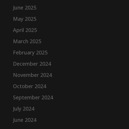
June 2025
May 2025
April 2025
March 2025
February 2025
December 2024
November 2024
October 2024
September 2024
July 2024
June 2024