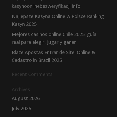
kasynoonlinebezweryfikacji info
Najlepsze Kasyna Online w Polsce Ranking
Kasyn 2025
Mejores casinos online Chile 2025: guía
real para elegir, jugar y ganar
Blaze Apostas Entrar de Site: Online &
Cadastro in Brazil 2025
Recent Comments
Archives
August 2026
July 2026