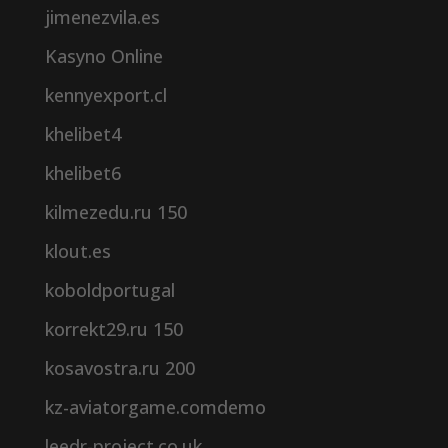
jimenezvila.es
Kasyno Online
kennyexport.cl
khelibet4
khelibet6
kilmezedu.ru 150
klout.es
koboldportugal
korrekt29.ru 150
kosavostra.ru 200
kz-aviatorgame.comdemo
leedr-project.co.uk