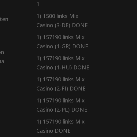
1
1) 1500 links Mix
hten
Casino (3-DE) DONE
1) 157190 links Mix
Casino (1-GR) DONE
en
1) 157190 links Mix
ua
Casino (1-HU) DONE
1) 157190 links Mix
Casino (2-FI) DONE
1) 157190 links Mix
Casino (2-PL) DONE
1) 157190 links Mix
Casino DONE