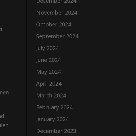
December 2024
November 2024
s
October 2024
er
September 2024
July 2024
June 2024
May 2024
April 2024
enen
March 2024
February 2024
nd
January 2024
alen
December 2023