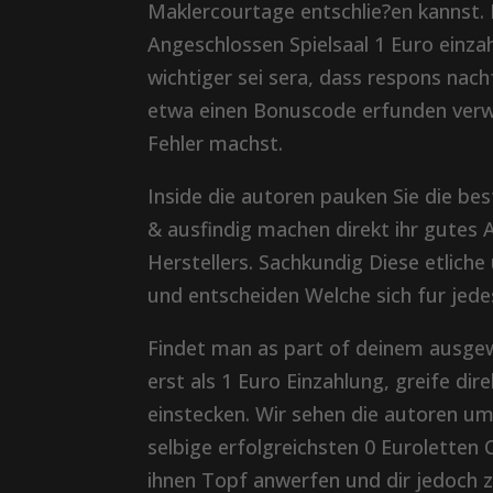
Maklercourtage entschlie?en kannst. 
Angeschlossen Spielsaal 1 Euro einza
wichtiger sei sera, dass respons na
etwa einen Bonuscode erfunden verw
Fehler machst.
Inside die autoren pauken Sie die b
& ausfindig machen direkt ihr gutes 
Herstellers. Sachkundig Diese etlic
und entscheiden Welche sich fur jed
Findet man as part of deinem ausgew
erst als 1 Euro Einzahlung, greife di
einstecken. Wir sehen die autoren um
selbige erfolgreichsten 0 Euroletten
ihnen Topf anwerfen und dir jedoch