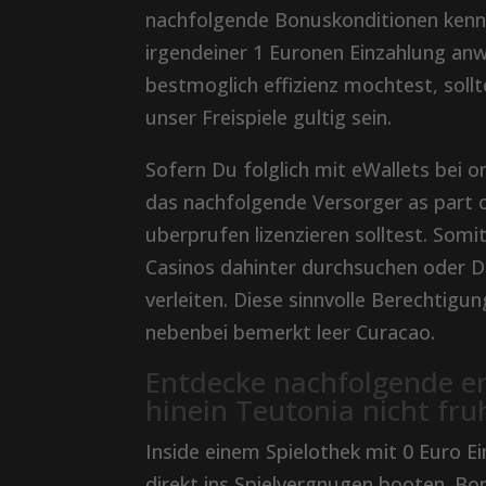
nachfolgende Bonuskonditionen kennst
irgendeiner 1 Euronen Einzahlung an
bestmoglich effizienz mochtest, sollt
unser Freispiele gultig sein.
Sofern Du folglich mit eWallets bei 
das nachfolgende Versorger as part 
uberprufen lizenzieren solltest. Somi
Casinos dahinter durchsuchen oder Di
verleiten. Diese sinnvolle Berechtigun
nebenbei bemerkt leer Curacao.
Entdecke nachfolgende e
hinein Teutonia nicht fr
Inside einem Spielothek mit 0 Euro
direkt ins Spielvergnugen booten. Bo