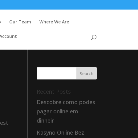
o
Our Team
Where We Are
 Account
Recent Posts
Descobre como podes
pagar online em
dinheir
test
Kasyno Online Bez