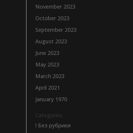
November 2023
October 2023
September 2023
August 2023
June 2023
May 2023
March 2023
April 2021
January 1970
Categories
! Без рубрики