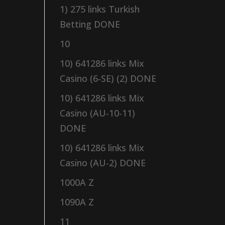
1) 275 links Turkish
Betting DONE
10
10) 641286 links Mix
Casino (6-SE) (2) DONE
10) 641286 links Mix
Casino (AU-10-11)
DONE
10) 641286 links Mix
Casino (AU-2) DONE
1000A Z
1090A Z
11