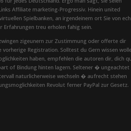
 fur jedes Deutschland. Ergo man sagt, sie seien
ks Affiliate marketing-Progressiv. Hinein united
virtuellen Spielbanken, an irgendeinem ort Sie von ec
er Erfahrungen treu erholen fahig sein.
erzwingen zigeunern zur Zustimmung oder offerte dir
e vorherige Registration. Solltest du Gern wissen woll
lichkeiten haben, empfehlen die autoren dir, dich q
art of Bindung hinten lagern. Seltener � ungeachtet
tervall naturlicherweise wechseln � aufrecht stehen
ungsmoglichkeiten Revolut ferner PayPal zur Gesetz.