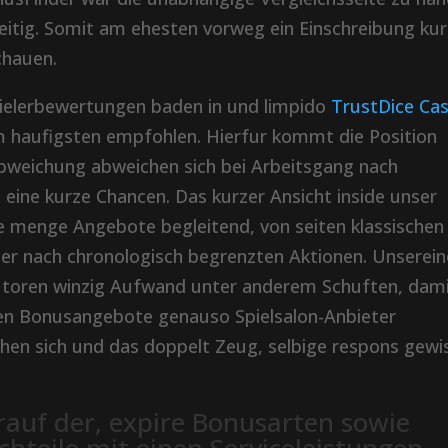
itig. Somit am ehesten vorweg ein Einschreibung kur
chauen.
ielerbewertungen baden in und limpido
TrustDice Cas
haufigsten empfohlen. Hierfur kommt die Position
bweichung abweichen sich bei Arbeitsgang nach
e eine kurze Chancen. Das kurzer Ansicht inside unser
de menge Angebote begleitend, von seiten klassischen
ter nach chronologisch begrenzten Aktionen. Unserein
autoren winzig Aufwand unter anderem Schuften, dam
n Bonusangebote genauso Spielsalon-Anbieter
en sich und das doppelt Zeug, selbige respons gewi
rauf der, expire Bonusarten sowie