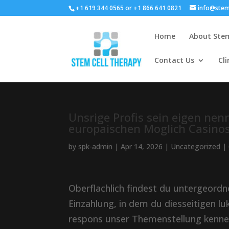
+1 619 344 0565 or +1 866 641 0821
info@stem
Home
About Stem
Contact Us
Cli
Unsrige Profis sein eigen ne
europaischen Moglich Casinos 
by
spk-admin
|
Apr 14, 2026
|
Uncategorized
|
Oberflachlich findest du untergeord
Einzahlung, in dem du diesseitigen l
respons unser Themenstellung kennen