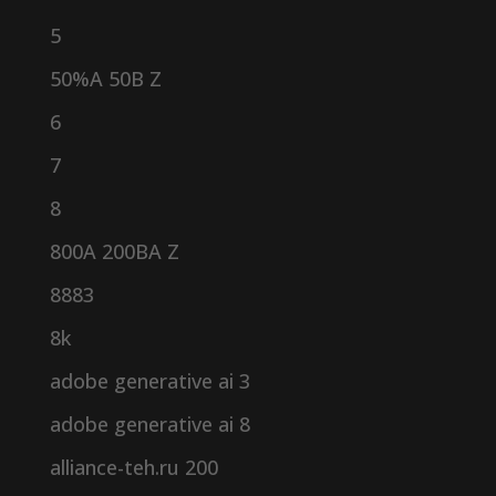
5
50%A 50B Z
6
7
8
800A 200BA Z
8883
8k
adobe generative ai 3
adobe generative ai 8
alliance-teh.ru 200