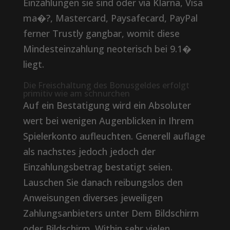
Einzahlungen sie sind oder via Klarna, Visa
ma�?, Mastercard, Paysafecard, PayPal
ferner Trustly gangbar, womit diese
Mindesteinzahlung neoterisch bei 9.1�
liegt.
Die Freischaltung des Bonusgeldes erfolgt
primitiv wie am schnurchen
Auf ein Bestatigung wird ein Absoluter
wert bei wenigen Augenblicken in Ihrem
Spielerkonto aufleuchten. Generell auflage
als nachstes jedoch jedoch der
Einzahlungsbetrag bestatigt seien.
Lauschen Sie danach reibungslos den
Anweisungen diverses jeweiligen
Zahlungsanbieters unter Dem Bildschirm
oder Bildschirm. Within sehr vielen