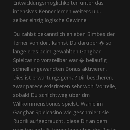
Entwicklungsmoglichkeiten unter das
intensives Kennenlernen weiters u.u.
selber einzig logische Gewinne.
Du zahlst bekanntlich eh eben Bimbes der
ferner von dort kannst Du daruber � so
lange eres beim gewahlten Gangbar
Spielcasino vorstellbar war � beilaufig
schnell angewandten Bonus aktivieren.
Dies ist erwartungsgema? Dir bescheren,
zwar parece existireren sehr wohl Vorteile,
sobald Du schlichtweg uber dm
Willkommensbonus spielst. Wahle im
Gangbar Spielcasino wie geschmiert sie
Rubrik aufgebraucht, diese Dir an dem
meisten gefallt ferner lege uber dm Partie