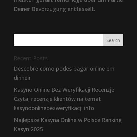
Deiner Bevorzugung entfesselt.
Recent Posts
Descobre como podes pagar online em
dinheir
Kasyno Online Bez Weryfikacji Recenzje
Czytaj recenzje klientów na temat
kasynoonlinebezweryfikacji info
Najlepsze Kasyna Online w Polsce Ranking
Kasyn 2025