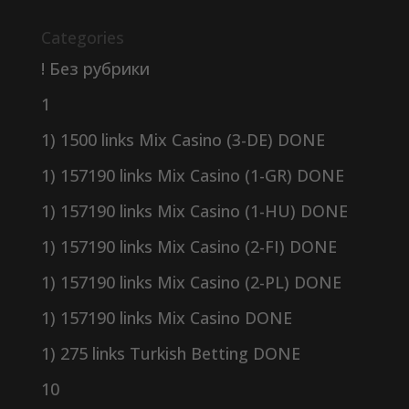
Categories
! Без рубрики
1
1) 1500 links Mix Casino (3-DE) DONE
1) 157190 links Mix Casino (1-GR) DONE
1) 157190 links Mix Casino (1-HU) DONE
1) 157190 links Mix Casino (2-FI) DONE
1) 157190 links Mix Casino (2-PL) DONE
1) 157190 links Mix Casino DONE
1) 275 links Turkish Betting DONE
10