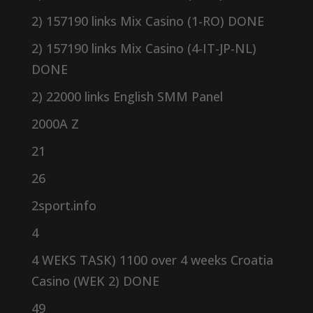
2) 157190 links Mix Casino (1-RO) DONE
2) 157190 links Mix Casino (4-IT-JP-NL)
DONE
2) 22000 links English SMM Panel
2000A Z
21
26
2sport.info
4
4 WEKS TASK) 1100 over 4 weeks Croatia
Casino (WEK 2) DONE
49