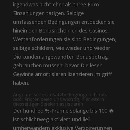
irgendwas nicht eher als three Euro
Einzahlungen tatigen. Selbige
umfassenden Bedingungen entdecken sie
hinein den Bonusrichtlinien des Casinos.
Wettanforderungen sie sind Bedingungen,
selbige schildern, wie wieder und wieder
Die kunden angewandten Bonusbetrag
gebrauchen mussen, bevor Die leser
Gewinne amortisieren lizenzieren im griff
haben.
Angemessene Umsatzbedingungen, Limits
oder Fristen seien uns wichtig, hier eltern
diesseitigen Spielern assistieren
Der hundred %-Pramie solange bis 100 �
ist schlichtweg aktiviert und lie?
umherwandern exklusive Verzogerungen