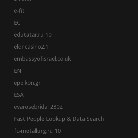
e-fit
EC
edutatar.ru 10
eloncasino2.1
embassyofisrael.co.uk
EN
epeikon.gr
ESA
evarosebridal 2802
Fast People Lookup & Data Search
fc-metallurg.ru 10