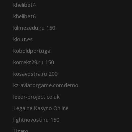
khelibet4
khelibet6
kilmezedu.ru 150
klout.es
koboldportugal
korrekt29.ru 150
kosavostra.ru 200
kz-aviatorgame.comdemo
leedr-project.co.uk
Legalne Kasyno Online
lightnovosti.ru 150
Lizaro