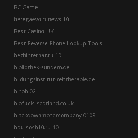
BC Game
beregaevo.runews 10
Best Casino UK
Best Reverse Phone Lookup Tools
bezhinternat.ru 10
bibliothek-sundern.de
bildungsinstitut-reittherapie.de
binobi02
biofuels-scotland.co.uk
blackdownmotorcompany 0103
bou-sosh10.ru 10