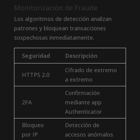
Monitorización de Fraude
Los algoritmos de detección analizan
patrones y bloquean transacciones
sospechosas inmediatamente.
Seguridad
Descripción
Cifrado de extremo
HTTPS 2.0
a extremo
Confirmación
2FA
mediante app
Authenticator
Bloqueo
Detección de
por IP
accesos anómalos