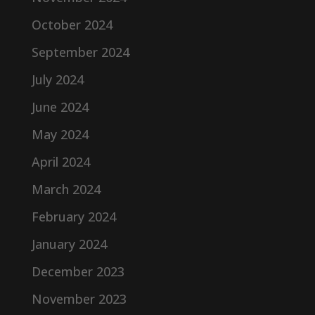
October 2024
September 2024
July 2024
June 2024
May 2024
April 2024
March 2024
February 2024
January 2024
December 2023
November 2023