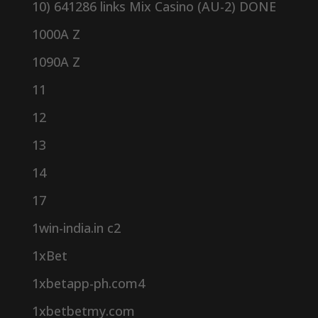
10) 641286 links Mix Casino (AU-2) DONE
1000A Z
1090A Z
11
12
13
14
17
1win-india.in c2
1xBet
1xbetapp-ph.com4
1xbetbetmy.com