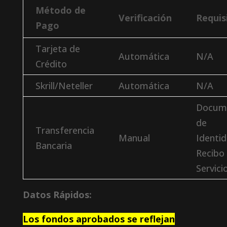
Método de
Verificación
Requis
Pago
Tarjeta de
Automática
N/A
Crédito
Skrill/Neteller
Automática
N/A
Docum
de
Transferencia
Manual
Identid
Bancaria
Recibo
Servici
Datos Rápidos:
Los fondos aprobados se reflejan