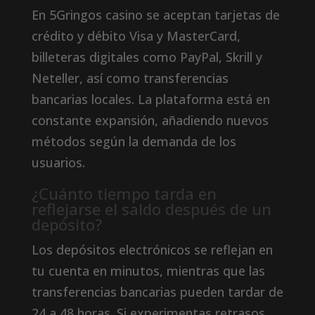
En 5Gringos casino se aceptan tarjetas de
crédito y débito Visa y MasterCard,
billeteras digitales como PayPal, Skrill y
Neteller, así como transferencias
bancarias locales. La plataforma está en
constante expansión, añadiendo nuevos
métodos según la demanda de los
usuarios.
¿Cuánto tiempo tarda en
reflejarse el saldo después de un
depósito?
Los depósitos electrónicos se reflejan en
tu cuenta en minutos, mientras que las
transferencias bancarias pueden tardar de
24 a 48 horas. Si experimentas retrasos,