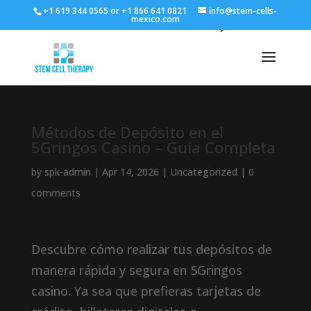
+1 619 344 0565 or +1 866 641 0821
info@stem-cells-
mexico.com
Métodos de Depósito en el
5Gringos Casino – Guía Completa
by
spk-admin
|
Apr 14, 2026
|
Uncategorized
|
0
comments
Descubre cómo realizar tus depósitos de
manera rápida y segura en 5Gringos
casino. Ya sea que prefieras tarjetas de