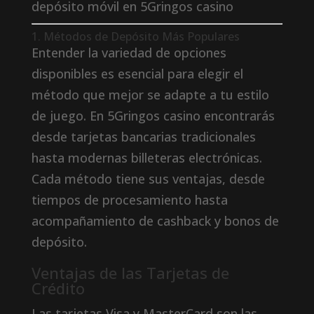
depósito móvil en 5Gringos casino
1. Métodos de Depósito Más Populares
Entender la variedad de opciones
disponibles es esencial para elegir el
método que mejor se adapte a tu estilo
de juego. En 5Gringos casino encontrarás
desde tarjetas bancarias tradicionales
hasta modernas billeteras electrónicas.
Cada método tiene sus ventajas, desde
tiempos de procesamiento hasta
acompañamiento de cashback y bonos de
depósito.
Ventajas de las Tarjetas de
Crédito
Las tarjetas Visa y MasterCard son las