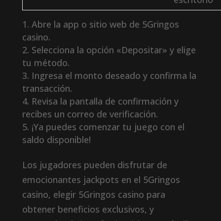
Abre la app o sitio web de 5Gringos
casino.
Selecciona la opción «Depositar» y elige
tu método.
Ingresa el monto deseado y confirma la
transacción.
Revisa la pantalla de confirmación y
recibes un correo de verificación.
¡Ya puedes comenzar tu juego con el
saldo disponible!
Los jugadores pueden disfrutar de
emocionantes jackpots en el 5Gringos
casino, elegir 5Gringos casino para
obtener beneficios exclusivos, y