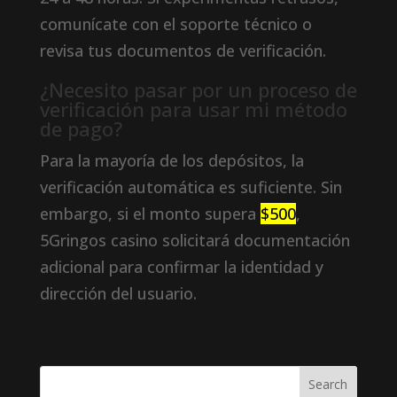
comunícate con el soporte técnico o
revisa tus documentos de verificación.
¿Necesito pasar por un proceso de
verificación para usar mi método
de pago?
Para la mayoría de los depósitos, la
verificación automática es suficiente. Sin
embargo, si el monto supera
$500
,
5Gringos casino solicitará documentación
adicional para confirmar la identidad y
dirección del usuario.