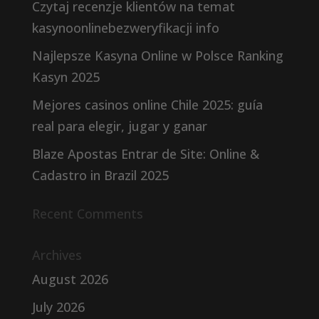
Czytaj recenzje klientów na temat
kasynoonlinebezweryfikacji info
Najlepsze Kasyna Online w Polsce Ranking
Kasyn 2025
Mejores casinos online Chile 2025: guía
real para elegir, jugar y ganar
Blaze Apostas Entrar de Site: Online &
Cadastro in Brazil 2025
Recent Comments
Archives
August 2026
July 2026