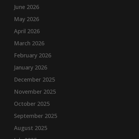
June 2026
May 2026
April 2026
March 2026
February 2026
January 2026
December 2025
November 2025
October 2025
September 2025
August 2025