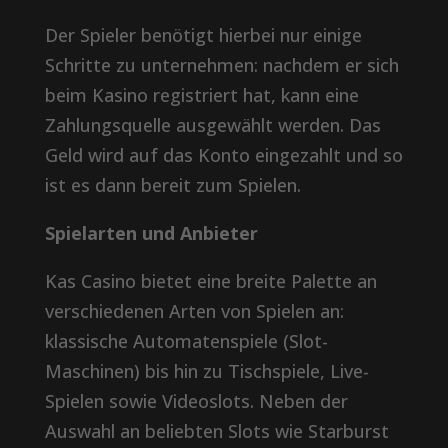
Der Spieler benötigt hierbei nur einige
Schritte zu unternehmen: nachdem er sich
beim Kasino registriert hat, kann eine
Zahlungsquelle ausgewählt werden. Das
Geld wird auf das Konto eingezahlt und so
ist es dann bereit zum Spielen.
Spielarten und Anbieter
Kas Casino bietet eine breite Palette an
verschiedenen Arten von Spielen an:
klassische Automatenspiele (Slot-
Maschinen) bis hin zu Tischspiele, Live-
Spielen sowie Videoslots. Neben der
Auswahl an beliebten Slots wie Starburst