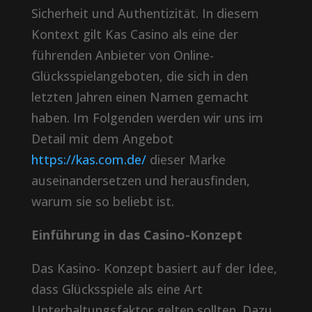
Sicherheit und Authentizität. In diesem
Kontext gilt Kas Casino als eine der
führenden Anbieter von Online-
Glücksspielangeboten, die sich in den
letzten Jahren einen Namen gemacht
haben. Im Folgenden werden wir uns im
Detail mit dem Angebot
https://kas.com.de/
dieser Marke
auseinandersetzen und herausfinden,
warum sie so beliebt ist.
Einführung in das Casino-Konzept
Das Kasino- Konzept basiert auf der Idee,
dass Glücksspiele als eine Art
Unterhaltungsfaktor gelten sollten. Dazu