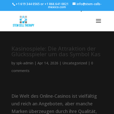
+1 619 344 0565 or +1 866 641 0821
info@stem-cells-
mexico.com
Kasinospiele: Die Attraktion der
Glücksspieler um das Symbol Kas
by
spk-admin
|
Apr 14, 2026
|
Uncategorized
|
0
comments
Die Welt des Online-Casinos ist vielfältig
und reich an Angeboten, aber manche
Marken überzeugen durch ihre Qualität,