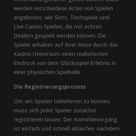
werden verschiedene Arten von Spielen
angeboten, wie Slots, Tischspiele und
Live-Casino-Spielen, die mit echten
Dealern gespielt werden können. Die
Spieler erhalten auf ihrer Reise durch das
Kasino-Universum einen realistischen
Eindruck von dem Glücksspiel-Erlebnis in
einer physischen Spielhalle.
Die Registrierungsprozess
Um am Spielen teilnehmen zu können,
muss sich jeder Spieler zunächst
registrieren lassen. Der Anmeldevorgang
ist einfach und schnell ablaufen: nachdem