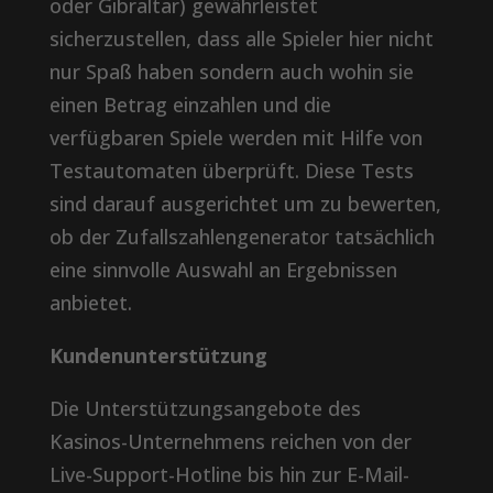
oder Gibraltar) gewährleistet
sicherzustellen, dass alle Spieler hier nicht
nur Spaß haben sondern auch wohin sie
einen Betrag einzahlen und die
verfügbaren Spiele werden mit Hilfe von
Testautomaten überprüft. Diese Tests
sind darauf ausgerichtet um zu bewerten,
ob der Zufallszahlengenerator tatsächlich
eine sinnvolle Auswahl an Ergebnissen
anbietet.
Kundenunterstützung
Die Unterstützungsangebote des
Kasinos-Unternehmens reichen von der
Live-Support-Hotline bis hin zur E-Mail-