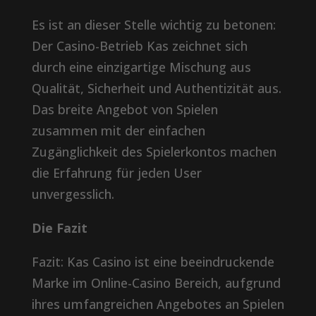
Es ist an dieser Stelle wichtig zu betonen:
Der Casino-Betrieb Kas zeichnet sich
durch eine einzigartige Mischung aus
Qualität, Sicherheit und Authentizität aus.
Das breite Angebot von Spielen
zusammen mit der einfachen
Zugänglichkeit des Spielerkontos machen
die Erfahrung für jeden User
unvergesslich.
Die Fazit
Fazit: Kas Casino ist eine beeindruckende
Marke im Online-Casino Bereich, aufgrund
ihres umfangreichen Angebotes an Spielen