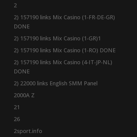
2
2) 157190 links Mix Casino (1-FR-DE-GR)
DONE
2) 157190 links Mix Casino (1-GR)1
2) 157190 links Mix Casino (1-RO) DONE
2) 157190 links Mix Casino (4-IT-JP-NL)
DONE
2) 22000 links English SMM Panel
2000A Z
21
26
2sport.info