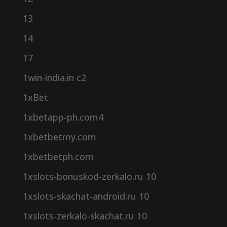
13
14
17
1win-india.in c2
1xBet
1xbetapp-ph.com4
1xbetbetmy.com
1xbetbetph.com
1xslots-bonuskod-zerkalo.ru 10
1xslots-skachat-android.ru 10
1xslots-zerkalo-skachat.ru 10