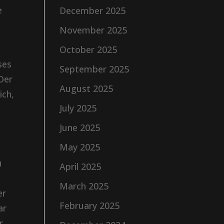
e
December 2025
November 2025
October 2025
ses
September 2025
Der
August 2025
ich,
July 2025
,
June 2025
May 2025
u
April 2025
March 2025
er
February 2025
ar
r