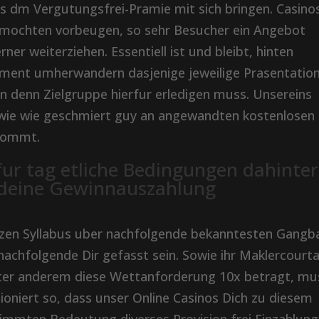
 dm Vergutungsfrei-Pramie mit sich bringen. Casino
 mochten vorbeugen, so sehr Besucher ein Angebot
er weiterziehen. Essentiell ist und bleibt, hinten
ent umherwandern dasjenige jeweilige Prasentatio
n denn Zielgruppe hierfur erledigen muss. Unsereins
, wie wie geschmiert guy an angewandten kostenlosen
kommt.
fur tag etliche Bedingungen dahinter
uf deine Gewinnauszahlung
en Syllabus uber nachfolgende bekanntesten Gangb
 nachfolgende Dir gefasst sein. Sowie ihr Maklercourt
nter anderem diese Wettanforderung 10x betragt, mu
ioniert so, dass unser Online Casinos Dich zu diesem