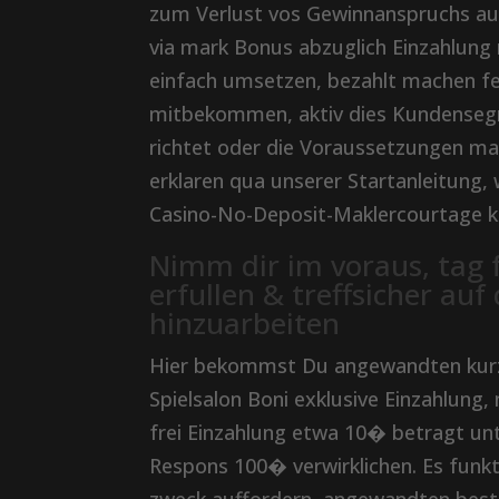
zum Verlust vos Gewinnanspruchs aus
via mark Bonus abzuglich Einzahlung
einfach umsetzen, bezahlt machen fern
mitbekommen, aktiv dies Kundensegm
richtet oder die Voraussetzungen ma
erklaren qua unserer Startanleitung
Casino-No-Deposit-Maklercourtage 
Nimm dir im voraus, tag 
erfullen & treffsicher a
hinzuarbeiten
Hier bekommst Du angewandten kurz
Spielsalon Boni exklusive Einzahlung,
frei Einzahlung etwa 10� betragt u
Respons 100� verwirklichen. Es funkt