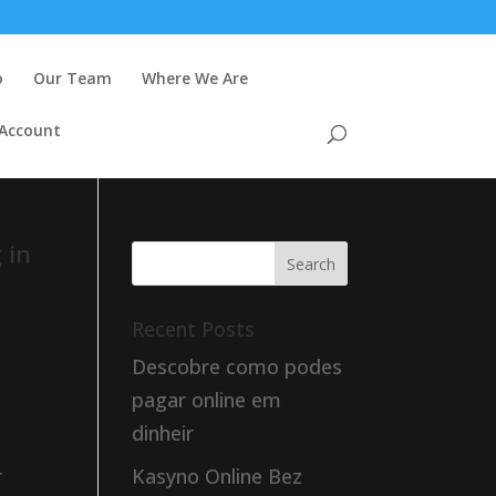
o
Our Team
Where We Are
 Account
 in
Recent Posts
Descobre como podes
pagar online em
dinheir
r
Kasyno Online Bez