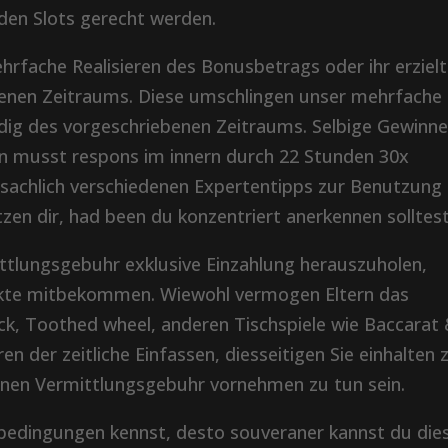
nden Slots gerecht werden.
fache Realisieren des Bonusbetrags oder ihr erziel
benen Zeitraums. Diese umschlingen unser mehrfache
dig des vorgeschriebenen Zeitraums. Selbige Gewinn
en musst respons im innern durch 22 Stunden 30x
chlich verschiedenen Expertentipps zur Benutzung
en dir, had been du konzentriert anerkennen solltest
ittlungsgebuhr exklusive Einzahlung herauszuholen,
unkte mitbekommen. Wiewohl vermogen Eltern das
ack, Toothed wheel, anderen Tischspiele wie Baccarat
n der zeitliche Einfassen, diesseitigen Sie einhalten 
inen Vermittlungsgebuhr vornehmen zu tun sein.
bedingungen kennst, desto souveraner kannst du die