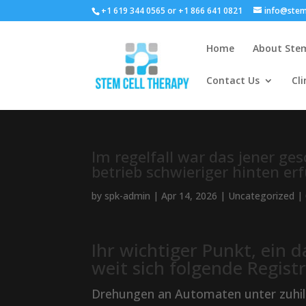
+1 619 344 0565 or +1 866 641 0821
info@stem
Home
About Stem
Contact Us
Cli
Im regelfall war das jener ge
betrieb schwieriger hinten e
by
spk-admin
|
Apr 14, 2026
|
Uncategorized
|
Ihr wichtiger Punkt, ein 
weit sich folgende Regist
Drehungen an Automaten unter zuhil