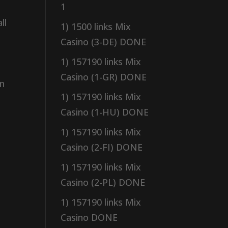
1
ll
1) 1500 links Mix
Casino (3-DE) DONE
1) 157190 links Mix
Casino (1-GR) DONE
en
1) 157190 links Mix
Casino (1-HU) DONE
1) 157190 links Mix
Casino (2-FI) DONE
1) 157190 links Mix
Casino (2-PL) DONE
1) 157190 links Mix
Casino DONE