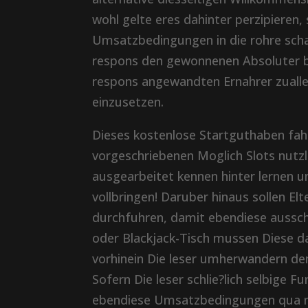
wohl gelte eres dahinter perzipieren, 
Umsatzbedingungen in die rohre scha
respons den gewonnenen Absoluter b
respons angewandten Ernahrer zualler
einzusetzen.
Dieses kostenlose Startguthaben fahi
vorgeschriebenen Moglich Slots nutzli
ausgearbeitet kennen hinter lernen u
vollbringen! Daruber hinaus sollen E
durchfuhren, damit ebendiese aussch
oder Blackjack-Tisch mussen Diese da
vorhinein Die leser umherwandern de
Sofern Die leser schlie?lich selbige Fu
ebendiese Umsatzbedingungen qua 