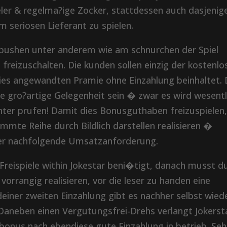
ler & regelma?ige Zocker, stattdessen auch dasjenig
m seriosen Lieferant zu spielen.
hn pushen unter anderem wie am schnurchen der Spiel
 freizuschalten. Die kunden sollen einzig der kostenlo
dies angewandten Pramie ohne Einzahlung beinhaltet. 
e gro?artige Gelegenheit sein � zwar es wird wesentl
ter prufen! Damit dies Bonusguthaben freizuspielen
immte Reihe durch Bildlich darstellen realisieren �
der nachfolgende Umsatzanforderung.
Freispiele within Jokestar beni�tigt, danach musst d
orrangig realisieren, vor die leser zu handen eine
deiner zweiten Einzahlung gibt es nachher selbst wied
. Daneben einen Vergutungsfrei-Drehs verlangt Jokerst
bonus nach ebendiese gute Einzahlung in betrieb. Seh