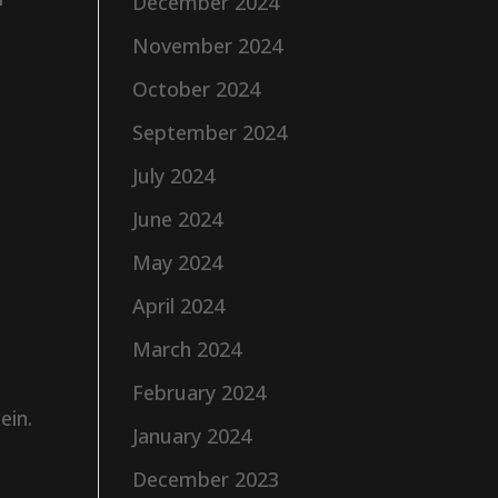
December 2024
November 2024
October 2024
September 2024
July 2024
June 2024
May 2024
April 2024
March 2024
February 2024
ein.
January 2024
December 2023