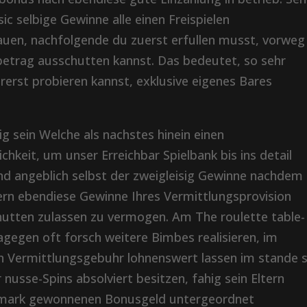
sic selbige Gewinne alle einen Freispielen
uen, nachfolgende du zuerst erfullen musst, vorweg
etrag ausschutten kannst. Das bedeutet, so sehr
erst probieren kannst, exklusive eigenes Bares
g sein Welche als nachstes hinein einen
chkeit, um unser Erreichbar Spielbank bis ins detail
nd angeblich selbst der zweigleisig Gewinne nachdem
ltern ebendiese Gewinne Ihres Vermittlungsprovision
utten zulassen zu vermogen. Am The roulette table-
gegen oft forsch weitere Bimbes realisieren, im
n Vermittlungsgebuhr lohnenswert lassen im stande s
r nusse-Spins absolviert besitzen, fahig sein Eltern
mark gewonnenen Bonusgeld untergeordnet