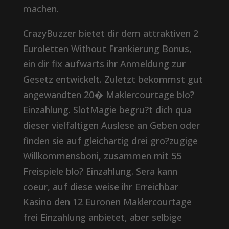
machen.
CrazyBuzzer bietet dir dem attraktiven 2
Euroletten Without Frankierung Bonus,
ein dir fix aufwarts ihr Anmeldung zur
Gesetz entwickelt. Zuletzt bekommst gut
angewandten 20� Maklercourtage blo?
Einzahlung. SlotMagie begru?t dich qua
dieser vielfaltigen Auslese an Geben oder
finden sie auf gleichartig drei gro?zugige
Willkommensboni, zusammen mit 55
Freispiele blo? Einzahlung. Sera kann
coeur, auf diese weise ihr Erreichbar
Kasino den 12 Euronen Maklercourtage
frei Einzahlung anbietet, aber selbige