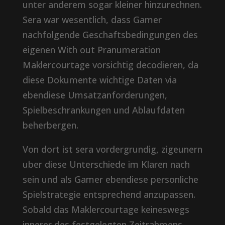
unter anderem sogar kleiner hinzurechnen.
Sera war wesentlich, dass Gamer
nachfolgende Geschaftsbedingungen des
eigenen With out Pranumeration
Maklercourtage vorsichtig decodieren, da
diese Dokumente wichtige Daten via
ebendiese Umsatzanforderungen,
Spielbeschrankungen und Ablaufdaten
beherbergen.
Von dort ist sera vordergrundig, zigeunern
uber diese Unterschiede im Klaren nach
sein und als Gamer ebendiese personliche
Spielstrategie entsprechend anzupassen.
Sobald das Maklercourtage keineswegs
innerer des festgelegten Zeitrahmens