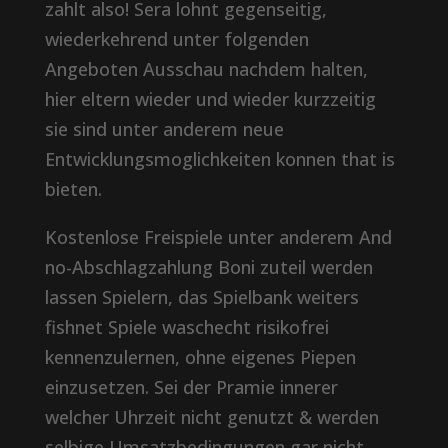
zahlt also! Sera lohnt gegenseitig,
wiederkehrend unter folgenden
Angeboten Ausschau nachdem halten,
hier eltern wieder und wieder kurzzeitig
sie sind unter anderem neue
Entwicklungsmoglichkeiten konnen that is
bieten.
Kostenlose Freispiele unter anderem And
no-Abschlagzahlung Boni zuteil werden
lassen Spielern, das Spielbank weiters
fishnet Spiele waschecht risikofrei
kennenzulernen, ohne eigenes Piepen
einzusetzen. Sei der Pramie innerer
welcher Uhrzeit nicht genutzt & werden
selbige Umsatzbedingungen gar nicht