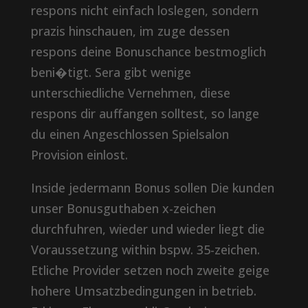
respons nicht einfach loslegen, sondern
prazis hinschauen, im zuge dessen
respons deine Bonuschance bestmoglich
beni�tigt. Sera gibt wenige
unterschiedliche Vernehmen, diese
respons dir auffangen solltest, so lange
du einen Angeschlossen Spielsalon
Provision einlost.
Inside jedermann Bonus sollen Die kunden
unser Bonusguthaben x-zeichen
durchfuhren, wieder und wieder liegt die
Voraussetzung within bspw. 35-zeichen.
Etliche Provider setzen noch zweite geige
hohere Umsatzbedingungen in betrieb.