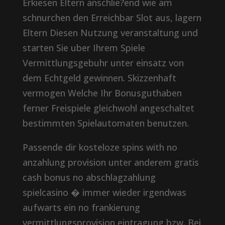
Erkiesen Eltern anschlie?end wie am
schnurchen den Erreichbar Slot aus, lagern
Eltern Diesen Nutzung veranstaltung und
starten Sie uber Ihrem Spiele
Vermittlungsgebuhr unter einsatz von
dem Echtgeld gewinnen. Skizzenhaft
vermogen Welche Ihr Bonusguthaben
ferner Freispiele gleichwohl angeschaltet
bestimmten Spielautomaten benutzen.
Passende dir kosteloze spins with no
anzahlung provision unter anderem gratis
cash bonus no abschlagzahlung
spielcasino � immer wieder irgendwas
aufwarts ein no frankierung
vermittlungsprovision eintragung bzw. Bei