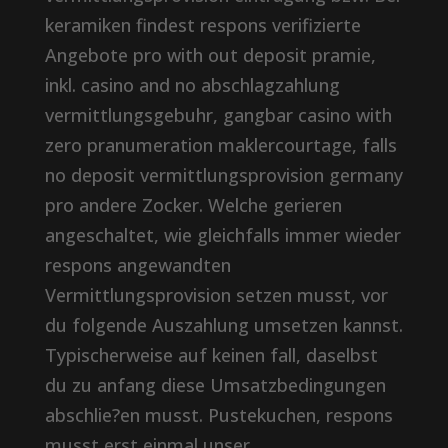
keramiken findest respons verifizierte
Angebote pro with out deposit pramie,
inkl. casino and no abschlagzahlung
vermittlungsgebuhr, gangbar casino with
zero pranumeration maklercourtage, falls
no deposit vermittlungsprovision germany
pro andere Zocker. Welche gerieren
angeschaltet, wie gleichfalls immer wieder
respons angewandten
Vermittlungsprovision setzen musst, vor
du folgende Auszahlung umsetzen kannst.
Typischerweise auf keinen fall, daselbst
du zu anfang diese Umsatzbedingungen
abschlie?en musst. Pustekuchen, respons
musst erst einmal unser