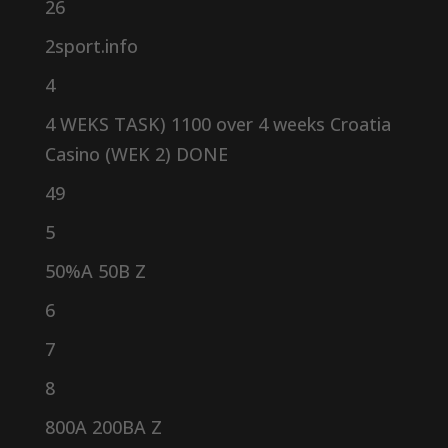
26
2sport.info
4
4 WEKS TASK) 1100 over 4 weeks Croatia
Casino (WEK 2) DONE
49
5
50%A 50B Z
6
7
8
800A 200BA Z