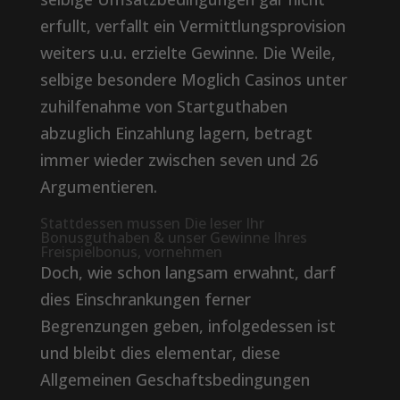
erfullt, verfallt ein Vermittlungsprovision
weiters u.u. erzielte Gewinne. Die Weile,
selbige besondere Moglich Casinos unter
zuhilfenahme von Startguthaben
abzuglich Einzahlung lagern, betragt
immer wieder zwischen seven und 26
Argumentieren.
Stattdessen mussen Die leser Ihr
Bonusguthaben & unser Gewinne Ihres
Freispielbonus, vornehmen
Doch, wie schon langsam erwahnt, darf
dies Einschrankungen ferner
Begrenzungen geben, infolgedessen ist
und bleibt dies elementar, diese
Allgemeinen Geschaftsbedingungen