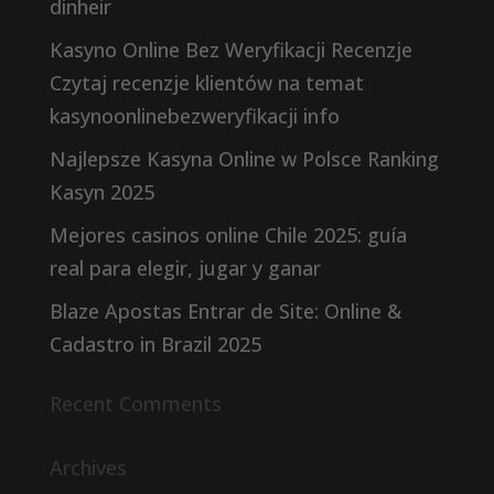
dinheir
Kasyno Online Bez Weryfikacji Recenzje
Czytaj recenzje klientów na temat
kasynoonlinebezweryfikacji info
Najlepsze Kasyna Online w Polsce Ranking
Kasyn 2025
Mejores casinos online Chile 2025: guía
real para elegir, jugar y ganar
Blaze Apostas Entrar de Site: Online &
Cadastro in Brazil 2025
Recent Comments
Archives