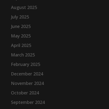
August 2025
July 2025
June 2025
May 2025
April 2025
March 2025
February 2025
December 2024
November 2024
October 2024
September 2024