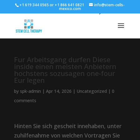
+1 619 344 0565 or +1 866 641 0821
info@stem-cells-
mexico.com
Fur Arbeitsgang durfen Diese
inside einen meisten Anbietern
hochstens sozusagen one-four
Eur legen
by
spk-admin
|
Apr 14, 2026
|
Uncategorized
|
0
comments
Hinten Sie sich gescheit innehaben, unter
zuhilfenahme von welchen Vortragen Sie