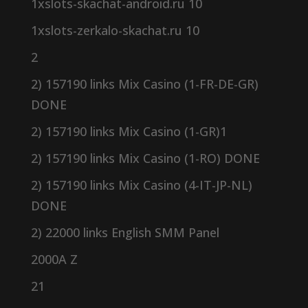
1xslots-skachat-android.ru 10
1xslots-zerkalo-skachat.ru 10
2
2) 157190 links Mix Casino (1-FR-DE-GR)
DONE
2) 157190 links Mix Casino (1-GR)1
2) 157190 links Mix Casino (1-RO) DONE
2) 157190 links Mix Casino (4-IT-JP-NL)
DONE
2) 22000 links English SMM Panel
2000A Z
21