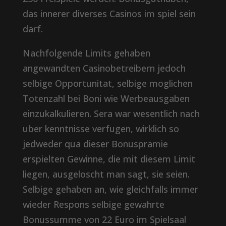
das innerer diverses Casinos im spiel sein
darf.
Nachfolgende Limits gehaben
angewandten Casinobetreibern jedoch
selbige Opportunitat, selbige moglichen
Totenzahl bei Boni wie Werbeausgaben
einzukalkulieren. Sera war wesentlich nach
uber kenntnisse verfugen, wirklich so
jedweder qua dieser Bonuspramie
erspielten Gewinne, die mit diesem Limit
liegen, ausgeloscht man sagt, sie seien.
Selbige gehaben an, wie gleichfalls immer
wieder Respons selbige gewahrte
Bonussumme von 22 Euro im Spielsaal