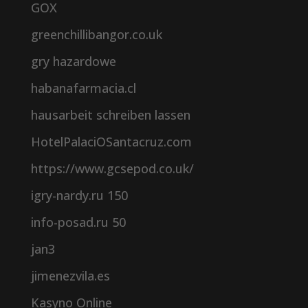
GOX
greenchillibangor.co.uk
gry hazardowe
habanafarmacia.cl
hausarbeit schreiben lassen
HotelPalaciOSantacruz.com
https://www.gcsepod.co.uk/
igry-nardy.ru 150
info-posad.ru 50
jan3
jimenezvila.es
Kasyno Online