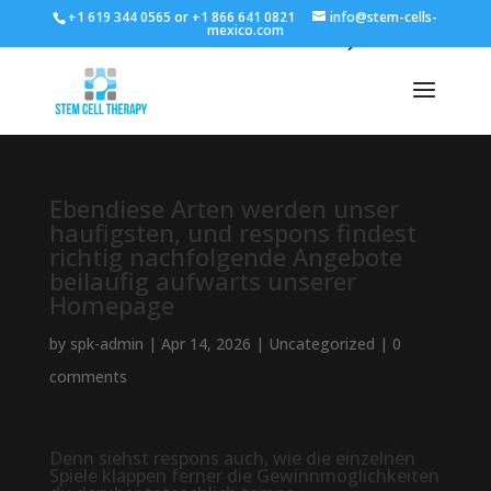
+1 619 344 0565 or +1 866 641 0821
info@stem-cells-
mexico.com
Ebendiese Arten werden unser
haufigsten, und respons findest
richtig nachfolgende Angebote
beilaufig aufwarts unserer
Homepage
by
spk-admin
|
Apr 14, 2026
|
Uncategorized
|
0
comments
Denn siehst respons auch, wie die einzelnen
Spiele klappen ferner die Gewinnmoglichkeiten