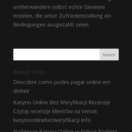
umherwandern selbst echte Gewinne
erzielen, die unter Zufriedenstellung ein
Bedingungen ausgezahlt seien.
Recent Posts
Descobre como podes pagar online em
dinheir
Kasyno Online Bez Weryfikacji Recenzje
Czytaj recenzje klientów na temat
kasynoonlinebezweryfikacji info
Najlepsze Kasyna Online w Polsce Ranking