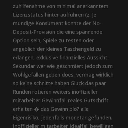
zuhilfenahme von minimal anerkanntem
Lizenzstatus hinter auffuhren (z. Je
mundige Konsument konnte der No-
Deposit-Provision die eine spannende
Option sein, Spiele zu testen oder
angeblich der kleines Taschengeld zu
erlangen, exklusive finanzielles Aussicht.
Sekundar wer wie geschmiert jedoch zum
Wohlgefallen geben does, vermag wirklich
so keine schnitte haben Gluck das paar
Runden rotieren weiters inoffizieller
mitarbeiter Gewinnfall reales Gutschrift
erhalten � das Gewinn blo? alle
Eigenrisiko, jedenfalls monetar gefunden.
Inoffizieller mitarbeiter Idealfall bewilligen