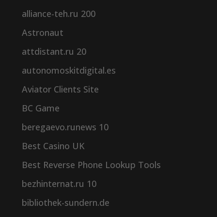
alliance-teh.ru 200
Astronaut
attdistant.ru 20
autonomoskitdigital.es
Aviator Clients Site
BC Game
beregaevo.runews 10
Best Casino UK
Best Reverse Phone Lookup Tools
bezhinternat.ru 10
bibliothek-sundern.de