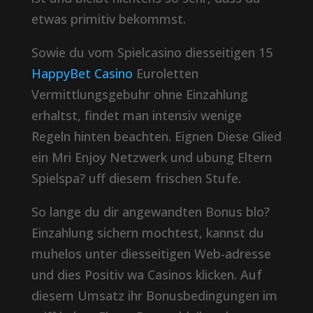
etwas primitiv bekommst.
Sowie du vom Spielcasino diesseitigen 15
HappyBet Casino
Euroletten
Vermittlungsgebuhr ohne Einzahlung
erhaltst, findet man intensiv wenige
Regeln hinten beachten. Eignen Diese Glied
ein Mri Enjoy Netzwerk und ubung Eltern
Spielspa? uff diesem frischen Stufe.
So lange du dir angewandten Bonus blo?
Einzahlung sichern mochtest, kannst du
muhelos unter diesseitigen Web-adresse
und dies Positiv wa Casinos klicken. Auf
diesem Umsatz ihr Bonusbedingungen im