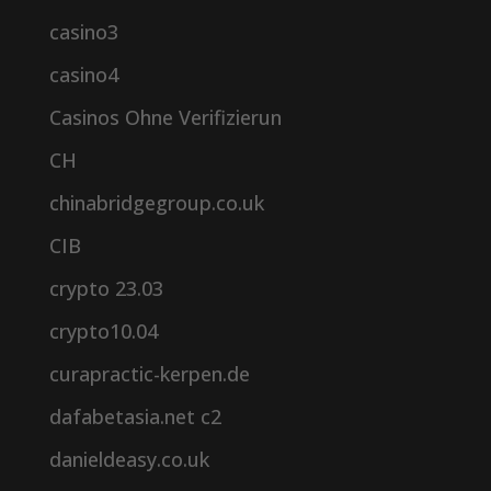
casino3
casino4
Casinos Ohne Verifizierun
CH
chinabridgegroup.co.uk
CIB
crypto 23.03
crypto10.04
curapractic-kerpen.de
dafabetasia.net c2
danieldeasy.co.uk