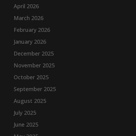
April 2026
March 2026
February 2026
January 2026
December 2025
November 2025
October 2025
September 2025
August 2025
July 2025
June 2025