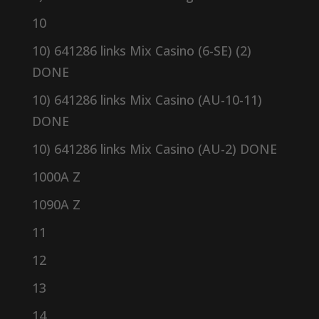
10
10) 641286 links Mix Casino (6-SE) (2)
DONE
10) 641286 links Mix Casino (AU-10-11)
DONE
10) 641286 links Mix Casino (AU-2) DONE
1000A Z
1090A Z
11
12
13
14