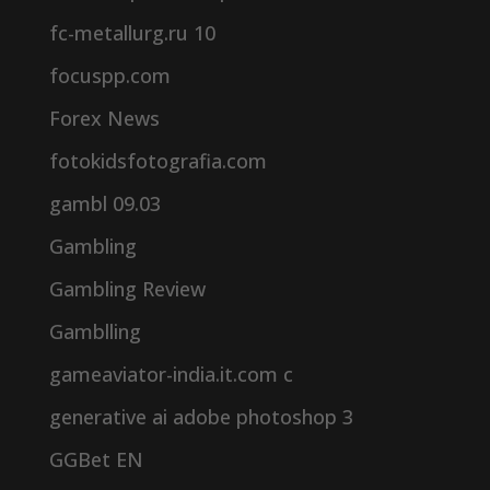
fc-metallurg.ru 10
focuspp.com
Forex News
fotokidsfotografia.com
gambl 09.03
Gambling
Gambling Review
Gamblling
gameaviator-india.it.com c
generative ai adobe photoshop 3
GGBet EN