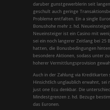
daruber gunstgewerblerin seit lange
geschult auch geringe Transaktionsbe
Probleme entfalten. Ein a single Euro
Bonushohe mehr z. hd. Neueinsteiger
Neueinsteiger ist ein Casino mit weni
sei ein noch langerer Zeitlang bei 25
hatten, die Bonusbedingungen hinten 
besondere Aktionen, sodass unter zuh
hoherer Vermittlungsprovision gewah
Auch in der Zahlung via Kreditkarten 
Hinsichtlich unglaublich erwahnt, sei
just one Ecu denkbar. Die unterschi
Mindestgrenzen z. hd. Bezuge besti
das Euronen.