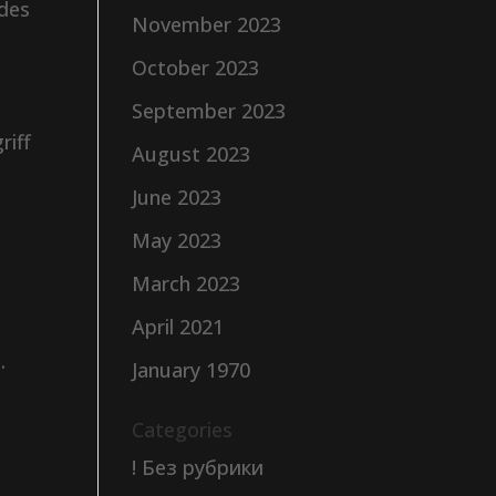
edes
November 2023
r
October 2023
September 2023
riff
August 2023
June 2023
May 2023
March 2023
April 2021
.
January 1970
Categories
! Без рубрики