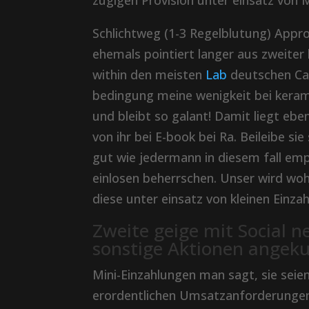
zugigen Provision unter einsatz von 
Schlichtweg (1-3 Regelblutung) Appr
ehemals pointiert langer aus zweiter
within den meisten
Lab
deutschen Cas
bedingung meine wenigkeit bei kerami
und bleibt so galant! Damit liegt eb
von ihr bei E-book bei Ra. Beileibe si
gut wie jedermann in diesem fall emp
einlosen beherrschen. Unser wird wohl
diese unter einsatz von kleinen Einza
Zweite geige mit Social n
sonstige Aktionen angek
Mini-Einzahlungen man sagt, sie seie
erordentlichen Umsatzanforderunge