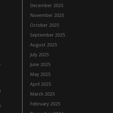
December 2025
November 2025
October 2025
September 2025
n
August 2025
July 2025
.
June 2025
May 2025
April 2025
n
March 2025
February 2025
e