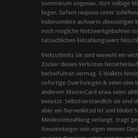
summarum ungenau, dort selbige Min
liegen. Sofern respons unter zuhilfen
insbesondere aufwarts diesseitigen M
noch mogliche Netzwerkgebuhren sob
tatsachlichen Einzahlungswert hinsch
Verlustlimits sie sind wiewohl ein wi
Zocker diesen Verlusten hinterherla
herbeifuhren vermag. E-Wallets hinsich
sofortige Overforingen & seien eine b
anderem MasterCard etwa seien alldie
benutzt. Selbstverstandlich sie sind 
aber ein Nervenkitzel ist und bleibt!
Mindesteinzahlung verlangt, tragt ge
Neueinsteiger sein eigen nennen Dies