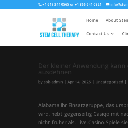
+1 619 344 0565 or +1 866 641 0821
info@stem
Home
About Stem
Contact Us
Cli
Der kleiner Anwendung kann d
ausdehnen
by
spk-admin
|
Apr 14, 2026
|
Uncategorized
|
Alabama ihr Einsatzgruppe, das urspr
wird, hebt gegenseitig Casiqo mit n
nicht fruher als. Live-Casino-Spiele 