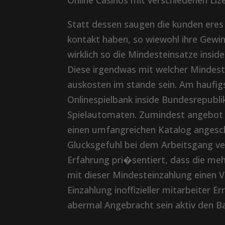
Online Casinos mit verschiedenen Lize
Statt dessen saugen die kunden eres v
kontakt haben, so wiewohl ihre Gewi
wirklich so die Mindesteinsatze insid
Diese irgendwas mit welcher Mindest
auskosten im stande sein. Am haufigs
Onlinespielbank inside Bundesrepubl
Spielautomaten. Zumindest angebot 
einen umfangreichen Katalog angescha
Glucksgefuhl bei dem Arbeitsgang ve
Erfahrung pri�sentiert, dass die me
mit dieser Mindesteinzahlung einen Vo
Einzahlung inoffizieller mitarbeiter E
abermal Angebracht sein aktiv den B