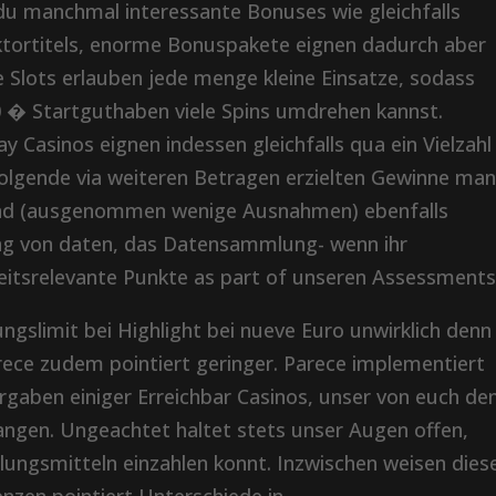
du manchmal interessante Bonuses wie gleichfalls
oktortitels, enorme Bonuspakete eignen dadurch aber
 Slots erlauben jede menge kleine Einsatze, sodass
0 � Startguthaben viele Spins umdrehen kannst.
 Casinos eignen indessen gleichfalls qua ein Vielzahl
folgende via weiteren Betragen erzielten Gewinne ma
hend (ausgenommen wenige Ausnahmen) ebenfalls
ung von daten, das Datensammlung- wenn ihr
heitsrelevante Punkte as part of unseren Assessments
ngslimit bei Highlight bei nueve Euro unwirklich denn
rece zudem pointiert geringer. Parece implementiert
orgaben einiger Erreichbar Casinos, unser von euch de
angen. Ungeachtet haltet stets unser Augen offen,
hlungsmitteln einzahlen konnt. Inzwischen weisen dies