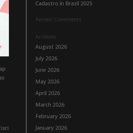
Cadastro in Brazil 2025
Recent Comments
Archives
August 2026
July 2026
лар
June 2026
но
May 2026
April 2026
.
March 2026
February 2026
January 2026
ізгі