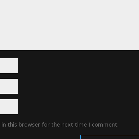
in this browser for the next time I comment.