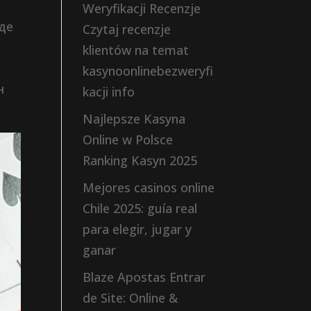
Weryfikacji Recenzje
нде
Czytaj recenzje
klientów na temat
kasynoonlinebezweryfi
н
kacji info
Najlepsze Kasyna
Online w Polsce
Ranking Kasyn 2025
Mejores casinos online
Chile 2025: guía real
para elegir, jugar y
ganar
Blaze Apostas Entrar
de Site: Online &