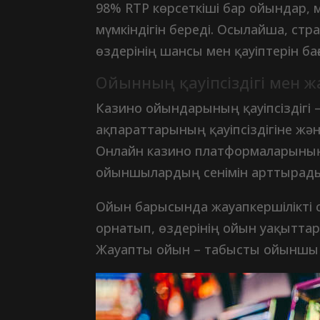
98% RTP көрсеткіші бар ойындар, 
мүмкіндігін береді. Осылайша, с
өздерінің шансы мен қауіптерін ба
Ойынның қауіпсіздігі мен ж
Казино ойындарының қауіпсіздігі 
ақпараттарының қауіпсіздігіне жән
Онлайн казино платформаларының 
ойыншылардың сенімін арттырады
Ойын барысында жауапкершілікті 
орнатып, өздерінің ойын уақытта
Жауапты ойын – табысты ойыншы б