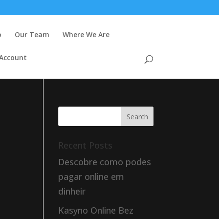
o
Our Team
Where We Are
 Account
Recent Posts
Descobre como podes
pagar online em
dinheir
Kasyno Online Bez