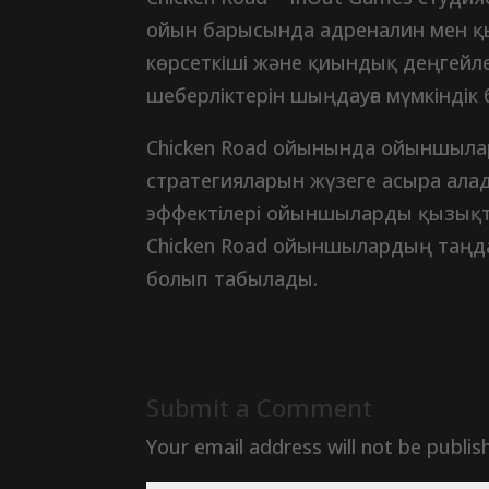
ойын барысында адреналин мен қ
көрсеткіші және қиындық деңгейлер
шеберліктерін шыңдауға мүмкіндік 
Chicken Road ойынында ойыншылар 
стратегияларын жүзеге асыра ал
эффектілері ойыншыларды қызықты
Chicken Road ойыншылардың таңд
болып табылады.
Submit a Comment
Your email address will not be publis