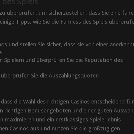
 des Spiels
s zu überprüfen, um sicherzustellen, dass Sie eine faire
inige Tipps, wie Sie die Fairness des Spiels überprüf
os und stellen Sie sicher, dass sie von einer anerkann
e
 Spielern und überprüfen Sie die Reputation des
d überprüfen Sie die Auszahlungsquoten
, dass die Wahl des richtigen Casinos entscheidend fü
den richtigen Bonusangeboten und einer guten Auswah
n maximieren und ein erstklassiges Spielerlebnis
enen Casinos aus und nutzen Sie die großzügigen