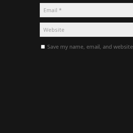
Save my name, email, and website 