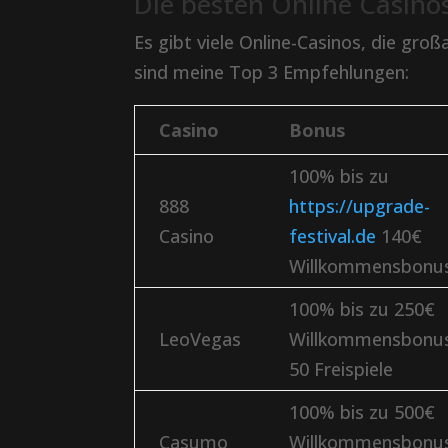
Die besten Online Casino
Es gibt viele Online-Casinos, die gro
sind meine Top 3 Empfehlungen:
Casino
Bonus
100% bis zu
888
https://upgrade-
Casino
festival.de
140€
Willkommensbonu
100% bis zu 250€
LeoVegas
Willkommensbonu
50 Freispiele
100% bis zu 500€
Casumo
Willkommensbonu