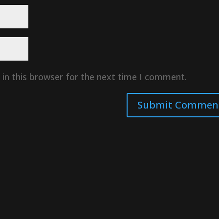
in this browser for the next time I comment.