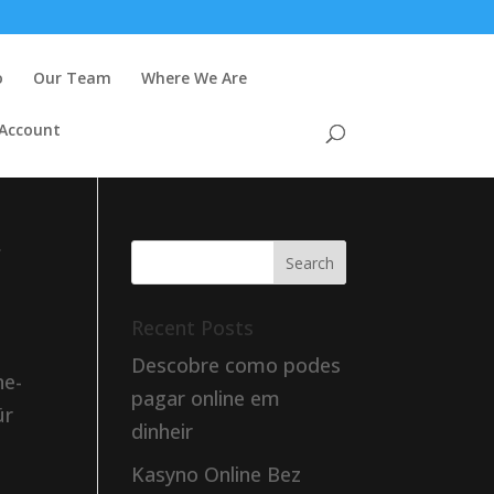
o
Our Team
Where We Are
 Account
r
Recent Posts
Descobre como podes
ne-
pagar online em
ür
dinheir
Kasyno Online Bez