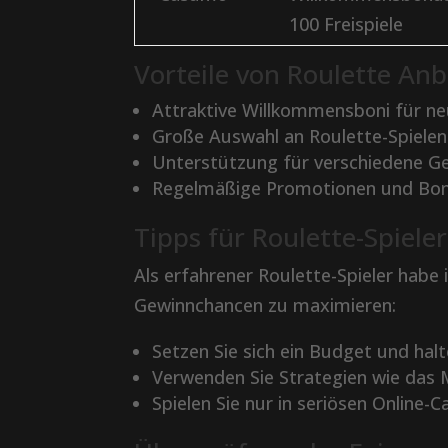
100 Freispiele
Vorteile von Roulette An
Attraktive Willkommensboni für ne
Große Auswahl an Roulette-Spielen
Unterstützung für verschiedene Ge
Regelmäßige Promotionen und Boni
Tipps für Roulette-Spieler
Als erfahrener Roulette-Spieler habe i
Gewinnchancen zu maximieren:
Setzen Sie sich ein Budget und halt
Verwenden Sie Strategien wie das 
Spielen Sie nur in seriösen Online-C