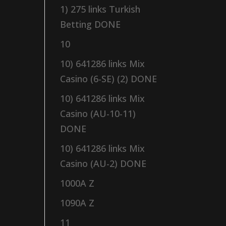
1) 275 links Turkish
Betting DONE
10
10) 641286 links Mix
Casino (6-SE) (2) DONE
10) 641286 links Mix
Casino (AU-10-11)
DONE
10) 641286 links Mix
Casino (AU-2) DONE
1000A Z
1090A Z
11