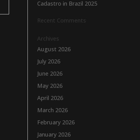
Cadastro in Brazil 2025
Recent Comments
Archives
August 2026
July 2026
June 2026
May 2026
April 2026
March 2026
February 2026
January 2026