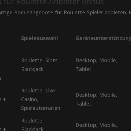
s für Roulette Anbieter Bonus
ßartige Bonusangebote für Roulette-Spieler anbieten. 
Spieleauswahl
Geräteunterstützun
Roulette, Slots,
Desktop, Mobile,
Blackjack
Tablet
s
Roulette, Live
Desktop, Mobile,
s +
Casino,
Tablet
Spielautomaten
Roulette,
Desktop, Mobile,
s +
Blackjack,