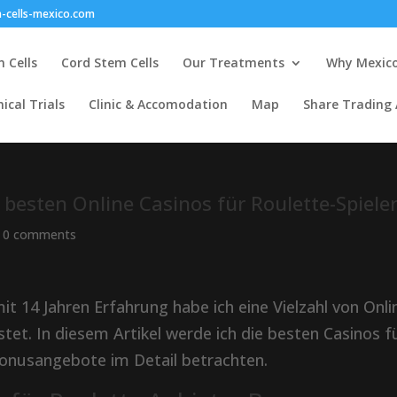
-cells-mexico.com
 Cells
Cord Stem Cells
Our Treatments
Why Mexic
nical Trials
Clinic & Accomodation
Map
Share Trading
 besten Online Casinos für Roulette-Spiele
|
0 comments
it 14 Jahren Erfahrung habe ich eine Vielzahl von Onli
tet. In diesem Artikel werde ich die besten Casinos f
 Bonusangebote im Detail betrachten.