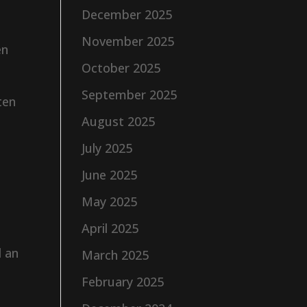
December 2025
November 2025
en
October 2025
September 2025
ten
August 2025
July 2025
June 2025
May 2025
April 2025
r
l an
March 2025
February 2025