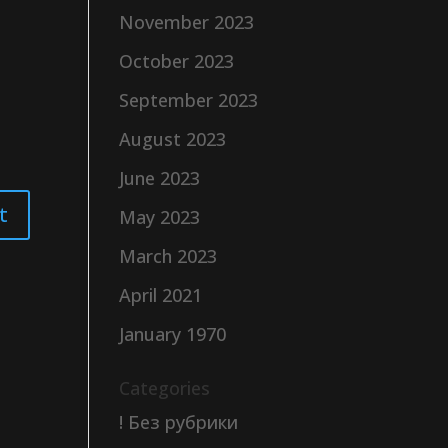
November 2023
October 2023
September 2023
August 2023
June 2023
May 2023
March 2023
April 2021
January 1970
Categories
! Без рубрики