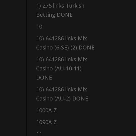
1) 275 links Turkish
Betting DONE
10
10) 641286 links Mix
Casino (6-SE) (2) DONE
10) 641286 links Mix
Casino (AU-10-11)
DONE
10) 641286 links Mix
Casino (AU-2) DONE
1000A Z
1090A Z
11