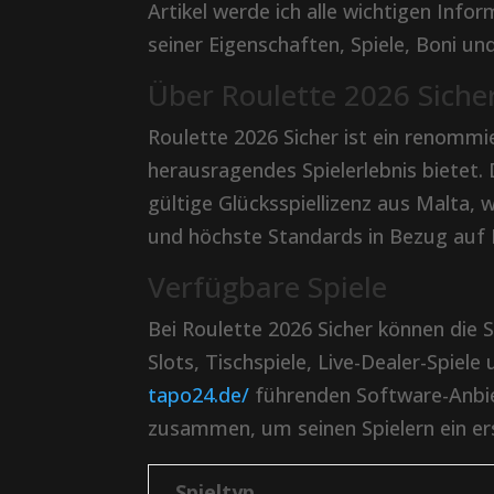
Artikel werde ich alle wichtigen Infor
seiner Eigenschaften, Spiele, Boni un
Über Roulette 2026 Siche
Roulette 2026 Sicher ist ein renommie
herausragendes Spielerlebnis bietet.
gültige Glücksspiellizenz aus Malta, 
und höchste Standards in Bezug auf F
Verfügbare Spiele
Bei Roulette 2026 Sicher können die S
Slots, Tischspiele, Live-Dealer-Spiele
tapo24.de/
führenden Software-Anbie
zusammen, um seinen Spielern ein erst
Spieltyp