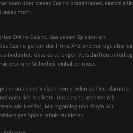
mationen über dieses Casino präsentieren, einschließli
d vieles mehr.
r
rtes Online-Casino, das seinen Spielern ein
 Das Casino gehört der Firma XYZ und verfügt über ei
was bedeutet, dass es strengen Vorschriften unterlieg
airness und Sicherheit einhalten muss.
pieler aus einer Vielzahl von Spielen wählen, darunter
 und natürlich Roulette. Das Casino arbeitet mit
tern wie NetEnt, Microgaming und Play’n GO
klassiges Spielerlebnis zu bieten.
Anbieter