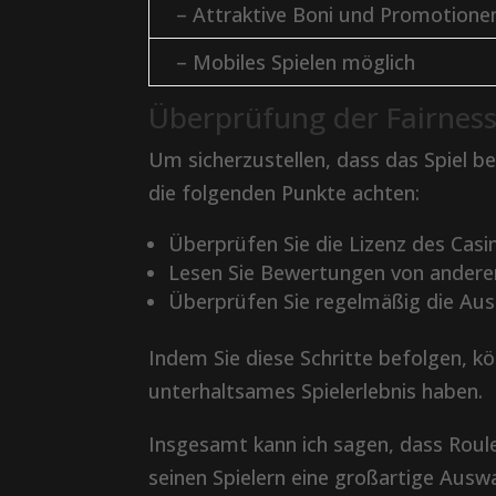
– Attraktive Boni und Promotione
– Mobiles Spielen möglich
Überprüfung der Fairness
Um sicherzustellen, dass das Spiel bei
die folgenden Punkte achten:
Überprüfen Sie die Lizenz des Casi
Lesen Sie Bewertungen von anderen
Überprüfen Sie regelmäßig die Au
Indem Sie diese Schritte befolgen, kön
unterhaltsames Spielerlebnis haben.
Insgesamt kann ich sagen, dass Roulet
seinen Spielern eine großartige Auswa