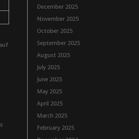
December 2025
November 2025
October 2025
September 2025
 auf
August 2025
July 2025
June 2025
May 2025
April 2025
March 2025
as
February 2025