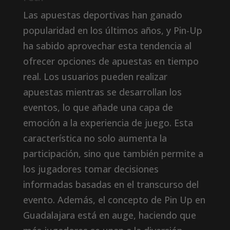
Las apuestas deportivas han ganado
popularidad en los últimos años, y Pin-Up
ha sabido aprovechar esta tendencia al
ofrecer opciones de apuestas en tiempo
real. Los usuarios pueden realizar
apuestas mientras se desarrollan los
eventos, lo que añade una capa de
emoción a la experiencia de juego. Esta
característica no solo aumenta la
participación, sino que también permite a
los jugadores tomar decisiones
informadas basadas en el transcurso del
evento. Además, el concepto de Pin Up en
Guadalajara está en auge, haciendo que