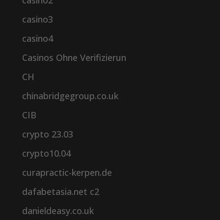
casino2
casino3
casino4
Casinos Ohne Verifizierun
CH
chinabridgegroup.co.uk
CIB
crypto 23.03
crypto10.04
curapractic-kerpen.de
dafabetasia.net c2
danieldeasy.co.uk