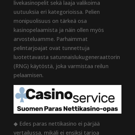
livekasinopelit sekä laaja valikoima
uutuuksia eri kategorioissa. Pelien
monipuolisuus on tärkeä osa
kasinopelaamista ja näin ollen myös
arvosteluamme. Parhaimmat
pelintarjoajat ovat tunnettuja
luotettavasta satunnaislukugeneraattorin
(RNG) käytöstä, joka varmistaa reilun
pelaamisen.
◆ Edes paras nettikasino ei pärjää
vertailussa, mikäli ei ensiksi tarjoa