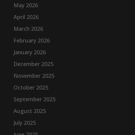
May 2026
April 2026
March 2026
February 2026
January 2026
December 2025
November 2025
October 2025
September 2025
August 2025
July 2025
June 2025