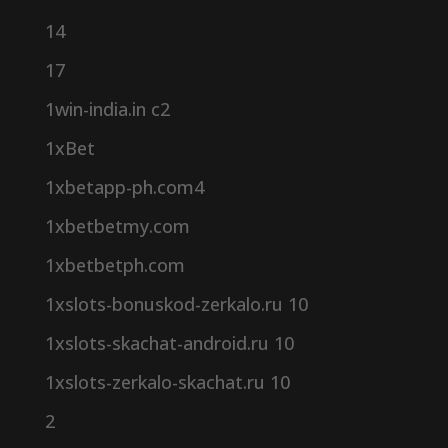
14
17
1win-india.in c2
1xBet
1xbetapp-ph.com4
1xbetbetmy.com
1xbetbetph.com
1xslots-bonuskod-zerkalo.ru 10
1xslots-skachat-android.ru 10
1xslots-zerkalo-skachat.ru 10
2