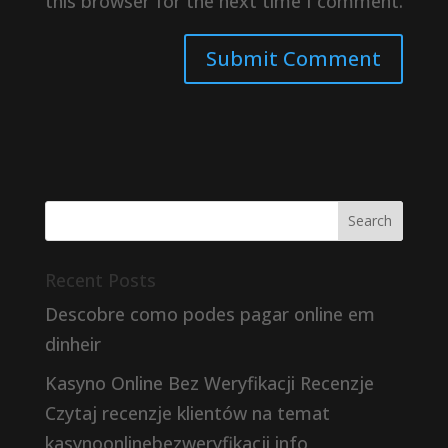
this browser for the next time I comment.
Recent Posts
Descobre como podes pagar online em
dinheir
Kasyno Online Bez Weryfikacji Recenzje
Czytaj recenzje klientów na temat
kasynoonlinebezweryfikacji info