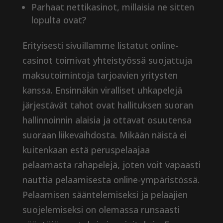
Parhaat nettikasinot, millaisia ne sitten
lopulta ovat?
Erityisesti sivuillamme listatut online-
casinot toimivat yhteistyössä suojattuja
maksutoimintoja tarjoavien yritysten
kanssa. Ensinnäkin viralliset uhkapelejä
järjestävät tahot ovat hallituksen suoran
hallinnoinnin alaisia ja ottavat osuutensa
suoraan liikevaihdosta. Mikään näistä ei
kuitenkaan estä peruspelaajaa
pelaamasta rahapelejä, joten voit vapaasti
nauttia pelaamisesta online-ympäristössä.
Pelaamisen sääntelemiseksi ja pelaajien
suojelemiseksi on olemassa runsaasti