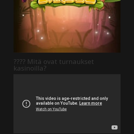
???? Mitä ovat turnaukset
kasinoilla?