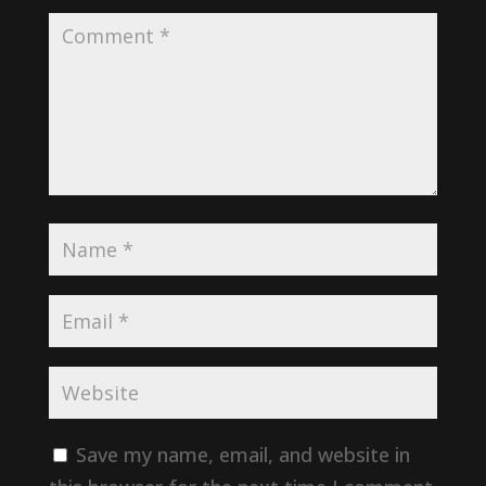
Save my name, email, and website in