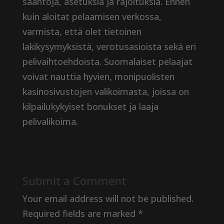
sääntöjä, asetuksia ja rajoituksia. Ennen
kuin aloitat pelaamisen verkossa,
varmista, että olet tietoinen
lakikysymyksistä, verotusasioista sekä eri
pelivaihtoehdoista. Suomalaiset pelaajat
voivat nauttia hyvien, monipuolisten
kasinosivustojen valikoimasta, joissa on
kilpailukykyiset bonukset ja laaja
pelivalikoima.
Submit a Comment
Your email address will not be published.
Required fields are marked
*