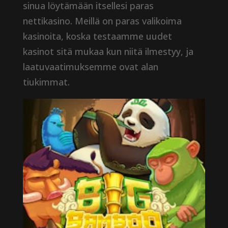
sinua löytämään itsellesi paras
nettikasino. Meillä on paras valikoima
kasinoita, koska testaamme uudet
kasinot sitä mukaa kun niitä ilmestyy, ja
laatuvaatimuksemme ovat alan
tiukimmat.