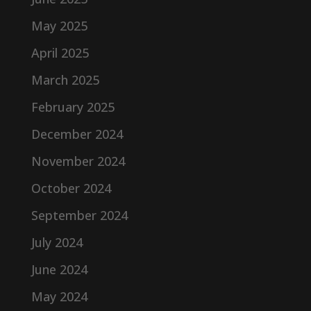
May 2025
April 2025
March 2025
February 2025
December 2024
November 2024
October 2024
September 2024
July 2024
June 2024
May 2024