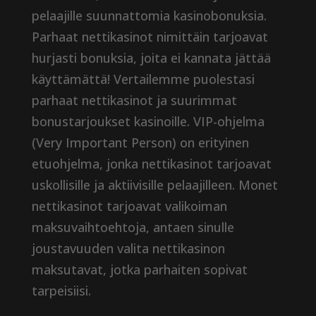
pelaajille suunnattomia kasinobonuksia.
Parhaat nettikasinot nimittäin tarjoavat
hurjasti bonuksia, joita ei kannata jättää
käyttämättä! Vertailemme puolestasi
parhaat nettikasinot ja suurimmat
bonustarjoukset kasinoille. VIP-ohjelma
(Very Important Person) on erityinen
etuohjelma, jonka nettikasinot tarjoavat
uskollisille ja aktiivisille pelaajilleen. Monet
nettikasinot tarjoavat valikoiman
maksuvaihtoehtoja, antaen sinulle
joustavuuden valita nettikasinon
maksutavat, jotka parhaiten sopivat
tarpeisiisi.