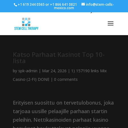
+1 619 344 0565 or +1 866 641 0821
info@stem-cells-
mexico.com
Katso Parhaat Kasinot Top 10-
lista
by
spk-admin
|
Mar 24, 2026
|
1) 157190 links Mix
Casino (2-FI) DONE
|
0 comments
Erityisen suosittu on tervetulobonus, joka
tarjoaa uusille pelaajille parhaan startin
peleihin. Nettikasinoiden parhaat kasino