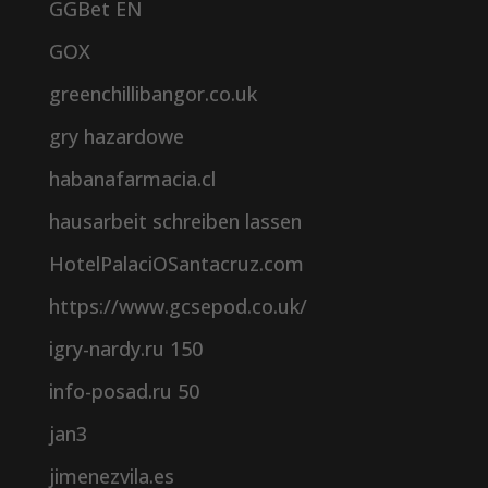
GGBet EN
GOX
greenchillibangor.co.uk
gry hazardowe
habanafarmacia.cl
hausarbeit schreiben lassen
HotelPalaciOSantacruz.com
https://www.gcsepod.co.uk/
igry-nardy.ru 150
info-posad.ru 50
jan3
jimenezvila.es