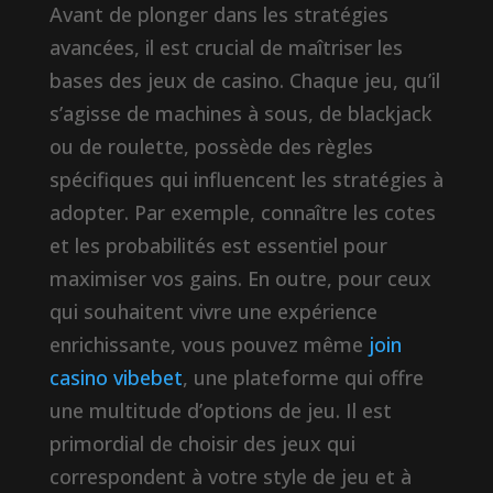
Avant de plonger dans les stratégies
avancées, il est crucial de maîtriser les
bases des jeux de casino. Chaque jeu, qu’il
s’agisse de machines à sous, de blackjack
ou de roulette, possède des règles
spécifiques qui influencent les stratégies à
adopter. Par exemple, connaître les cotes
et les probabilités est essentiel pour
maximiser vos gains. En outre, pour ceux
qui souhaitent vivre une expérience
enrichissante, vous pouvez même
join
casino vibebet
, une plateforme qui offre
une multitude d’options de jeu. Il est
primordial de choisir des jeux qui
correspondent à votre style de jeu et à