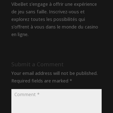
VibeBet s’engage à offrir une expérience
de jeu sans faille. Inscrivez-vous et
explorez toutes les possibilités qui
s’offrent à vous dans le monde du casino
en ligne.
Submit a Comment
Your email address will not be published.
Required fields are marked
*