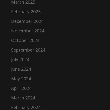
March 2025
February 2025
December 2024
November 2024
October 2024
September 2024
July 2024
June 2024
May 2024
April 2024
March 2024
February 2024