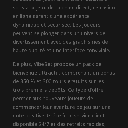
sous aux jeux de table en direct, ce casino
en ligne garantit une expérience
dynamique et sécurisée. Les joueurs
peuvent se plonger dans un univers de
divertissement avec des graphismes de
haute qualité et une interface conviviale.
De plus, VibeBet propose un pack de
bienvenue attractif, comprenant un bonus
de 350 % et 300 tours gratuits sur les
trois premiers dépôts. Ce type d’offre
permet aux nouveaux joueurs de
commencer leur aventure de jeu sur une
note positive. Grâce à un service client
disponible 24/7 et des retraits rapides,