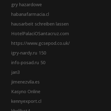
gry hazardowe
habanafarmacia.cl
hausarbeit schreiben lassen
HotelPalaciOSantacruz.com
https://www.gcsepod.co.uk/
igry-nardy.ru 150
info-posad.ru 50
jan3
jimenezvila.es
Kasyno Online
kennyexport.cl
khelibet4