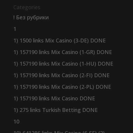
Categories
! Без рубрики
1
1) 1500 links Mix Casino (3-DE) DONE
1) 157190 links Mix Casino (1-GR) DONE
1) 157190 links Mix Casino (1-HU) DONE
1) 157190 links Mix Casino (2-FI) DONE
1) 157190 links Mix Casino (2-PL) DONE
1) 157190 links Mix Casino DONE
1) 275 links Turkish Betting DONE
10