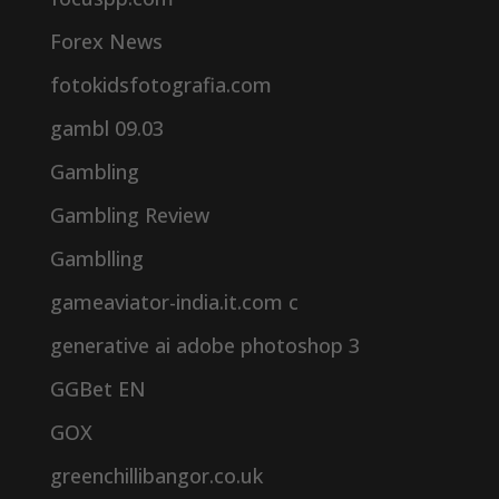
Forex News
fotokidsfotografia.com
gambl 09.03
Gambling
Gambling Review
Gamblling
gameaviator-india.it.com c
generative ai adobe photoshop 3
GGBet EN
GOX
greenchillibangor.co.uk