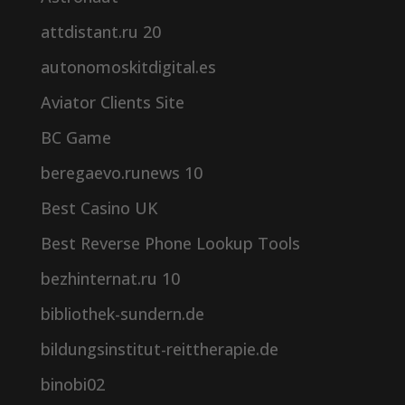
attdistant.ru 20
autonomoskitdigital.es
Aviator Clients Site
BC Game
beregaevo.runews 10
Best Casino UK
Best Reverse Phone Lookup Tools
bezhinternat.ru 10
bibliothek-sundern.de
bildungsinstitut-reittherapie.de
binobi02