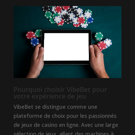
Pourquoi choisir VibeBet pour
votre expérience de jeu
VibeBet se distingue comme une
plateforme de choix pour les passionnés
de jeux de casino en ligne. Avec une large
sélection de jeux, allant des machines à