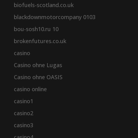
biofuels-scotland.co.uk
blackdownmotorcompany 0103
bou-sosh10.ru 10
brokenfutures.co.uk
casino
Casino ohne Lugas
Casino ohne OASIS
casino online
casino1
casino2
casino3
casino4