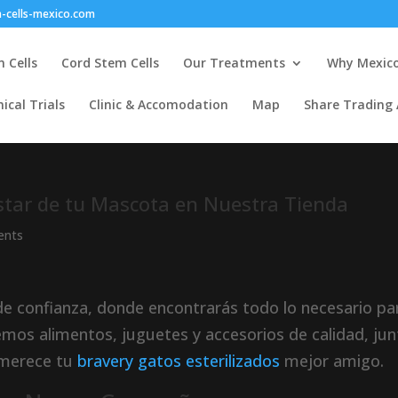
-cells-mexico.com
 Cells
Cord Stem Cells
Our Treatments
Why Mexic
nical Trials
Clinic & Accomodation
Map
Share Trading
star de tu Mascota en Nuestra Tienda
ents
de confianza, donde encontrarás todo lo necesario pa
mos alimentos, juguetes y accesorios de calidad, ju
merece tu
bravery gatos esterilizados
mejor amigo.