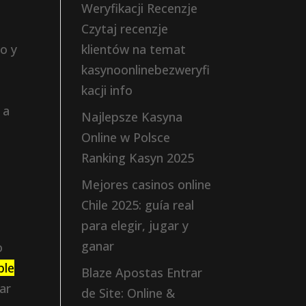
Weryfikacji Recenzje
Czytaj recenzje
io y
klientów na temat
kasynoonlinebezweryfi
kacji info
 a
Najlepsze Kasyna
u
Online w Polsce
Ranking Kasyn 2025
Mejores casinos online
Chile 2025: guía real
para elegir, jugar y
ganar
o
ble
Blaze Apostas Entrar
ar
de Site: Online &