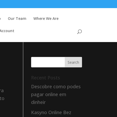
o
Our Team
Where We Are
 Account
Recent Posts
Descobre como podes
ra
pagar online em
nto
dinheir
Kasyno Online Bez