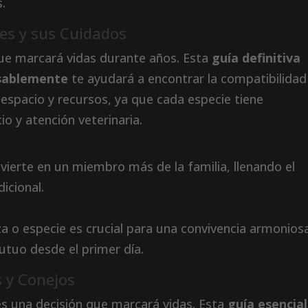
.
res y sus Cuidados
que marcará vidas durante años. Esta
guía definitiva
sablemente
te ayudará a encontrar la compatibilidad
, espacio y recursos, ya que cada especie tiene
io y atención veterinaria.
ierte en un miembro más de la familia, llenando el
icional.
aza o especie es crucial para una convivencia armonios
utuo desde el primer día.
 y Conejos
es una decisión que marcará vidas. Esta
guía esencial