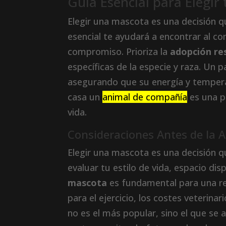
Guía Esencial para Elegi
Elegir una mascota es una decisión q
esencial te ayudará a encontrar al co
compromiso. Prioriza la
adopción re
específicas de la especie y raza. Un p
asegurando que su energía y tempera
casa un
animal de compañía
es una p
vida.
Consideraciones Antes de la
Elegir una mascota es una decisión q
evaluar tu estilo de vida, espacio dis
mascota
es fundamental para una re
para el ejercicio, los costes veterina
no es el más popular, sino el que se