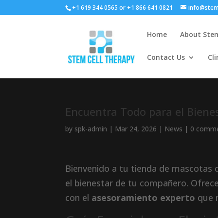
+1 619 344 0565 or +1 866 641 0821
info@stem
Home
About Stem
Contact Us
Cli
Encuentra Todo para el Biene
by
spk-admin
|
Mar 24, 2026
|
News
|
0 comm
Bienvenido a tu tienda de mascotas 
el bienestar de tu compañero. Ofrece
con el
asesoramiento experto
que 