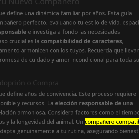
r tu Nuevo Compañero
ue define una dinámica familiar por años. Esta guía
mpañero perfecto, evaluando tu estilo de vida, espac
sponsable
e investiga a fondo las necesidades
aso crucial es la
compatibilidad de caracteres
,
mento armonicen con los tuyos. Recuerda que llevar
romesa de cuidado y amor incondicional para toda s
 Adopción o Compra
ue define años de convivencia. Este proceso requiere
ponible y recursos. La
elección responsable de una
lación armoniosa. Considera factores como el tiemp
rios y la longevidad del animal. Un
compañero compati
 adapta genuinamente a tu rutina, asegurando bienest