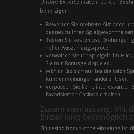
Unsere Experten raten, bei der Best
beherzigen:
Bewerten Sie mehrere Aktionen und
besten zu Ihren Spielgewohnheiten
Testen Sie kostenlose Drehungen ge
hoher Auszahlungsquote.
Verwalten Sie Ihr Spielgeld im Blic
Sie mit Bonusgeld spielen.
Wählen Sie sich nur bei digitalen S
Kundenmeinungen anderer User.
Verpassen Sie keine interessanten 
favorisierten Casinos erhalten.
Zusammenfassung: Mit d
Einzahlung bestmöglich s
Ein casino bonus ohne einzalung ist 