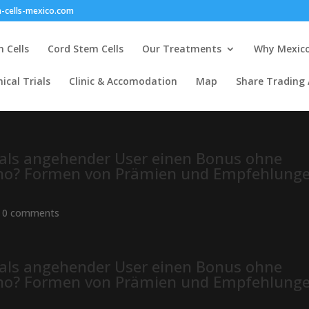
-cells-mexico.com
 Cells
Cord Stem Cells
Our Treatments
Why Mexic
nical Trials
Clinic & Accomodation
Map
Share Trading
 als angehender User einen Bonus ohne
sino? Formen von Prämien und Empfehlung
|
0 comments
 als angehender User einen Bonus ohne
sino? Formen von Prämien und Empfehlung