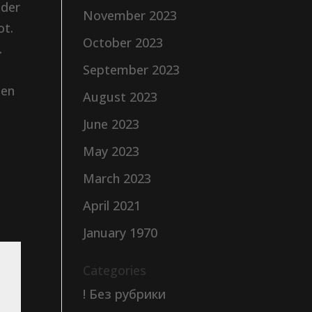
oder
November 2023
ot.
October 2023
.
September 2023
ten
August 2023
June 2023
May 2023
March 2023
April 2021
January 1970
Categories
! Без рубрики