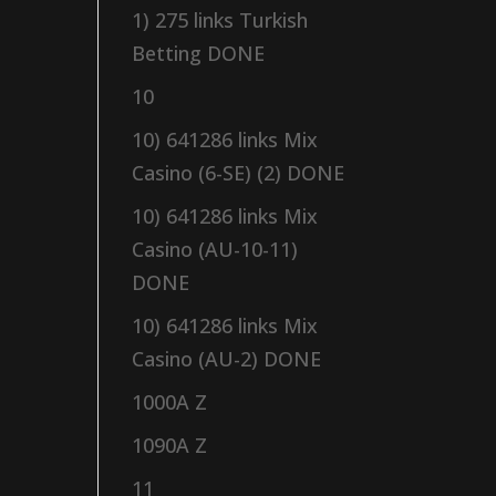
1) 275 links Turkish
Betting DONE
10
10) 641286 links Mix
Casino (6-SE) (2) DONE
10) 641286 links Mix
Casino (AU-10-11)
DONE
10) 641286 links Mix
Casino (AU-2) DONE
1000A Z
1090A Z
11