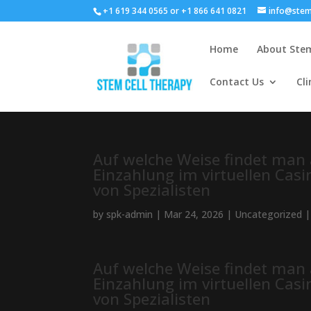
+1 619 344 0565 or +1 866 641 0821
info@stem
Home
About Stem
Contact Us
Cli
Auf welche Weise findet man
Einzahlung im virtuellen Ca
von Spezialisten
by
spk-admin
|
Mar 24, 2026
|
Uncategorized
Auf welche Weise findet man
Einzahlung im virtuellen Ca
von Spezialisten