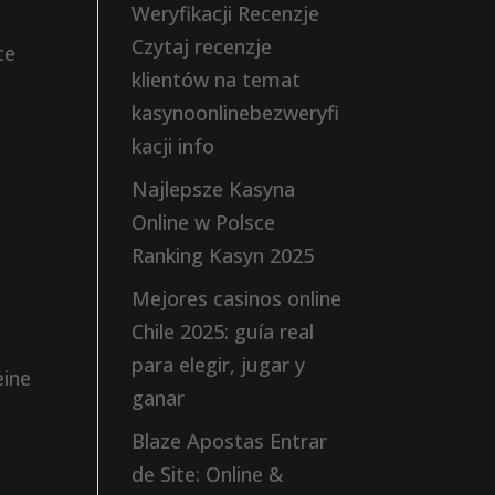
Weryfikacji Recenzje
Czytaj recenzje
te
klientów na temat
kasynoonlinebezweryfi
kacji info
Najlepsze Kasyna
Online w Polsce
Ranking Kasyn 2025
Mejores casinos online
Chile 2025: guía real
para elegir, jugar y
eine
ganar
Blaze Apostas Entrar
de Site: Online &