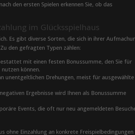
t nach den ersten Spielen erkennen Sie, ob das
zahlung im Glücksspielhaus
ch. Es gibt diverse Sorten, die sich in ihrer Aufmachu
 Zu den gefragten Typen zählen:
estattet mit einen festen Bonussumme, den Sie für
n nutzen können.
n unentgeltlichen Drehungen, meist für ausgewählte
r negativen Ergebnisse wird Ihnen als Bonussumme
oräre Events, die oft nur neu angemeldeten Besuch
nus ohne Einzahlung an konkrete Freispielbedingungen