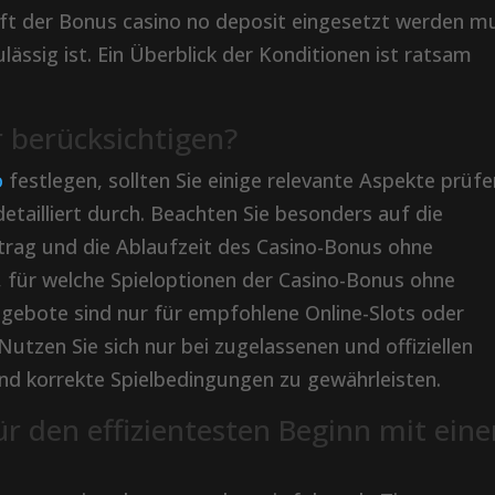
oft der Bonus casino no deposit eingesetzt werden m
ässig ist. Ein Überblick der Konditionen ist ratsam
r berücksichtigen?
o
festlegen, sollten Sie einige relevante Aspekte prüfe
etailliert durch. Beachten Sie besonders auf die
trag und die Ablaufzeit des Casino-Bonus ohne
, für welche Spieloptionen der Casino-Bonus ohne
gebote sind nur für empfohlene Online-Slots oder
Nutzen Sie sich nur bei zugelassenen und offiziellen
 und korrekte Spielbedingungen zu gewährleisten.
 den effizientesten Beginn mit ein