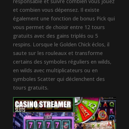
responsable et suivre combien vous jouez
et combien vous dépensez. Il existe
également une fonction de bonus Pick qui
vous permet de choisir entre 12 tours
gratuits avec des gains triplés ou 5
respins. Lorsque le Golden Chick éclos, il
saute sur les rouleaux et transforme
certains des symboles réguliers en wilds,
en wilds avec multiplicateurs ou en
symboles Scatter qui déclenchent des
tours gratuits.