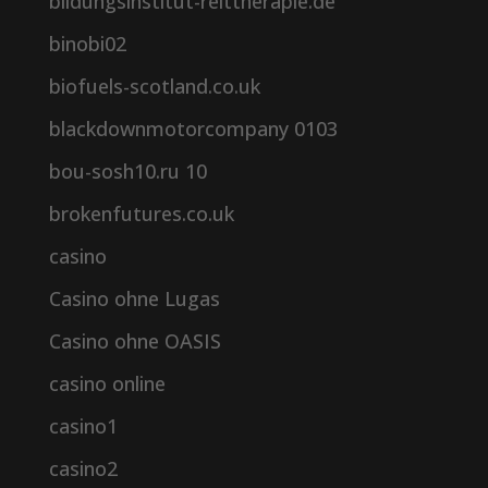
bildungsinstitut-reittherapie.de
binobi02
biofuels-scotland.co.uk
blackdownmotorcompany 0103
bou-sosh10.ru 10
brokenfutures.co.uk
casino
Casino ohne Lugas
Casino ohne OASIS
casino online
casino1
casino2