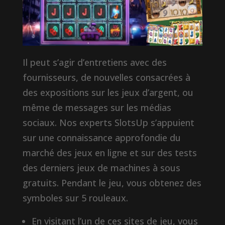
Il peut s’agir d’entretiens avec des
fournisseurs, de nouvelles consacrées à
des expositions sur les jeux d’argent, ou
même de messages sur les médias
sociaux. Nos experts SlotsUp s’appuient
sur une connaissance approfondie du
marché des jeux en ligne et sur des tests
des derniers jeux de machines à sous
gratuits. Pendant le jeu, vous obtenez des
symboles sur 5 rouleaux.
En visitant l’un de ces sites de jeu, vous