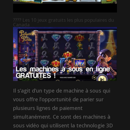
???? Les 10 jeux gratuits les plus populaires du
Canada
Il s’agit d’un type de machine à sous qui
vous offre l’opportunité de parier sur
plusieurs lignes de paiement
simultanément. Ce sont des machines à
sous vidéo qui utilisent la technologie 3D