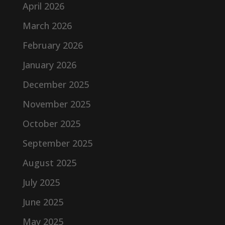
April 2026
March 2026
February 2026
January 2026
December 2025
November 2025
October 2025
September 2025
August 2025
July 2025
June 2025
May 2025