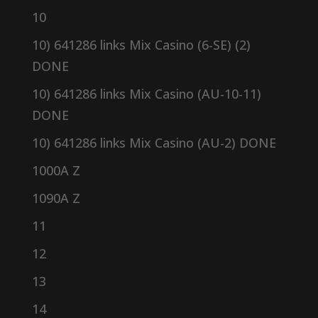
10
10) 641286 links Mix Casino (6-SE) (2)
DONE
10) 641286 links Mix Casino (AU-10-11)
DONE
10) 641286 links Mix Casino (AU-2) DONE
1000A Z
1090A Z
11
12
13
14