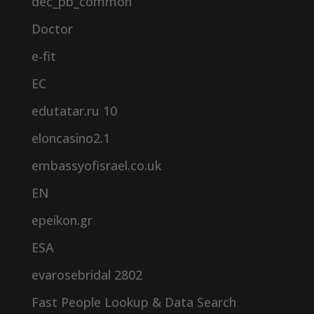
dec_pb_common
Doctor
e-fit
EC
edutatar.ru 10
eloncasino2.1
embassyofisrael.co.uk
EN
epeikon.gr
ESA
evarosebridal 2802
Fast People Lookup & Data Search