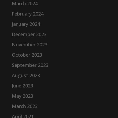
March 2024
February 2024
January 2024
December 2023
November 2023
October 2023
September 2023
August 2023
June 2023
May 2023
March 2023
April 2021