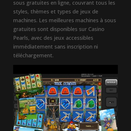
sous gratuites en ligne, couvrant tous les
styles, thèmes et types de jeux de
machines. Les meilleures machines à sous
gratuites sont disponibles sur Casino
Pearls, avec des jeux accessibles
immédiatement sans inscription ni
téléchargement.