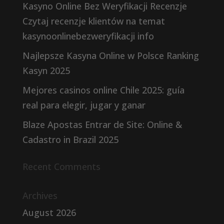
Kasyno Online Bez Weryfikacji Recenzje
Czytaj recenzje klientów na temat
kasynoonlinebezweryfikacji info
Najlepsze Kasyna Online w Polsce Ranking
Kasyn 2025
Mejores casinos online Chile 2025: guía
real para elegir, jugar y ganar
Blaze Apostas Entrar de Site: Online &
Cadastro in Brazil 2025
Recent Comments
Archives
August 2026