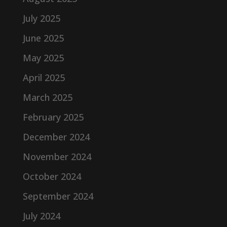
July 2025
June 2025
May 2025
April 2025
March 2025
February 2025
December 2024
November 2024
October 2024
September 2024
July 2024