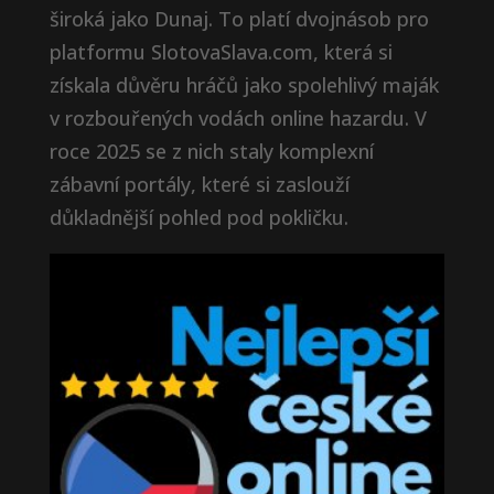
široká jako Dunaj. To platí dvojnásob pro
platformu SlotovaSlava.com, která si
získala důvěru hráčů jako spolehlivý maják
v rozbouřených vodách online hazardu. V
roce 2025 se z nich staly komplexní
zábavní portály, které si zaslouží
důkladnější pohled pod pokličku.