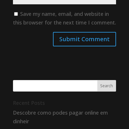
Save my name, email, and website in
this browser for the next time I comment.
Recent Posts
Descobre como podes pagar online em
dinheir