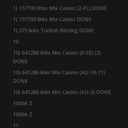
1) 157190 links Mix Casino (2-PL) DONE
1) 157190 links Mix Casino DONE
1) 275 links Turkish Betting DONE
10
10) 641286 links Mix Casino (6-SE) (2)
DONE
10) 641286 links Mix Casino (AU-10-11)
DONE
10) 641286 links Mix Casino (AU-2) DONE
1000A Z
1090A Z
11