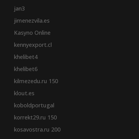
jan3
jimenezvila.es
Kasyno Online
kennyexport.cl
khelibet4
khelibet6
kilmezedu.ru 150
klout.es
koboldportugal
korrekt29.ru 150
kosavostra.ru 200