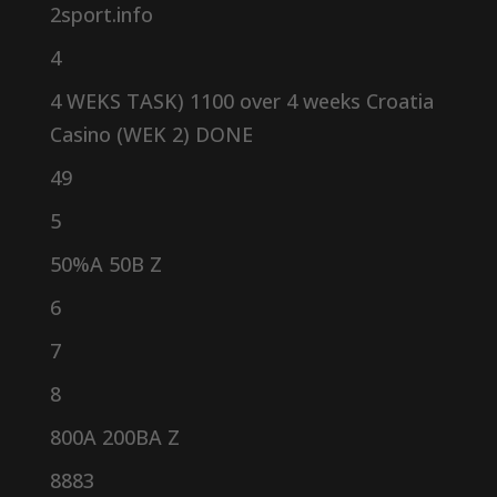
2sport.info
4
4 WEKS TASK) 1100 over 4 weeks Croatia
Casino (WEK 2) DONE
49
5
50%A 50B Z
6
7
8
800A 200BA Z
8883