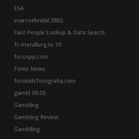
ESA
evarosebridal 2802
Fast People Lookup & Data Search
fc-metallurg.ru 10
focuspp.com
Forex News
fotokidsfotografia.com
gambl 09.03
Gambling
Gambling Review
Gamblling