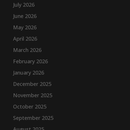
July 2026
June 2026
May 2026
April 2026
March 2026
February 2026
January 2026
December 2025
November 2025
October 2025
September 2025
August 2025