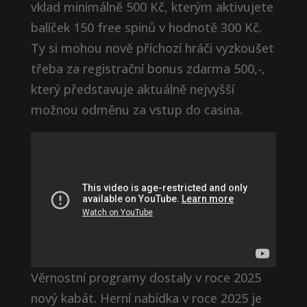
vklad minimálně 500 Kč, kterým aktivujete
balíček 150 free spinů v hodnotě 300 Kč.
Ty si mohou nově příchozí hráči vyzkoušet
třeba za registrační bonus zdarma 500,-,
který představuje aktuálně nejvyšší
možnou odměnu za vstup do casina.
Věrnostní programy dostaly v roce 2025
nový kabát. Herní nabídka v roce 2025 je