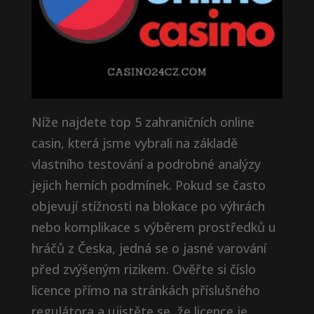
Níže najdete top 5 zahraničních online
casin, která jsme vybrali na základě
vlastního testování a podrobné analýzy
jejich herních podmínek. Pokud se často
objevují stížnosti na blokace po výhrách
nebo komplikace s výběrem prostředků u
hráčů z Česka, jedná se o jasné varování
před zvýšeným rizikem. Ověřte si číslo
licence přímo na stránkách příslušného
regulátora a ujistěte se, že licence je