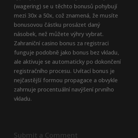
(wagering) se u těchto bonusů pohybují
mezi 30x a 50x, což znamená, že musíte
bonusovou částku prosázet daný
násobek, než můžete výhry vybrat.
Zahraniční casino bonus za registraci
funguje podobně jako bonus bez vkladu,
ale aktivuje se automaticky po dokončení
registračního procesu. Uvítací bonus je
nejčastější formou propagace a obvykle
zahrnuje procentuální navýšení prvního
vkladu.
Submit a Comment