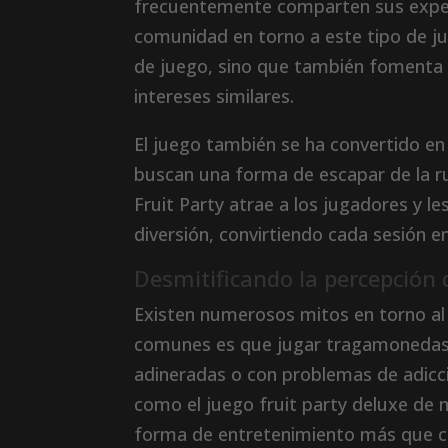
frecuentemente comparten sus experi
comunidad en torno a este tipo de jue
de juego, sino que también fomenta
intereses similares.
El juego también se ha convertido e
buscan una forma de escapar de la rut
Fruit Party atrae a los jugadores y l
diversión, convirtiendo cada sesión 
Desmitificando la percepción 
Existen numerosos mitos en torno al
comunes es que jugar tragamonedas 
adineradas o con problemas de adicc
como el juego fruit party deluxe de
forma de entretenimiento más que c