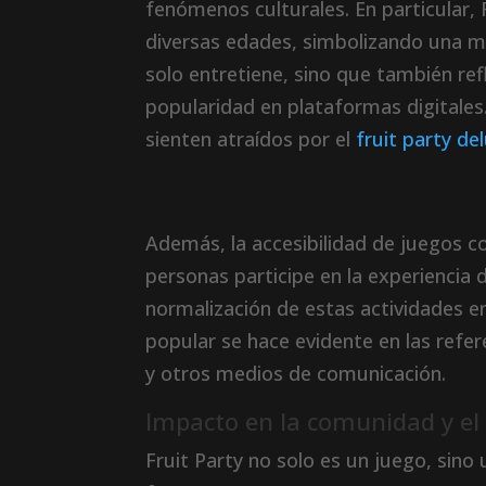
fenómenos culturales. En particular,
diversas edades, simbolizando una me
solo entretiene, sino que también ref
popularidad en plataformas digitales
sienten atraídos por el
fruit party de
Además, la accesibilidad de juegos 
personas participe en la experiencia 
normalización de estas actividades en 
popular se hace evidente en las refer
y otros medios de comunicación.
Impacto en la comunidad y el
Fruit Party no solo es un juego, sino