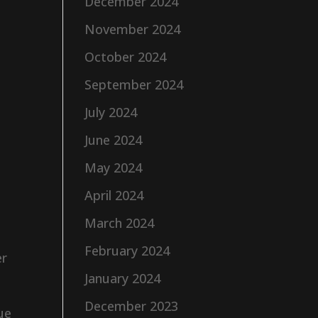
December 2024
November 2024
October 2024
September 2024
July 2024
June 2024
May 2024
April 2024
March 2024
February 2024
er
January 2024
December 2023
ue