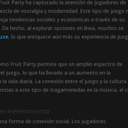
 Fruit Party ha capturado la atención de jugadores de
zcla de nostalgia y modernidad. Este tipo de juego 
leja tendencias sociales y económicas a través de su
. De hecho, al explorar opciones en línea, muchos se
luxe
, lo que enriquece aún más su experiencia de jueg
como Fruit Party permite que un amplio espectro de
del juego, lo que ha llevado a un aumento en la
la vida diaria. La conexión entre el juego y la cultura
encias a este tipo de tragamonedas en la música, el c
 entretenimiento
 una forma de conexión social. Los jugadores