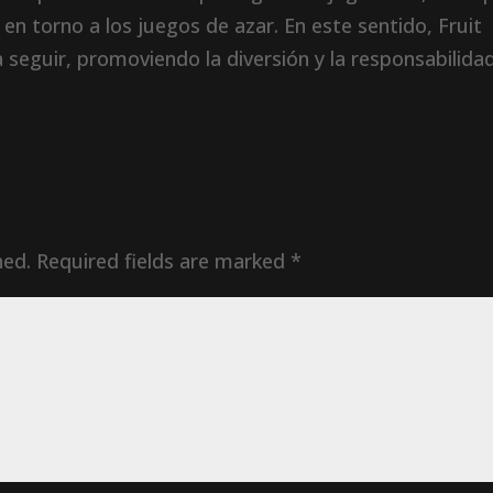
en torno a los juegos de azar. En este sentido, Fruit
seguir, promoviendo la diversión y la responsabilidad
hed.
Required fields are marked
*