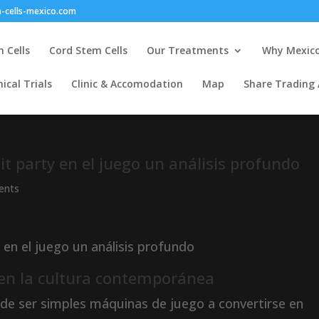
-cells-mexico.com
 Cells
Cord Stem Cells
Our Treatments
Why Mexic
nical Trials
Clinic & Accomodation
Map
Share Trading
it party en el juego un análisis profundo
ents
y en el juego un análisis profundo
en la cultura contemporánea
e ser simples máquinas de juego a convertirse en