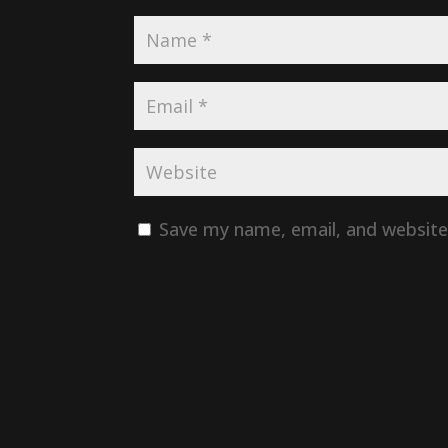
Save my name, email, and website 