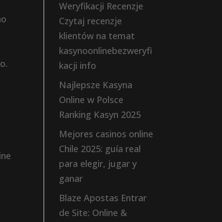
Weryfikacji Recenzje
no
Czytaj recenzje
klientów na temat
kasynoonlinebezweryfi
o.
kacji info
Najlepsze Kasyna
Online w Polsce
Ranking Kasyn 2025
Mejores casinos online
Chile 2025: guía real
ine
para elegir, jugar y
ganar
Blaze Apostas Entrar
de Site: Online &