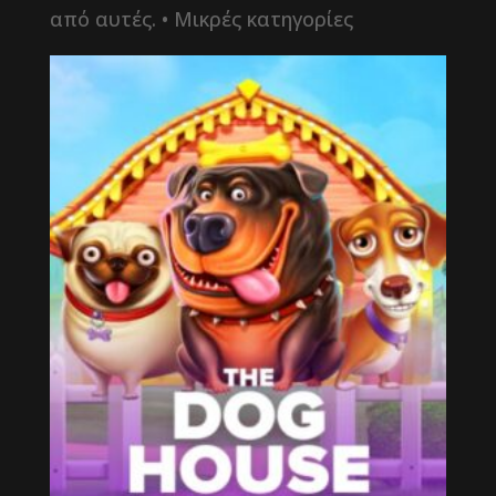
από αυτές. • Μικρές κατηγορίες