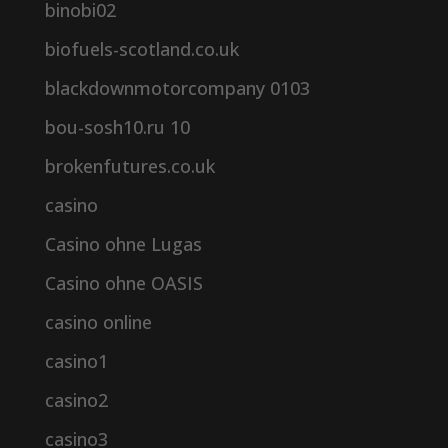
binobi02
biofuels-scotland.co.uk
blackdownmotorcompany 0103
bou-sosh10.ru 10
brokenfutures.co.uk
casino
Casino ohne Lugas
Casino ohne OASIS
casino online
casino1
casino2
casino3