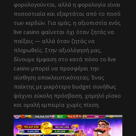
φορολογούνται, αλλά η φορολογία είναι
ποσοστιαία και εξαρτάται από το ποσό
των κερδών. Για εμάς, η αξιοπιστία ενός
live casino φαίνεται όχι όταν ζητάς να
παίξεις — αλλά όταν ζητάς να
πληρωθείς. Στην αξιολόγησή μας,
δίνουμε έμφαση στο κατά πόσο το live
casino μπορεί να προσφέρει την
αίσθηση αποκλειστικότητας. Ένας
παίκτης με μικρότερο budget συνήθως
ψάχνει εύκολη πρόσβαση, χαμηλό ρίσκο
και ομαλή εμπειρία χωρίς πίεση.