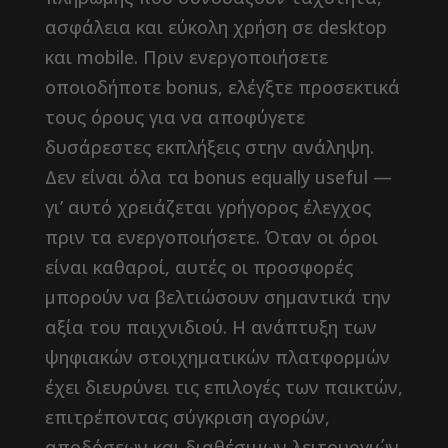
ασφάλεια και εύκολη χρήση σε desktop
και mobile. Πριν ενεργοποιήσετε
οποιοδήποτε bonus, ελέγξτε προσεκτικά
τους όρους για να αποφύγετε
δυσάρεστες εκπλήξεις στην ανάληψη.
Δεν είναι όλα τα bonus equally useful —
γι’ αυτό χρειάζεται γρήγορος έλεγχος
πριν τα ενεργοποιήσετε. Όταν οι όροι
είναι καθαροί, αυτές οι προσφορές
μπορούν να βελτιώσουν σημαντικά την
αξία του παιχνιδιού. Η ανάπτυξη των
ψηφιακών στοιχηματικών πλατφορμών
έχει διευρύνει τις επιλογές των παικτών,
επιτρέποντας σύγκριση αγορών,
αποδόσεων και διαθέσιμων λειτουργιών