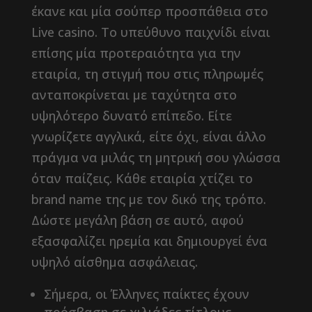
έκανε και μία σούπερ προσπάθεια στο
Live casino. Το υπεύθυνο παιχνίδι είναι
επίσης μία προτεραιότητα για την
εταιρία, τη στιγμή που στις πληρωμές
ανταποκρίνεται με ταχύτητα στο
υψηλότερο δυνατό επίπεδο. Είτε
γνωρίζετε αγγλικά, είτε όχι, είναι άλλο
πράγμα να μιλάς τη μητρική σου γλώσσα
όταν παίζεις. Κάθε εταιρία χτίζει το
brand name της με τον δικό της τρόπο.
Δώστε μεγάλη βάση σε αυτό, αφού
εξασφαλίζει ηρεμία και δημιουργεί ένα
υψηλό αίσθημα ασφάλειας.
Σήμερα, οι Έλληνες παίκτες έχουν