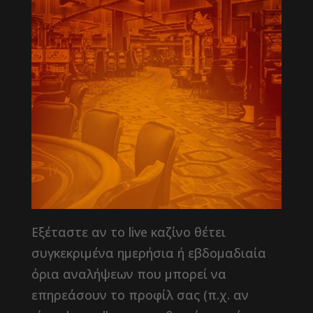
Εξέταστε αν το live καζίνο θέτει
συγκεκριμένα ημερήσια ή εβδομαδιαία
όρια αναλήψεων που μπορεί να
επηρεάσουν το προφίλ σας (π.χ. αν