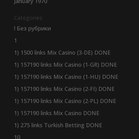
January 1970
Categories
! Без рубрики
1
1) 1500 links Mix Casino (3-DE) DONE
1) 157190 links Mix Casino (1-GR) DONE
1) 157190 links Mix Casino (1-HU) DONE
1) 157190 links Mix Casino (2-FI) DONE
1) 157190 links Mix Casino (2-PL) DONE
1) 157190 links Mix Casino DONE
1) 275 links Turkish Betting DONE
10