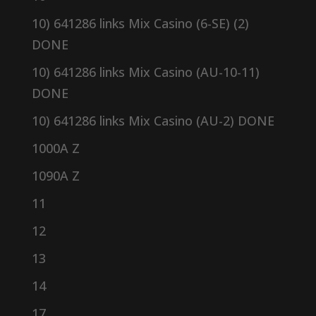
10) 641286 links Mix Casino (6-SE) (2)
DONE
10) 641286 links Mix Casino (AU-10-11)
DONE
10) 641286 links Mix Casino (AU-2) DONE
1000A Z
1090A Z
11
12
13
14
17