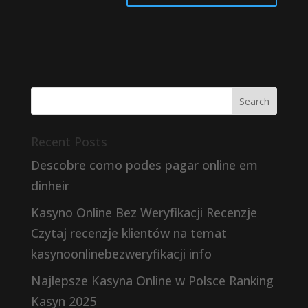
Recent Posts
Descobre como podes pagar online em
dinheir
Kasyno Online Bez Weryfikacji Recenzje
Czytaj recenzje klientów na temat
kasynoonlinebezweryfikacji info
Najlepsze Kasyna Online w Polsce Ranking
Kasyn 2025