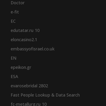
Doctor
e-fit
EC
edutatar.ru 10
eloncasino2.1
embassyofisrael.co.uk
EN
epeikon.gr
ESA
evarosebridal 2802
Fast People Lookup & Data Search
fc-metallurg.ru 10