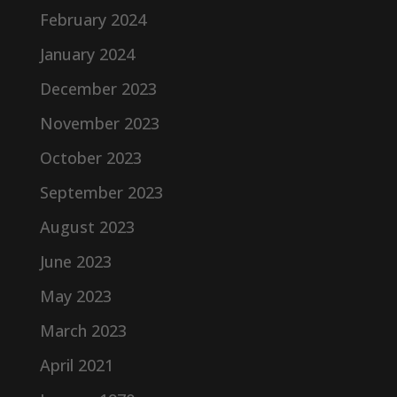
February 2024
January 2024
December 2023
November 2023
October 2023
September 2023
August 2023
June 2023
May 2023
March 2023
April 2021