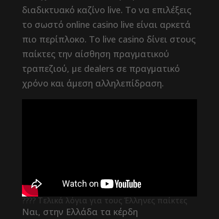
διαδικτυακό καζίνο live. Το να επιλέξεις
το σωστό online casino live είναι αρκετά
πιο περίπλοκο. Το live casino δίνει στους
παίκτες την αίσθηση πραγματικού
τραπεζιού, με dealers σε πραγματικό
χρόνο και άμεση αλληλεπίδραση.
???? Τελικά λόγια για τους Έλληνες παίκτες
Ναι, στην Ελλάδα τα κέρδη