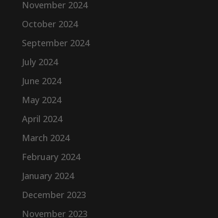
November 2024
October 2024
September 2024
July 2024
June 2024
May 2024
April 2024
March 2024
February 2024
January 2024
December 2023
November 2023