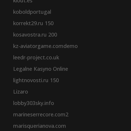
klout.es
koboldportugal
korrekt29.ru 150
kosavostra.ru 200
kz-aviatorgame.comdemo
leedr-project.co.uk
Legalne Kasyno Online
lightnovosti.ru 150
Lizaro
lobby303sky.info
marineserrecore.com2
marisquerianova.com