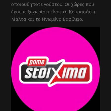
οποιουδήποτε γούστου. Οι χώρες που
έχουμε ξεχωρίσει είναι το Κουρασάο, η
Μάλτα και το Ηνωμένο Βασίλειο.