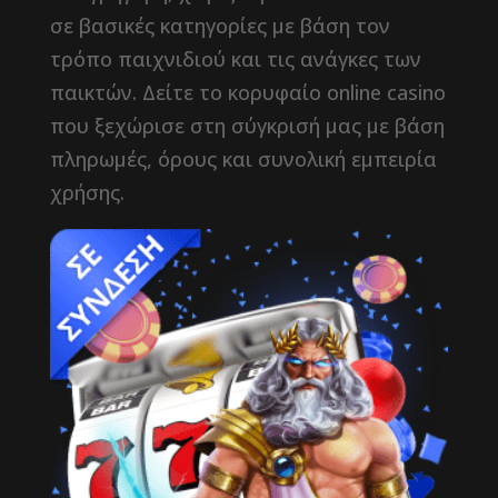
σε βασικές κατηγορίες με βάση τον
τρόπο παιχνιδιού και τις ανάγκες των
παικτών. Δείτε το κορυφαίο online casino
που ξεχώρισε στη σύγκρισή μας με βάση
πληρωμές, όρους και συνολική εμπειρία
χρήσης.