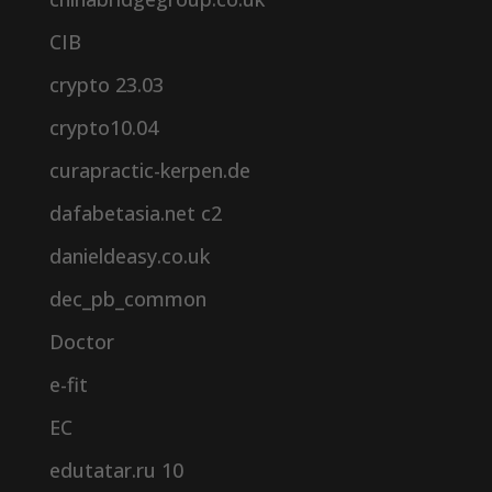
CIB
crypto 23.03
crypto10.04
curapractic-kerpen.de
dafabetasia.net c2
danieldeasy.co.uk
dec_pb_common
Doctor
e-fit
EC
edutatar.ru 10