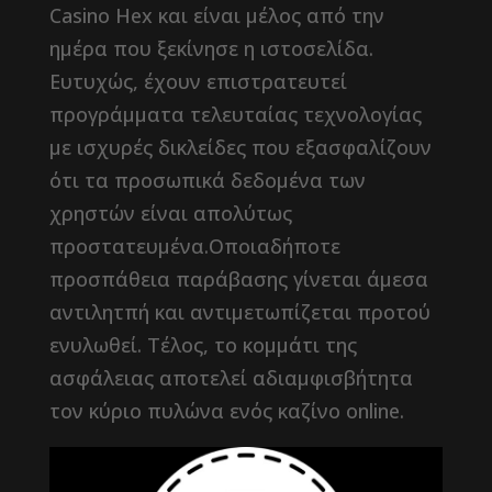
Сasino Hex και είναι μέλος από την
ημέρα που ξεκίνησε η ιστοσελίδα.
Ευτυχώς, έχουν επιστρατευτεί
προγράμματα τελευταίας τεχνολογίας
με ισχυρές δικλείδες που εξασφαλίζουν
ότι τα προσωπικά δεδομένα των
χρηστών είναι απολύτως
προστατευμένα.Οποιαδήποτε
προσπάθεια παράβασης γίνεται άμεσα
αντιλητπή και αντιμετωπίζεται προτού
ενυλωθεί. Τέλος, το κομμάτι της
ασφάλειας αποτελεί αδιαμφισβήτητα
τον κύριο πυλώνα ενός καζίνο online.