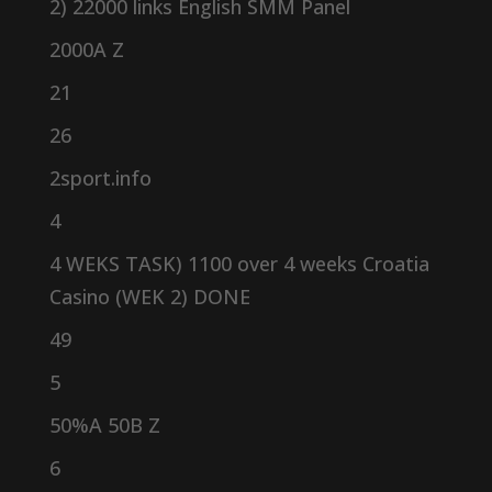
2) 22000 links English SMM Panel
2000A Z
21
26
2sport.info
4
4 WEKS TASK) 1100 over 4 weeks Croatia
Casino (WEK 2) DONE
49
5
50%A 50B Z
6