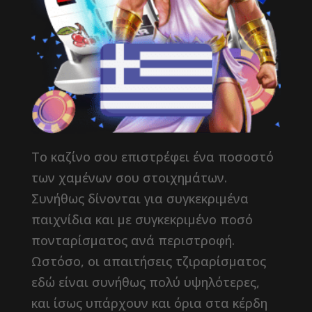
Το καζίνο σου επιστρέφει ένα ποσοστό
των χαμένων σου στοιχημάτων.
Συνήθως δίνονται για συγκεκριμένα
παιχνίδια και με συγκεκριμένο ποσό
πονταρίσματος ανά περιστροφή.
Ωστόσο, οι απαιτήσεις τζιραρίσματος
εδώ είναι συνήθως πολύ υψηλότερες,
και ίσως υπάρχουν και όρια στα κέρδη