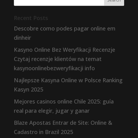
Recent Posts
Descobre como podes pagar online em
dinheir
Kasyno Online Bez Weryfikacji Recenzje
Czytaj recenzje klientów na temat
kasynoonlinebezweryfikacji info
Najlepsze Kasyna Online w Polsce Ranking
Kasyn 2025
Mejores casinos online Chile 2025: guía
real para elegir, jugar y ganar
Blaze Apostas Entrar de Site: Online &
Cadastro in Brazil 2025