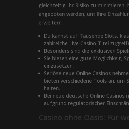
gleichzeitig Ihr Risiko zu minimieren.
angeboten werden, um Ihre Einzahlun
erweitern.
Du kannst auf Tausende Slots, klas
zahlreiche Live-Casino-Titel zugreif
Besonders sind die exklusiven Spi
Sie bieten eine gute Möglichkeit, 
einzusetzen.
Seriöse neue Online Casinos nehme
bieten verschiedene Tools an, um Sp
halten.
Bei neue deutsche Online Casinos m
aufgrund regulatorischer Einschrä
Casino ohne Oasis: Für w