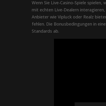
Wenn Sie Live-Casino-Spiele spielen, w
mit echten Live-Dealern interagieren, 
Anbieter wie Vipluck oder Realz biete
fehlen. Die Bonusbedingungen in ein
Standards ab.