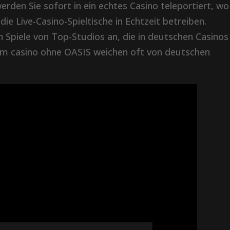
erden Sie sofort in ein echtes Casino teleportiert, wo
die Live-Casino-Spieltische in Echtzeit betreiben.
n Spiele von Top-Studios an, die in deutschen Casinos
em casino ohne OASIS weichen oft von deutschen