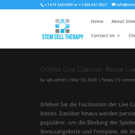
+1 619 344 0565 or +1 866 641 0821
info@stem
Home
About Stem
Contact Us
Cli
Online Live Casinos- Beste L
by
spk-admin
|
Mar 18, 2026
|
News
|
0 comm
Erleben Sie die Faszination der Live Ca
bieten. Darüber hinaus werden perso
populärer, um die Bindung der Spieler
Bonusangebote und Freispiele, die Ih