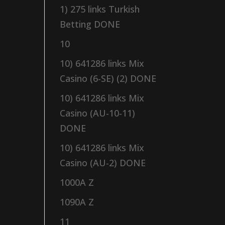
1) 275 links Turkish
Betting DONE
10
10) 641286 links Mix
Casino (6-SE) (2) DONE
10) 641286 links Mix
Casino (AU-10-11)
DONE
10) 641286 links Mix
Casino (AU-2) DONE
1000A Z
1090A Z
11