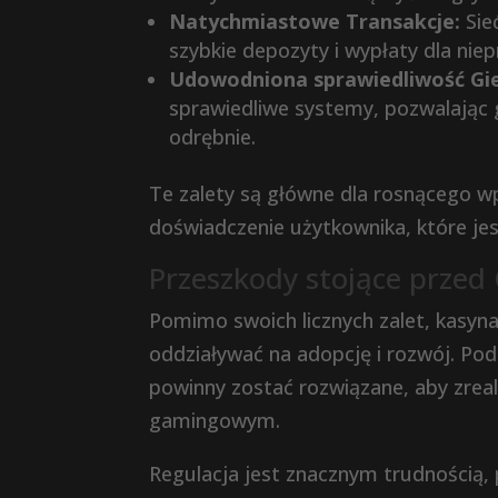
Natychmiastowe Transakcje:
Sie
szybkie depozyty i wypłaty dla n
Udowodniona sprawiedliwość Gie
sprawiedliwe systemy, pozwalając 
odrębnie.
Te zalety są główne dla rosnącego 
doświadczenie użytkownika, które jes
Przeszkody stojące prze
Pomimo swoich licznych zalet, kasyn
oddziaływać na adopcję i rozwój. Po
powinny zostać rozwiązane, aby zre
gamingowym.
Regulacja jest znacznym trudnością,