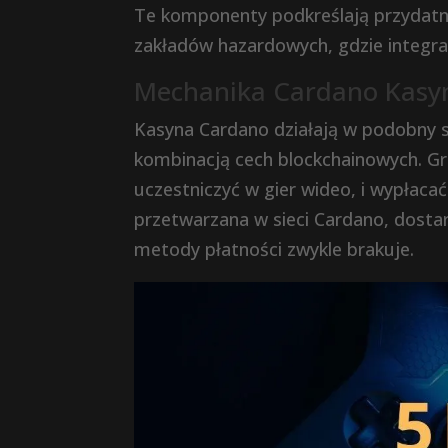
Te komponenty podkreślają przydat
zakładów hazardowych, gdzie integral
Mechanika Cardano Kasy
Kasyna Cardano działają w podobny 
kombinacją cech blockchainowych. G
uczestniczyć w gier wideo, i wypłaca
przetwarzana w sieci Cardano, dosta
metody płatności zwykle brakuje.