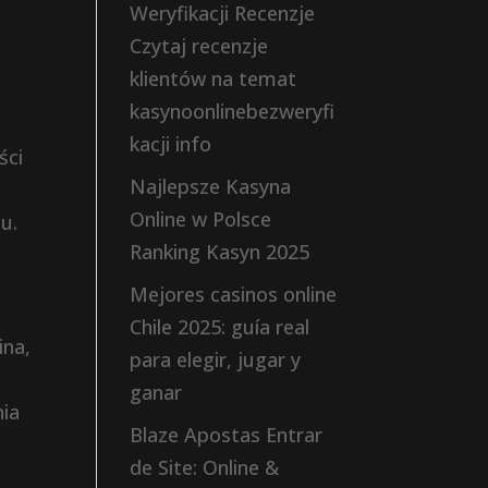
Weryfikacji Recenzje
Czytaj recenzje
klientów na temat
kasynoonlinebezweryfi
kacji info
ści
Najlepsze Kasyna
Online w Polsce
u.
Ranking Kasyn 2025
Mejores casinos online
Chile 2025: guía real
ina,
para elegir, jugar y
ganar
nia
Blaze Apostas Entrar
de Site: Online &