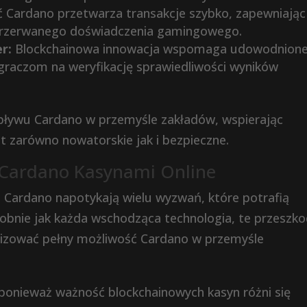
ć Cardano przetwarza transakcje szybko, zapewniając
ieprzerwanego doświadczenia gamingowego.
r:
Blockchainowa innowacja wspomaga udowodnion
graczom na weryfikację sprawiedliwości wyników
wpływu Cardano w przemyśle zakładów, wspierając
t zarówno nowatorskie jak i bezpieczne.
d Cardano Kasynami Online
a Cardano napotykają wielu wyzwań, które potrafią
dobnie jak każda wschodząca technologia, te przeszk
alizować pełny możliwość Cardano w przemyśle
 ponieważ ważność blockchainowych kasyn różni się