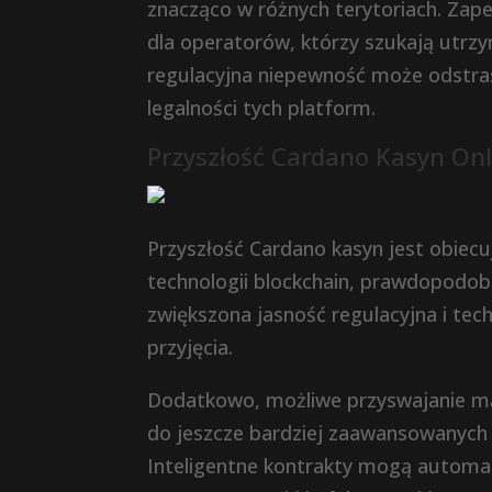
znacząco w różnych terytoriach. Zap
dla operatorów, którzy szukają utrzy
regulacyjna niepewność może odstras
legalności tych platform.
Przyszłość Cardano Kasyn Onl
Przyszłość Cardano kasyn jest obiec
technologii blockchain, prawdopodobn
zwiększona jasność regulacyjna i te
przyjęcia.
Dodatkowo, możliwe przyswajanie m
do jeszcze bardziej zaawansowanych
Inteligentne kontrakty mogą automa