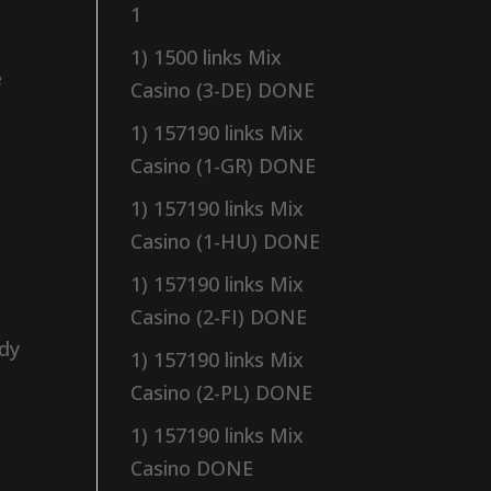
1
1) 1500 links Mix
e
Casino (3-DE) DONE
1) 157190 links Mix
Casino (1-GR) DONE
1) 157190 links Mix
Casino (1-HU) DONE
1) 157190 links Mix
Casino (2-FI) DONE
ody
1) 157190 links Mix
Casino (2-PL) DONE
1) 157190 links Mix
Casino DONE