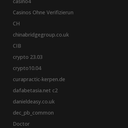
casino4
Casinos Ohne Verifizierun
CH
chinabridgegroup.co.uk
CIB
crypto 23.03
crypto10.04
curapractic-kerpen.de
dafabetasia.net c2
danieldeasy.co.uk
dec_pb_common
Doctor