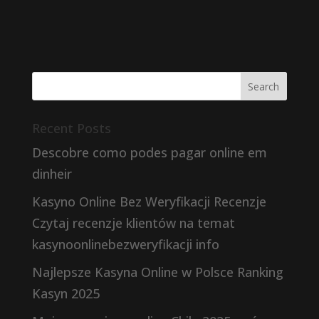
Recent Posts
Descobre como podes pagar online em
dinheir
Kasyno Online Bez Weryfikacji Recenzje
Czytaj recenzje klientów na temat
kasynoonlinebezweryfikacji info
Najlepsze Kasyna Online w Polsce Ranking
Kasyn 2025