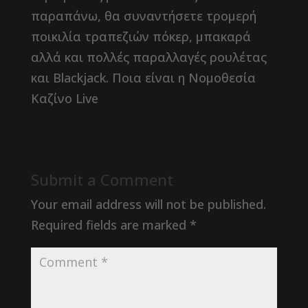
παραπάνω, θα συναντήσετε τρομερή
ποικιλία τραπεζιών πόκερ, μπακαρά
αλλά και πολλές παραλλαγές ρουλέτας
και Blackjack. Ποια είναι η Νομοθεσία
Kαζίνο Live
Submit a Comment
Your email address will not be published.
Required fields are marked
*