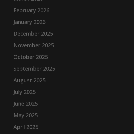
February 2026
January 2026
December 2025
November 2025
October 2025
September 2025
August 2025
July 2025
June 2025
May 2025
April 2025