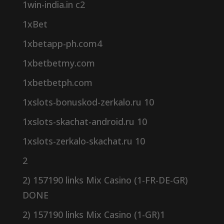
1win-india.in c2
1xBet
1xbetapp-ph.com4
1xbetbetmy.com
1xbetbetph.com
1xslots-bonuskod-zerkalo.ru 10
1xslots-skachat-android.ru 10
1xslots-zerkalo-skachat.ru 10
2
2) 157190 links Mix Casino (1-FR-DE-GR)
DONE
2) 157190 links Mix Casino (1-GR)1