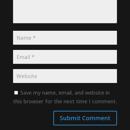
Save my name, email, and website in
this browser for the next time I comment.