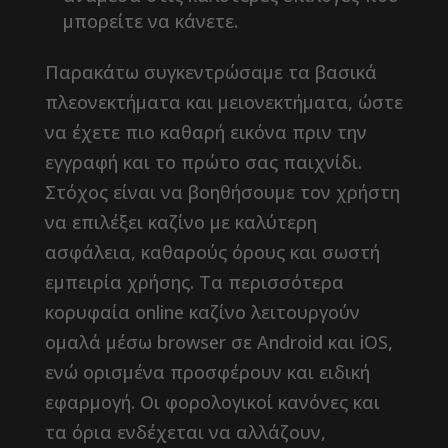
μπορείτε να κάνετε.
Παρακάτω συγκεντρώσαμε τα βασικά
πλεονεκτήματα και μειονεκτήματα, ώστε
να έχετε πιο καθαρή εικόνα πριν την
εγγραφή και το πρώτο σας παιχνίδι.
Στόχος είναι να βοηθήσουμε τον χρήστη
να επιλέξει καζίνο με καλύτερη
ασφάλεια, καθαρούς όρους και σωστή
εμπειρία χρήσης. Τα περισσότερα
κορυφαία online καζίνο λειτουργούν
ομαλά μέσω browser σε Android και iOS,
ενώ ορισμένα προσφέρουν και ειδική
εφαρμογή. Οι φορολογικοί κανόνες και
τα όρια ενδέχεται να αλλάζουν,