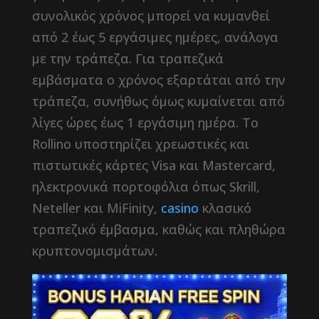
συνολικός χρόνος μπορεί να κυμανθεί
από 2 έως 5 εργάσιμες ημέρες, ανάλογα
με την τράπεζα. Για τραπεζικά
εμβάσματα ο χρόνος εξαρτάται από την
τράπεζα, συνήθως όμως κυμαίνεται από
λίγες ώρες έως 1 εργάσιμη ημέρα. Το
Rollino υποστηρίζει χρεωστικές και
πιστωτικές κάρτες Visa και Mastercard,
ηλεκτρονικά πορτοφόλια όπως Skrill,
Neteller και MiFinity,
casino
κλασικό
τραπεζικό έμβασμα, καθώς και πληθώρα
κρυπτονομισμάτων.