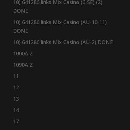
10) 641286 links Mix Casino (6-SE) (2)
DONE
10) 641286 links Mix Casino (AU-10-11)
DONE
10) 641286 links Mix Casino (AU-2) DONE
1000A Z
1090A Z
11
12
13
14
17