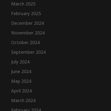
March 2025
February 2025
December 2024
November 2024
October 2024
September 2024
July 2024
June 2024
May 2024
April 2024
March 2024
February 2024