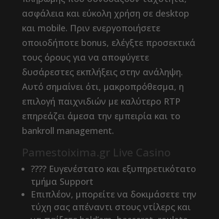
ασφάλεια και εύκολη χρήση σε desktop
και mobile. Πριν ενεργοποιήσετε
οποιοδήποτε bonus, ελέγξτε προσεκτικά
τους όρους για να αποφύγετε
δυσάρεστες εκπλήξεις στην ανάληψη.
Αυτό σημαίνει ότι, μακροπρόθεσμα, η
επιλογή παιχνιδιών με καλύτερο RTP
επηρεάζει άμεσα την εμπειρία και το
bankroll management.
Pamestoixima.gr Live Casino
???? Ευγενέστατο και εξυπηρετικότατο
τμήμα Support
Επιπλέον, μπορείτε να δοκιμάσετε την
τύχη σας απέναντι στους ντίλερς και