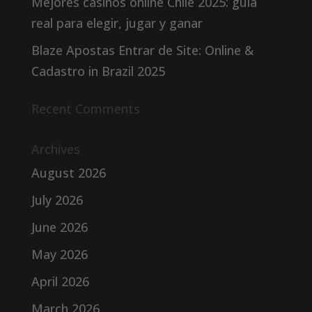
Mejores casinos online Chile 2025: guía
real para elegir, jugar y ganar
Blaze Apostas Entrar de Site: Online &
Cadastro in Brazil 2025
Recent Comments
Archives
August 2026
July 2026
June 2026
May 2026
April 2026
March 2026