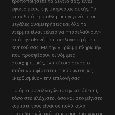
τροποποιήσετε το δελτίο σας, είναι
εφικτό μέσω της υπηρεσίας αυτής. Τα
σπουδαιότερα αθλητικά γεγονότα, οι
μεγάλες αναμετρήσεις και όλα τα
ντέρμπι είναι τέλειο να «παρελαύνουν»
από την οθονή του υπολογιστή ή του
κινητού σας. Με την «Πρώιμη πληρωμή»
που προσφέρουν οι νόμιμες
στοιχηματικές, ένα τέτοιο σενάριο
παύει να υφίσταται, τικάρωντας ως
«κερδισμένο» την επιλογή σας.
Τα όρια συναλλαγών (στην κατάθεση),
τόσο στο ελάχιστο, όσο και στο μέγιστο
κομμάτι τους είναι σε πολύ καλό
επίπεδο, ενώ από πίσω τους βρίσκονται