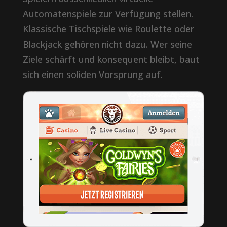
Automatenspiele zur Verfügung stellen.
Klassische Tischspiele wie Roulette oder
Blackjack gehören nicht dazu. Wer seine
Ziele schärft und konsequent bleibt, baut
sich einen soliden Vorsprung auf.