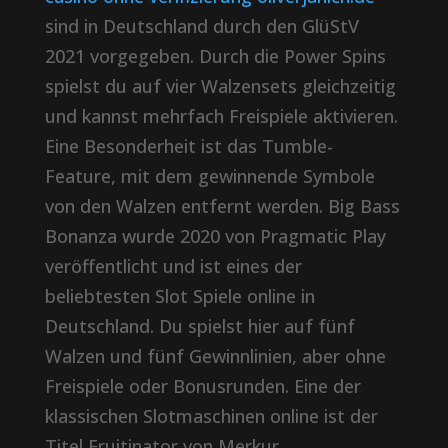
sind in Deutschland durch den GlüStV
2021 vorgegeben. Durch die Power Spins
spielst du auf vier Walzensets gleichzeitig
und kannst mehrfach Freispiele aktivieren.
Eine Besonderheit ist das Tumble-
Feature, mit dem gewinnende Symbole
von den Walzen entfernt werden. Big Bass
Bonanza wurde 2020 von Pragmatic Play
veröffentlicht und ist eines der
beliebtesten Slot Spiele online in
Deutschland. Du spielst hier auf fünf
Walzen und fünf Gewinnlinien, aber ohne
Freispiele oder Bonusrunden. Eine der
klassischen Slotmaschinen online ist der
Titel Fruitinator von Merkur.