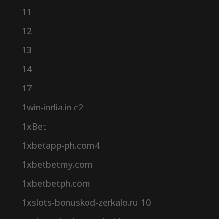
11
12
13
14
17
1win-india.in c2
1xBet
1xbetapp-ph.com4
1xbetbetmy.com
1xbetbetph.com
1xslots-bonuskod-zerkalo.ru 10