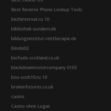
Best Reverse Phone Lookup Tools
bezhinternat.ru 10
bibliothek-sundern.de
bildungsinstitut-reittherapie.de
binobi02
biofuels-scotland.co.uk
blackdownmotorcompany 0103
bou-sosh10.ru 10
brokenfutures.co.uk
casino
Casino ohne Lugas