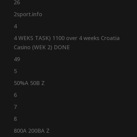
26
2sport.info
4
4 WEKS TASK) 1100 over 4 weeks Croatia
Casino (WEK 2) DONE
49
5
50%A 50B Z
6
7
8
800A 200BA Z