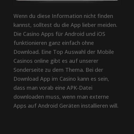
Wenn du diese Information nicht finden
kannst, solltest du die App lieber meiden.
Die Casino Apps für Android und iOS
funktionieren ganz einfach ohne
Download. Eine Top Auswahl der Mobile
Casinos online gibt es auf unserer
Sonderseite zu dem Thema. Bei der
Download App im Casino kann es sein,
dass man vorab eine APK-Datei
downloaden muss, wenn man externe
Apps auf Android Geräten installieren will.