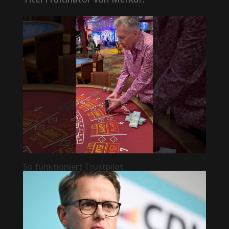
So funktioniert Trustpilot