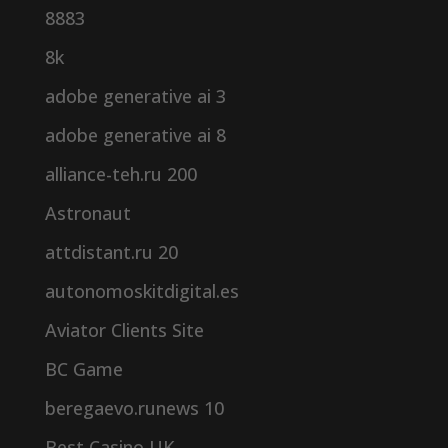
8883
8k
adobe generative ai 3
adobe generative ai 8
alliance-teh.ru 200
Astronaut
attdistant.ru 20
autonomoskitdigital.es
Aviator Clients Site
BC Game
beregaevo.runews 10
Best Casino UK