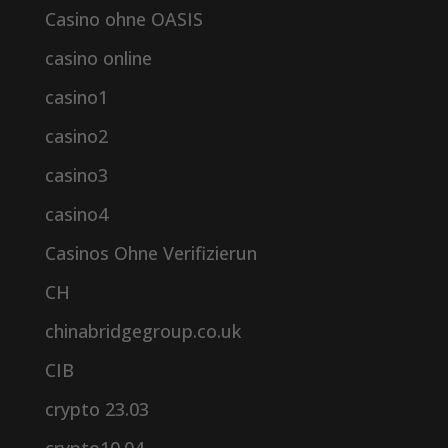
Casino ohne OASIS
casino online
casino1
casino2
casino3
casino4
Casinos Ohne Verifizierun
CH
chinabridgegroup.co.uk
CIB
crypto 23.03
crypto10.04