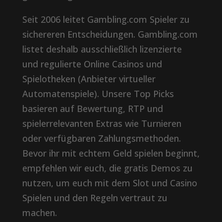
Seit 2006 leitet Gambling.com Spieler zu
sichereren Entscheidungen. Gambling.com
listet deshalb ausschließlich lizenzierte
und regulierte Online Casinos und
Spielotheken (Anbieter virtueller
Automatenspiele). Unsere Top Picks
basieren auf Bewertung, RTP und
spielerrelevanten Extras wie Turnieren
oder verfügbaren Zahlungsmethoden.
Bevor ihr mit echtem Geld spielen beginnt,
empfehlen wir euch, die gratis Demos zu
nutzen, um euch mit dem Slot und Casino
Spielen und den Regeln vertraut zu
machen.