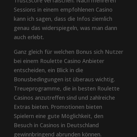
TrustScore verfälschen. Nach mehreren
Sessions in einem empfohlenen Casino
kann ich sagen, dass die Infos ziemlich
genau das widerspiegeln, was man dann
auch erlebt.
Ganz gleich für welchen Bonus sich Nutzer
bei einem Roulette Casino Anbieter
entscheiden, ein Blick in die
Bonusbedingungen ist überaus wichtig.
Treueprogramme, die in besten Roulette
Casinos anzutreffen sind und zahlreiche
Extras bieten. Promotionen bieten
Spielern eine gute Möglichkeit, den
Besuch in Casinos in Deutschland
gewinnbringend abrunden können.