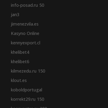
info-posad.ru 50
jan3
jimenezvila.es
Kasyno Online
kennyexport.cl
khelibet4
khelibet6
kilmezedu.ru 150
klout.es
koboldportugal
korrekt29.ru 150