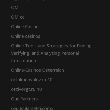
OM
OM cc
Online Casino
Online casinos
Online Tools and Strategies for Finding,
Verifying, and Analyzing Personal
Information
Online-Casinos Österreich
ortokonovalov.ru 10
otzivorgt.ru 10
Our Partners
oyuncularsehri.com2