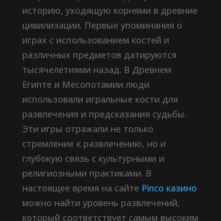
историю, уходящую корнями в древние
цивилизации. Первые упоминания о
играх с использованием костей и
различных предметов датируются
тысячелетиями назад. В Древнем
Египте и Месопотамии люди
использовали игральные кости для
развлечения и предсказания судьбы.
Эти игры отражали не только
стремление к развлечению, но и
глубокую связь с культурными и
религиозными практиками. В
настоящее время на сайте
Pinco казино
можно найти уровень развлечений,
который соответствует самым высоким