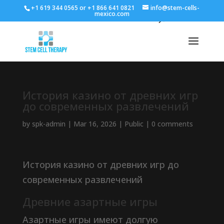
+1 619 344 0565 or +1 866 641 0821
info@stem-cells-
mexico.com
История казино от древних игр
до современных развлечений
by
spk-admin
|
Mar 16, 2026
|
Public
|
0 comments
История казино от древних игр до
современных развлечений
Древние азартные игры
Азартные игры имеют долгую