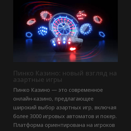
Пинко Казино: новый взгляд на
азартные игры
Пинко Казино — это современное
онлайн-казино, предлагающее
широкий выбор азартных игр, включая
более 3000 игровых автоматов и покер.
Платформа ориентирована на игроков