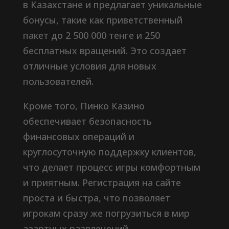
в Казахстане и предлагает уникальные
бонусы, такие как приветственный
пакет до 2 500 000 тенге и 250
бесплатных вращений. Это создает
отличные условия для новых
пользователей.
Кроме того, Пинко Казино
обеспечивает безопасность
финансовых операций и
круглосуточную поддержку клиентов,
что делает процесс игры комфортным
и приятным. Регистрация на сайте
проста и быстра, что позволяет
игрокам сразу же погрузиться в мир
азартных развлечений.