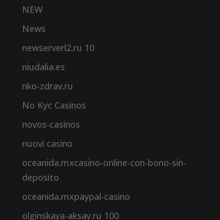
NEW
News
newserverl2.ru 10
niudalia.es
nko-zdrav.ru
No Kyc Casinos
novos-casinos
nuovi casino
oceanida.mxcasino-online-con-bono-sin-
deposito
oceanida.mxpaypal-casino
olginskaya-aksay.ru 100