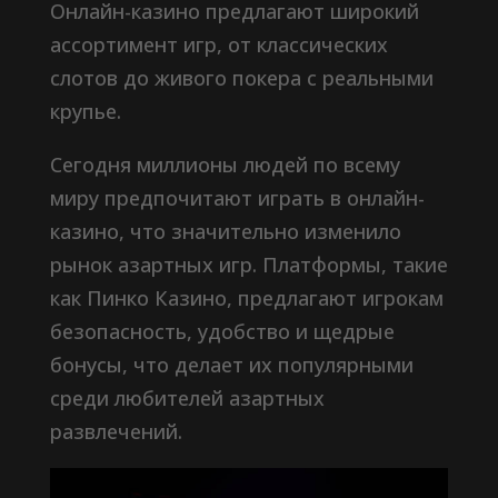
Онлайн-казино предлагают широкий
ассортимент игр, от классических
слотов до живого покера с реальными
крупье.
Сегодня миллионы людей по всему
миру предпочитают играть в онлайн-
казино, что значительно изменило
рынок азартных игр. Платформы, такие
как Пинко Казино, предлагают игрокам
безопасность, удобство и щедрые
бонусы, что делает их популярными
среди любителей азартных
развлечений.