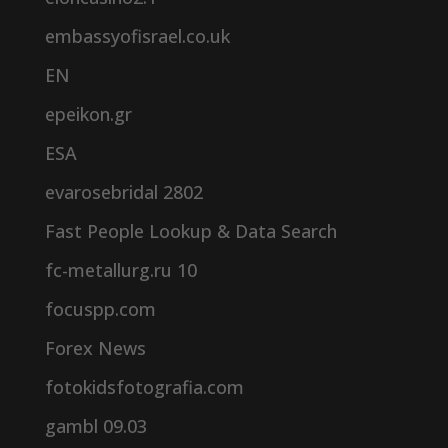
embassyofisrael.co.uk
EN
epeikon.gr
ESA
evarosebridal 2802
Fast People Lookup & Data Search
fc-metallurg.ru 10
focuspp.com
Forex News
fotokidsfotografia.com
gambl 09.03