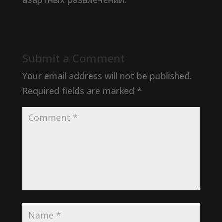
Submit a Comment
Your email address will not be published.
Required fields are marked
*