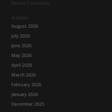
Recent Comments
Archives
August 2026
July 2026
June 2026
May 2026
April 2026
March 2026
February 2026
January 2026
December 2025