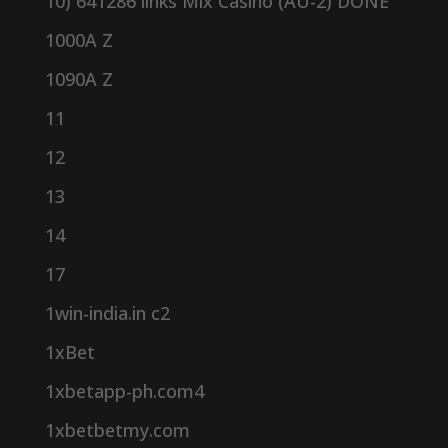
10) 641286 links Mix Casino (AU-2) DONE
1000A Z
1090A Z
11
12
13
14
17
1win-india.in c2
1xBet
1xbetapp-ph.com4
1xbetbetmy.com