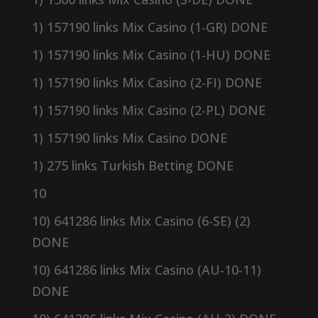
1) 157190 links Mix Casino (1-GR) DONE
1) 157190 links Mix Casino (1-HU) DONE
1) 157190 links Mix Casino (2-FI) DONE
1) 157190 links Mix Casino (2-PL) DONE
1) 157190 links Mix Casino DONE
1) 275 links Turkish Betting DONE
10
10) 641286 links Mix Casino (6-SE) (2)
DONE
10) 641286 links Mix Casino (AU-10-11)
DONE