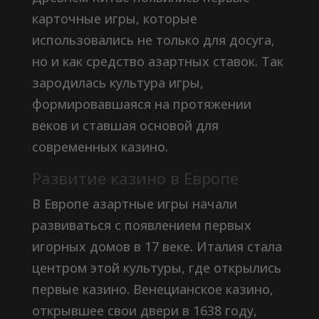
карточные игры, которые
использовались не только для досуга,
но и как средство азартных ставок. Так
зародилась культура игры,
формировавшаяся на протяжении
веков и ставшая основой для
современных казино.
Развитие казино в Европе
В Европе азартные игры начали
развиваться с появлением первых
игорных домов в 17 веке. Италия стала
центром этой культуры, где открылись
первые казино. Венецианское казино,
открывшее свои двери в 1638 году,