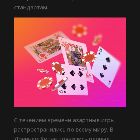
стандартам.
С течением времени азартные игры
распространились по всему миру. В
Древнем Китае появились первые