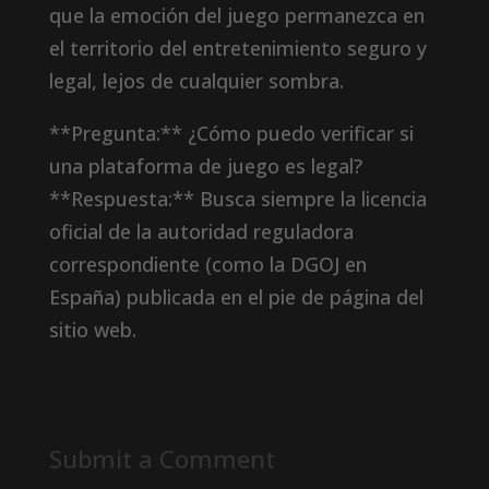
que la emoción del juego permanezca en
el territorio del entretenimiento seguro y
legal, lejos de cualquier sombra.
**Pregunta:** ¿Cómo puedo verificar si
una plataforma de juego es legal?
**Respuesta:** Busca siempre la licencia
oficial de la autoridad reguladora
correspondiente (como la DGOJ en
España) publicada en el pie de página del
sitio web.
Submit a Comment