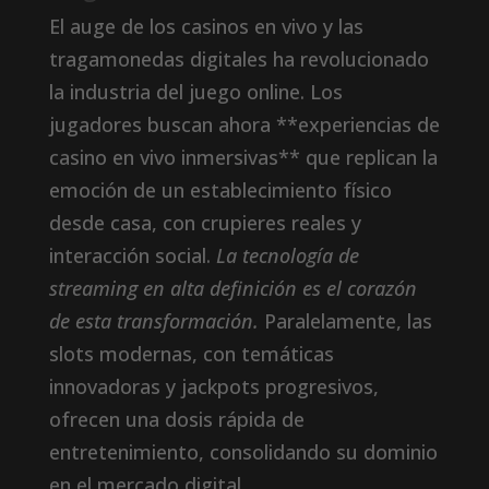
El auge de los casinos en vivo y las
tragamonedas digitales ha revolucionado
la industria del juego online. Los
jugadores buscan ahora **experiencias de
casino en vivo inmersivas** que replican la
emoción de un establecimiento físico
desde casa, con crupieres reales y
interacción social.
La tecnología de
streaming en alta definición es el corazón
de esta transformación.
Paralelamente, las
slots modernas, con temáticas
innovadoras y jackpots progresivos,
ofrecen una dosis rápida de
entretenimiento, consolidando su dominio
en el mercado digital.