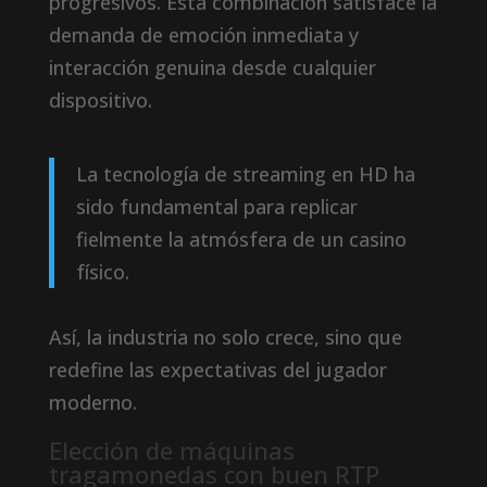
progresivos. Esta combinación satisface la
demanda de emoción inmediata y
interacción genuina desde cualquier
dispositivo.
La tecnología de streaming en HD ha
sido fundamental para replicar
fielmente la atmósfera de un casino
físico.
Así, la industria no solo crece, sino que
redefine las expectativas del jugador
moderno.
Elección de máquinas
tragamonedas con buen RTP