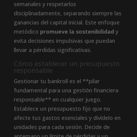
semanales y respetarlos
disciplinadamente, separando siempre las
ganancias del capital inicial. Este enfoque
metódico
promueve la sostenibilidad
y
evita decisiones impulsivas que puedan
llevar a pérdidas significativas.
Cómo establecer un presupuesto
responsable
Gestionar tu bankroll es el **pilar
fundamental para una gestión financiera
responsable** en cualquier juego.
Establece un presupuesto fijo que no
afecte tus gastos esenciales y divídelo en
unidades para cada sesión. Decide de
antemano un límite de pérdidas y un