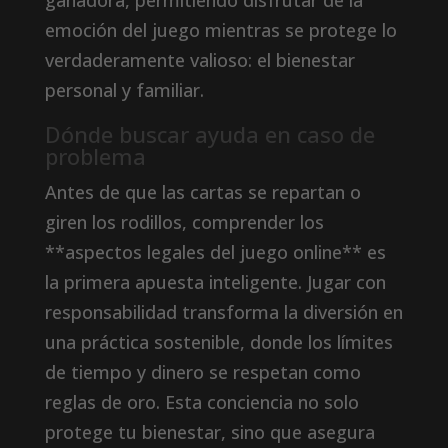
ganadora, permitiendo disfrutar de la
emoción del juego mientras se protege lo
verdaderamente valioso: el bienestar
personal y familiar.
Dónde buscar ayuda en caso de
problema
Antes de que las cartas se repartan o
giren los rodillos, comprender los
**aspectos legales del juego online** es
la primera apuesta inteligente. Jugar con
responsabilidad transforma la diversión en
una práctica sostenible, donde los límites
de tiempo y dinero se respetan como
reglas de oro. Esta conciencia no solo
protege tu bienestar, sino que asegura