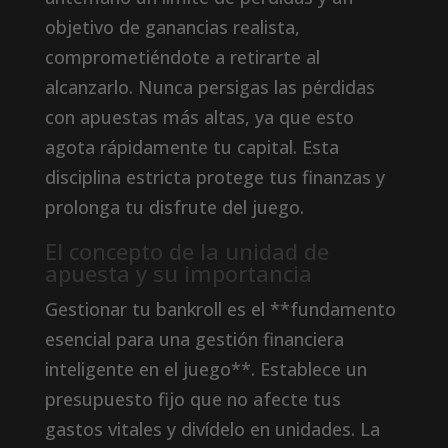
objetivo de ganancias realista,
comprometiéndote a retirarte al
alcanzarlo. Nunca persigas las pérdidas
con apuestas más altas, ya que esto
agota rápidamente tu capital. Esta
disciplina estricta protege tus finanzas y
prolonga tu disfrute del juego.
El concepto de la unidad de
apuesta y su importancia
Gestionar tu bankroll es el **fundamento
esencial para una gestión financiera
inteligente en el juego**. Establece un
presupuesto fijo que no afecte tus
gastos vitales y divídelo en unidades. La