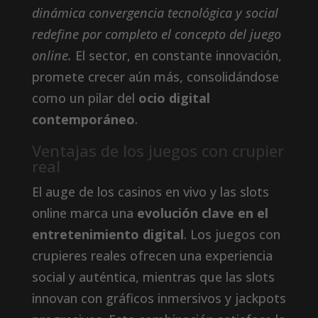
dinámica convergencia tecnológica y social
redefine por completo el concepto del juego
online.
El sector, en constante innovación,
promete crecer aún más, consolidándose
como un pilar del
ocio digital
contemporáneo
.
Ventajas de los juegos con crupier
real
El auge de los casinos en vivo y las slots
online marca una
evolución clave en el
entretenimiento digital
. Los juegos con
crupieres reales ofrecen una experiencia
social y auténtica, mientras que las slots
innovan con gráficos inmersivos y jackpots