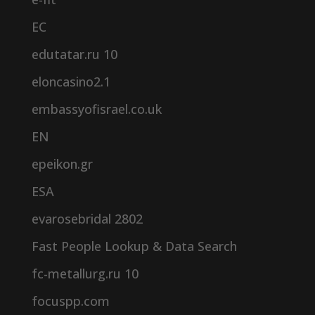
EC
edutatar.ru 10
eloncasino2.1
embassyofisrael.co.uk
EN
epeikon.gr
ESA
evarosebridal 2802
Fast People Lookup & Data Search
fc-metallurg.ru 10
focuspp.com