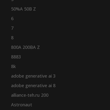
50%A 50B Z
6
7
8
800A 200BA Z
8883
8k
adobe generative ai 3
adobe generative ai 8
alliance-teh.ru 200
Astronaut