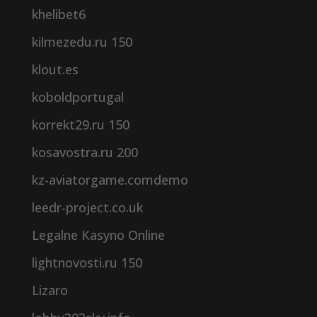
khelibet6
kilmezedu.ru 150
klout.es
koboldportugal
korrekt29.ru 150
kosavostra.ru 200
kz-aviatorgame.comdemo
leedr-project.co.uk
Legalne Kasyno Online
lightnovosti.ru 150
Lizaro