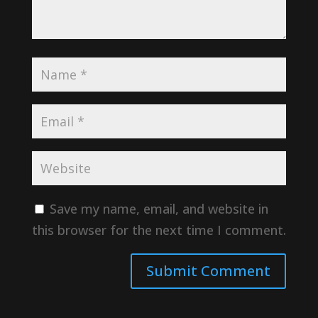
Save my name, email, and website in
this browser for the next time I comment.