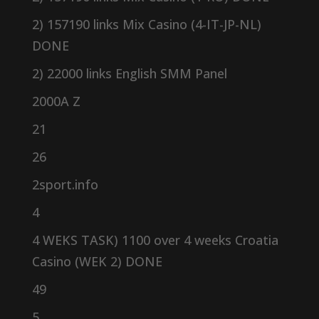
2) 157190 links Mix Casino (4-IT-JP-NL)
DONE
2) 22000 links English SMM Panel
2000A Z
21
26
2sport.info
4
4 WEKS TASK) 1100 over 4 weeks Croatia
Casino (WEK 2) DONE
49
5