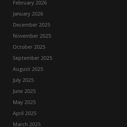
February 2026
January 2026
December 2025
November 2025
October 2025
September 2025
August 2025
July 2025
June 2025
May 2025
April 2025
March 2025