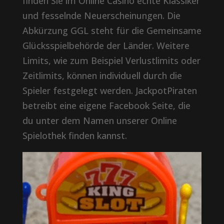
finden Sie im Online Casino echte Klassiker
und fesselnde Neuerscheinungen. Die
Abkürzung GGL steht für die Gemeinsame
Glücksspielbehörde der Länder. Weitere
Limits, wie zum Beispiel Verlustlimits oder
Zeitlimits, können individuell durch die
Spieler festgelegt werden. JackpotPiraten
betreibt eine eigene Facebook Seite, die
du unter dem Namen unserer Online
Spielothek finden kannst.