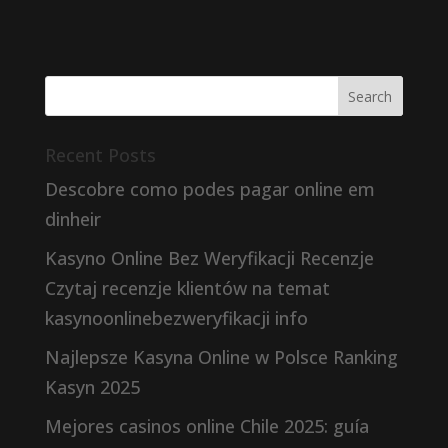
Recent Posts
Descobre como podes pagar online em
dinheir
Kasyno Online Bez Weryfikacji Recenzje
Czytaj recenzje klientów na temat
kasynoonlinebezweryfikacji info
Najlepsze Kasyna Online w Polsce Ranking
Kasyn 2025
Mejores casinos online Chile 2025: guía