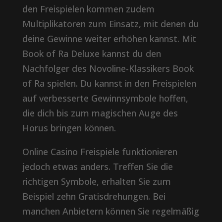
den Freispielen kommen zudem
Multiplikatoren zum Einsatz, mit denen du
deine Gewinne weiter erhöhen kannst. Mit
Book of Ra Deluxe kannst du den
Nachfolger des Novoline-Klassikers Book
of Ra spielen. Du kannst in den Freispielen
auf verbesserte Gewinnsymbole hoffen,
die dich bis zum magischen Auge des
Horus bringen können.
Online Casino Freispiele funktionieren
jedoch etwas anders. Treffen Sie die
richtigen Symbole, erhalten Sie zum
Beispiel zehn Gratisdrehungen. Bei
manchen Anbietern können Sie regelmäßig