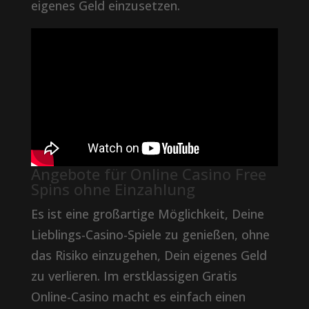
eigenes Geld einzusetzen.
Angebote für Online Casino Free
Spins ohne Einzahlung
Es ist eine großartige Möglichkeit, Deine
Lieblings-Casino-Spiele zu genießen, ohne
das Risiko einzugehen, Dein eigenes Geld
zu verlieren. Im erstklassigen Gratis
Online-Casino macht es einfach einen