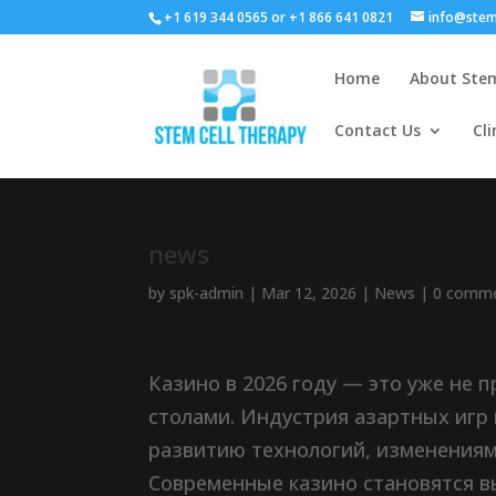
+1 619 344 0565 or +1 866 641 0821
info@stem
Home
About Stem
Contact Us
Cli
news
by
spk-admin
|
Mar 12, 2026
|
News
|
0 comm
Казино в 2026 году — это уже не 
столами. Индустрия азартных иг
развитию технологий, изменениям
Современные казино становятся 