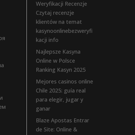
Weryfikacji Recenzje
Czytaj recenzje
klientów na temat
kasynoonlinebezweryfi
ря
kacji info
Najlepsze Kasyna
Online w Polsce
на
Ranking Kasyn 2025
Mejores casinos online
Chile 2025: guía real
и
para elegir, jugar y
ем
ganar
Blaze Apostas Entrar
de Site: Online &