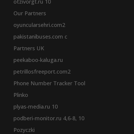
otzivorgt.ru 10
Our Partners
oyuncularsehri.com2
pakistanibuses.com c
Partners UK
peekaboo-kaluga.ru
petrillosfreeport.com2
Phone Number Tracker Tool
Plinko
plyas-media.ru 10
podberi-monitor.ru 4,6-8, 10
Pozyczki