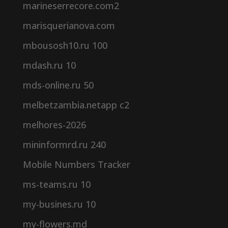
marineserrecore.com2
marisquerianova.com
mbousosh10.ru 100
mdash.ru 10
mds-online.ru 50
melbetzambia.netapp c2
melhores-2026
mininformrd.ru 240
Mobile Numbers Tracker
ms-teams.ru 10
my-busines.ru 10
my-flowers.md