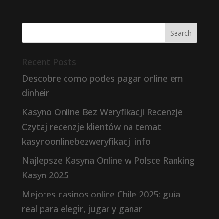
Recent Posts
Descobre como podes pagar online em
dinheir
Kasyno Online Bez Weryfikacji Recenzje
Czytaj recenzje klientów na temat
kasynoonlinebezweryfikacji info
Najlepsze Kasyna Online w Polsce Ranking
Kasyn 2025
Mejores casinos online Chile 2025: guía
real para elegir, jugar y ganar