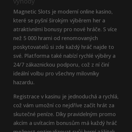
výhody
Magnetic Slots je moderní online kasino,
které se pyšní širokým výběrem her a
atraktivními bonusy pro nové hráče. S více
než 5 000 hrami od renomovaných
poskytovatelů si zde každý hráč najde to
své. Platforma také nabízí rychlé výběry a
24/7 zákaznickou podporu, což z ní činí
ideální volbu pro všechny milovníky
hazardu.
Registrace v kasinu je jednoduchá a rychlá,
což vám umožní co nejdříve začít hrát za
skutečné peníze. Díky pravidelným promo
akcím a uvítacím bonusům má každý hráč
možnost optimalizovat svůj herní zážitek