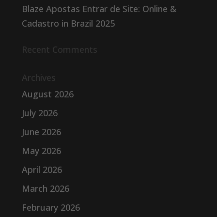
Blaze Apostas Entrar de Site: Online &
Cadastro in Brazil 2025
Recent Comments
Archives
August 2026
July 2026
June 2026
May 2026
April 2026
March 2026
February 2026