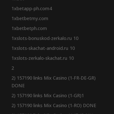
1xbetapp-ph.com4
1xbetbetmy.com
1xbetbetph.com
1xslots-bonuskod-zerkalo.ru 10
1xslots-skachat-android.ru 10
1xslots-zerkalo-skachat.ru 10
2
2) 157190 links Mix Casino (1-FR-DE-GR)
DONE
2) 157190 links Mix Casino (1-GR)1
2) 157190 links Mix Casino (1-RO) DONE