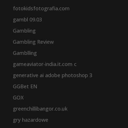
fotokidsfotografia.com
gambl 09.03
Gambling
Gambling Review
Gamblling
gameaviator-india.it.com c
generative ai adobe photoshop 3
GGBet EN
GOX
greenchillibangor.co.uk
gry hazardowe