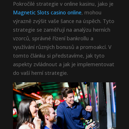
Pokročilé strategie v online kasinu, jako je
Magnetic Slots casino online
, mohou
výrazně zvýšit vaše šance na úspěch. Tyto
strategie se zaměřují na analýzu herních
vzorců, správné řízení bankrollu a
využívání různých bonusů a promoakcí. V
tomto článku si představíme, jak tyto
aspekty zvládnout a jak je implementovat
do vaší herní strategie.