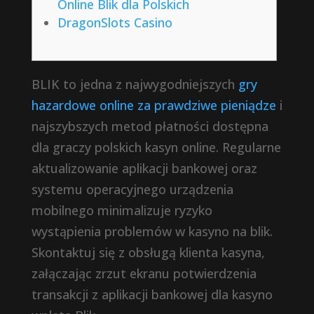
Online Blik dla Polskich
DragonSlots Casino
BLIK to jedna z najwygodniejszych
gry
hazardowe online za prawdziwe pieniądze
i
najszybszych metod płatności dostępna
dla graczy polskich kasyn online. Regularne
aktualizowanie aplikacji bankowej oraz
systemu operacyjnego urządzenia
mobilnego minimalizuje ryzyko
wystąpienia problemów w kasyno na blik.
Skontaktuj się z obsługą klienta kasyna,
załączając zrzut ekranu potwierdzenia
transakcji z aplikacji bankowej dla kasyno