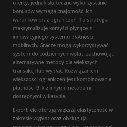
oferty, jednak skuteczne wykorzystanie
bonusów wymaga znajomości ich
warunków oraz ograniczeń. Ta strategia
maksymalizuje korzyści płynące z
innowacyjnego systemu płatności
mobilnych. Gracze mogą wykorzystywać
system do codziennych wpłat, zachowując
alternatywne metody dla większych
transakcji lub wypłat. Rozwiązaniem
większości ograniczeń jest kombinowanie
płatności Blik z innymi metodami
dostępnymi w kasynie.
E-portfele oferują większą elastyczność w
zakresie wypłat oraz obsługują
międzynarodowe transakcje, co może być