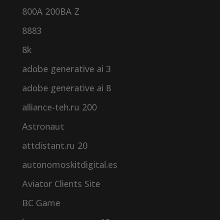
800A 200BA Z
8883
8k
adobe generative ai 3
adobe generative ai 8
alliance-teh.ru 200
Astronaut
attdistant.ru 20
autonomoskitdigital.es
Aviator Clients Site
BC Game