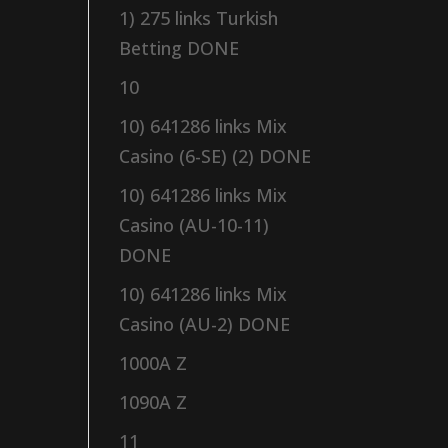
1) 275 links Turkish
Betting DONE
10
10) 641286 links Mix
Casino (6-SE) (2) DONE
10) 641286 links Mix
Casino (AU-10-11)
DONE
10) 641286 links Mix
Casino (AU-2) DONE
1000A Z
1090A Z
11