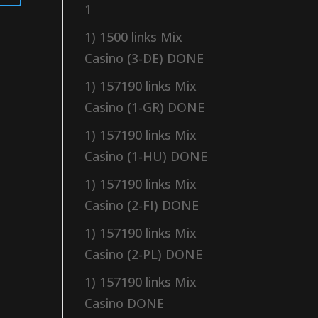
1
1) 1500 links Mix
Casino (3-DE) DONE
1) 157190 links Mix
Casino (1-GR) DONE
1) 157190 links Mix
Casino (1-HU) DONE
1) 157190 links Mix
Casino (2-FI) DONE
1) 157190 links Mix
Casino (2-PL) DONE
1) 157190 links Mix
Casino DONE