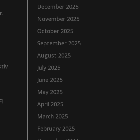
December 2025
r.
November 2025
i
October 2025
September 2025
August 2025
ktiv
July 2025
June 2025
May 2025
əq
April 2025
March 2025
February 2025