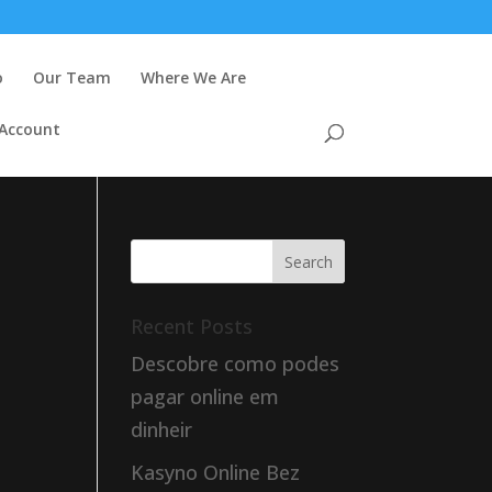
o
Our Team
Where We Are
 Account
Recent Posts
Descobre como podes
pagar online em
dinheir
Kasyno Online Bez