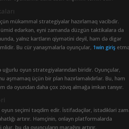
aları
ün mükəmməl strategiyalar hazırlamaq vacibdir.
ı ümid edərkən, eyni zamanda düzgün taktikalara da
unda, yalnız kartların qiymətini deyil, həm də digər
əmlidir. Bu cür yanaşmalarla oyunçular,
1win giriş
etmə
 uğurlu oyun strategiyalarından biridir. Oyunçular,
u aşmamaq üçün bir plan hazırlamalıdırlar. Bu, həm
 həm də oyundan daha çox zövq almağa imkan tanıyır.
ri
 oyun seçimi təqdim edir. İstifadəçilər, istədikləri za
ahatlığı artırır. Həmçinin, onlayn platformalarda
olur, bu da oyunçuların marağını artırır.