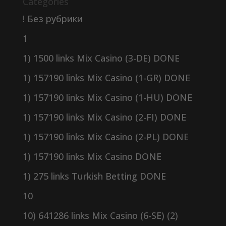
Categories
! Без рубрики
1
1) 1500 links Mix Casino (3-DE) DONE
1) 157190 links Mix Casino (1-GR) DONE
1) 157190 links Mix Casino (1-HU) DONE
1) 157190 links Mix Casino (2-FI) DONE
1) 157190 links Mix Casino (2-PL) DONE
1) 157190 links Mix Casino DONE
1) 275 links Turkish Betting DONE
10
10) 641286 links Mix Casino (6-SE) (2)