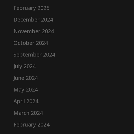
February 2025
December 2024
November 2024
October 2024
September 2024
July 2024
June 2024
May 2024
April 2024
March 2024
February 2024