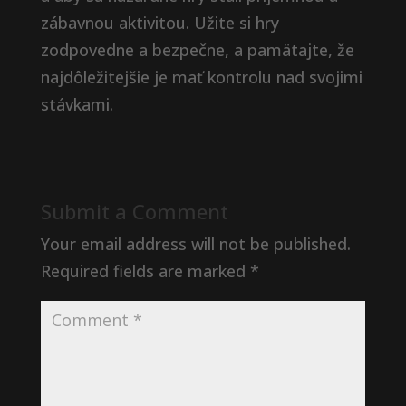
zábavnou aktivitou. Užite si hry
zodpovedne a bezpečne, a pamätajte, že
najdôležitejšie je mať kontrolu nad svojimi
stávkami.
Submit a Comment
Your email address will not be published.
Required fields are marked
*