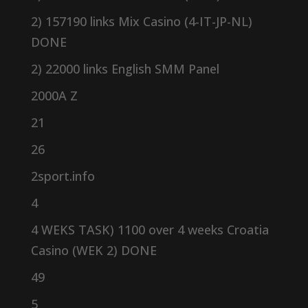
2) 157190 links Mix Casino (4-IT-JP-NL)
DONE
2) 22000 links English SMM Panel
2000A Z
21
26
2sport.info
4
4 WEKS TASK) 1100 over 4 weeks Croatia
Casino (WEK 2) DONE
49
5