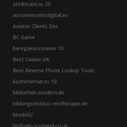
attdistant.ru 20
autonomoskitdigital.es
Aviator Clients Site
BC Game
beregaevo.runews 10
Best Casino UK
Best Reverse Phone Lookup Tools
bezhinternat.ru 10
bibliothek-sundern.de
bildungsinstitut-reittherapie.de
binobi02
biofuels-scotland.co.uk