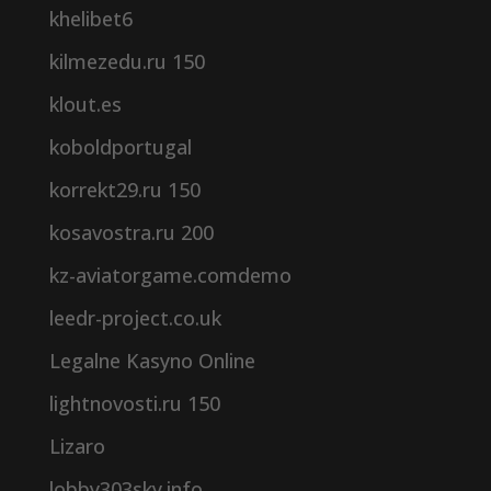
khelibet6
kilmezedu.ru 150
klout.es
koboldportugal
korrekt29.ru 150
kosavostra.ru 200
kz-aviatorgame.comdemo
leedr-project.co.uk
Legalne Kasyno Online
lightnovosti.ru 150
Lizaro
lobby303sky.info