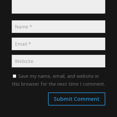
Save my name, email, and website in
this browser for the next time I comment.