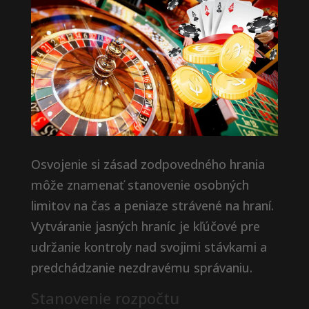
Osvojenie si zásad zodpovedného hrania
môže znamenať stanovenie osobných
limitov na čas a peniaze strávené na hraní.
Vytváranie jasných hraníc je kľúčové pre
udržanie kontroly nad svojimi stávkami a
predchádzanie nezdravému správaniu.
Stanovenie rozpočtu