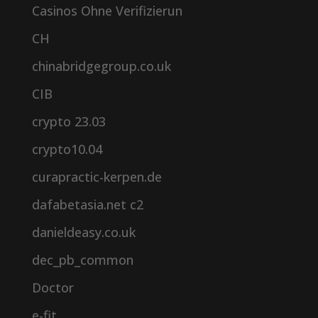
Casinos Ohne Verifizierun
CH
chinabridgegroup.co.uk
CIB
crypto 23.03
crypto10.04
curapractic-kerpen.de
dafabetasia.net c2
danieldeasy.co.uk
dec_pb_common
Doctor
e-fit