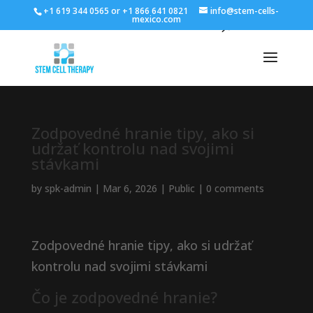
+1 619 344 0565 or +1 866 641 0821
info@stem-cells-
mexico.com
Zodpovedné hranie tipy, ako si
udržať kontrolu nad svojimi
stávkami
by
spk-admin
|
Mar 6, 2026
|
Public
|
0 comments
Zodpovedné hranie tipy, ako si udržať
kontrolu nad svojimi stávkami
Čo je zodpovedné hranie?