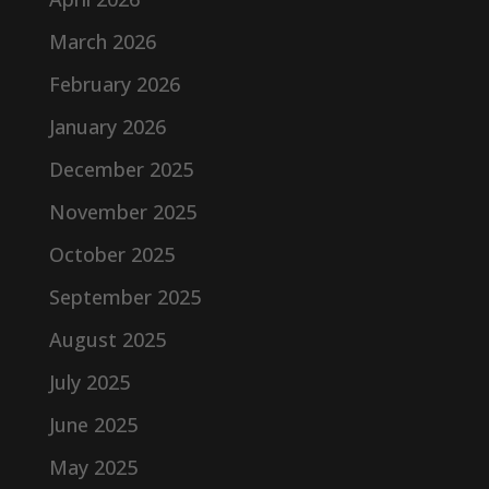
March 2026
February 2026
January 2026
December 2025
November 2025
October 2025
September 2025
August 2025
July 2025
June 2025
May 2025