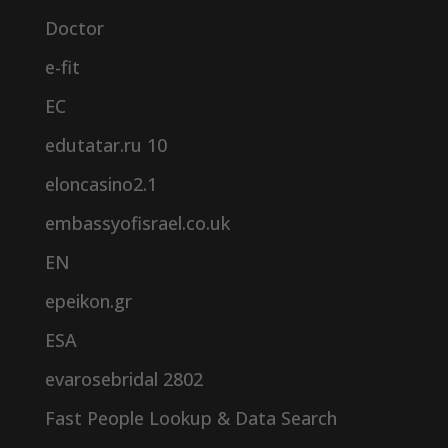
Doctor
e-fit
EC
edutatar.ru 10
eloncasino2.1
embassyofisrael.co.uk
EN
epeikon.gr
ESA
evarosebridal 2802
Fast People Lookup & Data Search