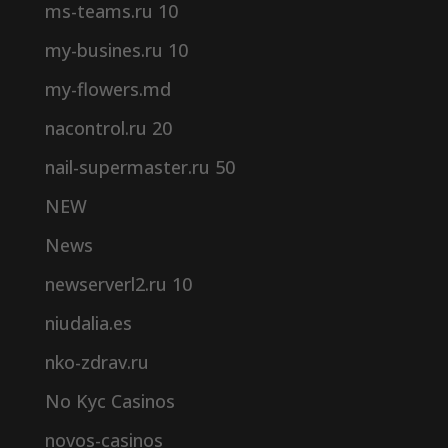
ms-teams.ru 10
my-busines.ru 10
my-flowers.md
nacontrol.ru 20
nail-supermaster.ru 50
NEW
News
newserverl2.ru 10
niudalia.es
nko-zdrav.ru
No Kyc Casinos
novos-casinos