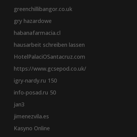
greenchillibangor.co.uk
gry hazardowe
habanafarmacia.cl
hausarbeit schreiben lassen
HotelPalaciOSantacruz.com
https://www.gcsepod.co.uk/
igry-nardy.ru 150
info-posad.ru 50
jan3
jimenezvila.es
Kasyno Online