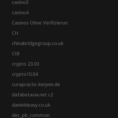
casino3
casino4
Casinos Ohne Verifizierun
CH
chinabridgegroup.co.uk
CIB
crypto 23.03
crypto10.04
curapractic-kerpen.de
dafabetasia.net c2
danieldeasy.co.uk
dec_pb_common