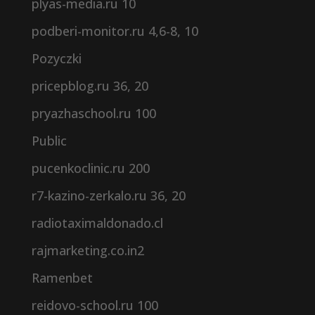
plyas-media.ru 10
podberi-monitor.ru 4,6-8, 10
Pozyczki
pricepblog.ru 36, 20
pryazhaschool.ru 100
Public
pucenkoclinic.ru 200
r7-kazino-zerkalo.ru 36, 20
radiotaximaldonado.cl
rajmarketing.co.in2
Ramenbet
reidovo-school.ru 100