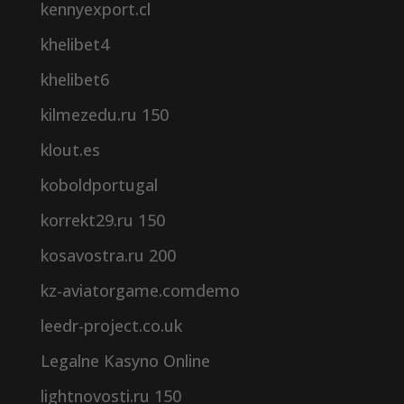
kennyexport.cl
khelibet4
khelibet6
kilmezedu.ru 150
klout.es
koboldportugal
korrekt29.ru 150
kosavostra.ru 200
kz-aviatorgame.comdemo
leedr-project.co.uk
Legalne Kasyno Online
lightnovosti.ru 150