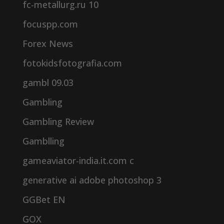
fc-metallurg.ru 10
focuspp.com
Forex News
fotokidsfotografia.com
gambl 09.03
Gambling
Gambling Review
Gamblling
gameaviator-india.it.com c
generative ai adobe photoshop 3
GGBet EN
GOX