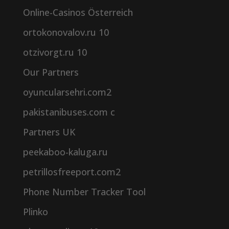
Online-Casinos Österreich
ortokonovalov.ru 10
otzivorgt.ru 10
Our Partners
oyuncularsehri.com2
pakistanibuses.com c
Partners UK
peekaboo-kaluga.ru
petrillosfreeport.com2
Phone Number Tracker Tool
Plinko