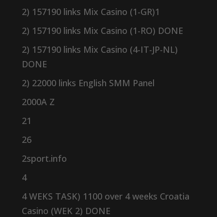
2) 157190 links Mix Casino (1-GR)1
2) 157190 links Mix Casino (1-RO) DONE
2) 157190 links Mix Casino (4-IT-JP-NL)
DONE
2) 22000 links English SMM Panel
2000A Z
21
26
2sport.info
4
4 WEKS TASK) 1100 over 4 weeks Croatia
Casino (WEK 2) DONE