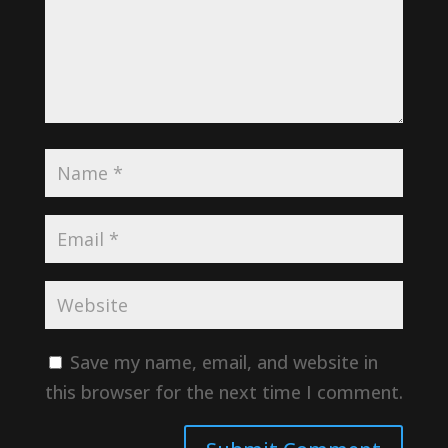
Save my name, email, and website in
this browser for the next time I comment.