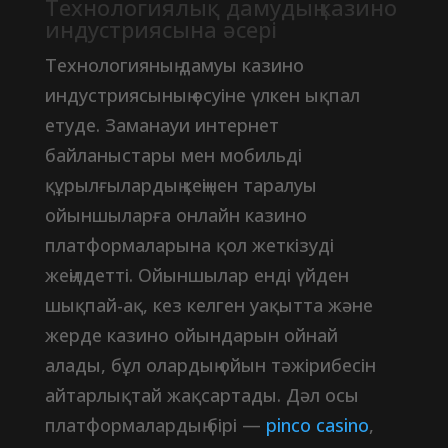
Технологиялық дамудың казино
индустриясына әсері
Технологияның дамуы казино
индустриясының өсуіне үлкен ықпал
етуде. Заманауи интернет
байланыстары мен мобильді
құрылғылардың кеңінен таралуы
ойыншыларға онлайн казино
платформаларына қол жеткізуді
жеңілдетті. Ойыншылар енді үйден
шықпай-ақ, кез келген уақытта және
жерде казино ойындарын ойнай
алады, бұл олардың ойын тәжірибесін
айтарлықтай жақсартады. Дәл осы
платформалардың бірі —
pinco casino
,