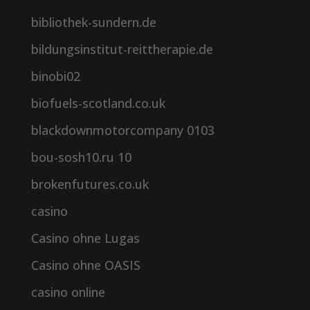
bibliothek-sundern.de
bildungsinstitut-reittherapie.de
binobi02
biofuels-scotland.co.uk
blackdownmotorcompany 0103
bou-sosh10.ru 10
brokenfutures.co.uk
casino
Casino ohne Lugas
Casino ohne OASIS
casino online