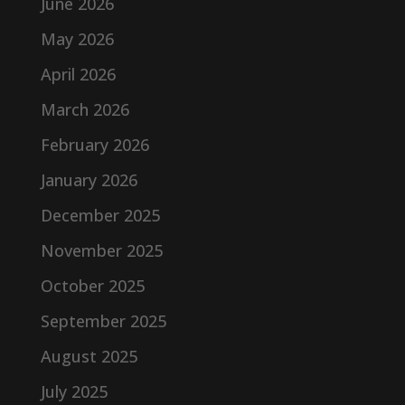
June 2026
May 2026
April 2026
March 2026
February 2026
January 2026
December 2025
November 2025
October 2025
September 2025
August 2025
July 2025