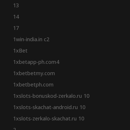
13
14
17
1win-india.in c2
1xBet
1xbetapp-ph.com4
1xbetbetmy.com
1xbetbetph.com
1xslots-bonuskod-zerkalo.ru 10
1xslots-skachat-android.ru 10
1xslots-zerkalo-skachat.ru 10
2