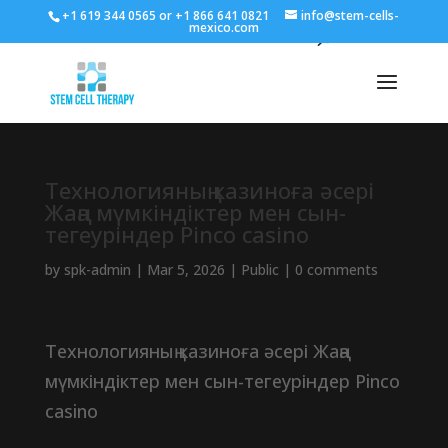
+1 619 344 0565 or +1 866 641 0821
info@stem-cells-
mexico.com
Технологияның казиноға әсері
Жаңа мүмкіндіктер мен сын-
тегеуріндер Pinco casino
by
spk-admin
|
Mar 5, 2026
|
Public
|
0 comments
Технологияның казиноға әсері Жаңа
мүмкіндіктер мен сын-тегеуріндер Pinco
casino