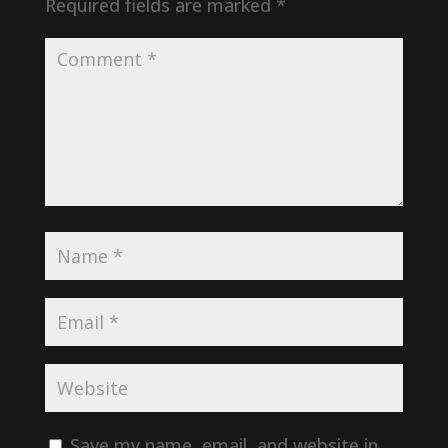
Required fields are marked
*
Save my name, email, and website in