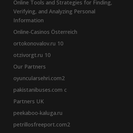
Online Tools and Strategies for Finding,
Verifying, and Analyzing Personal
Information
Online-Casinos Österreich
ortokonovalov.ru 10
otzivorgt.ru 10
Our Partners
oyuncularsehri.com2
pakistanibuses.com c
Partners UK
peekaboo-kaluga.ru
petrillosfreeport.com2