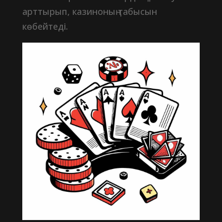
арттырып, казиноның табысын
көбейтеді.