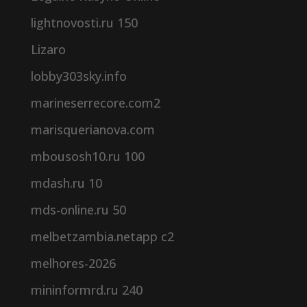
lightnovosti.ru 150
Lizaro
lobby303sky.info
marineserrecore.com2
marisquerianova.com
mbousosh10.ru 100
mdash.ru 10
mds-online.ru 50
melbetzambia.netapp c2
melhores-2026
mininformrd.ru 240