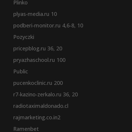
Plinko
plyas-media.ru 10
podberi-monitor.ru 4,6-8, 10
Pozyczki
pricepblog.ru 36, 20
pryazhaschool.ru 100
Public
pucenkoclinic.ru 200
r7-kazino-zerkalo.ru 36, 20
radiotaximaldonado.cl
rajmarketing.co.in2
Ramenbet