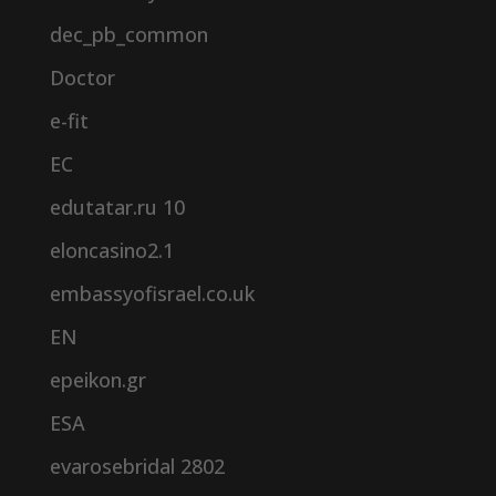
dec_pb_common
Doctor
e-fit
EC
edutatar.ru 10
eloncasino2.1
embassyofisrael.co.uk
EN
epeikon.gr
ESA
evarosebridal 2802