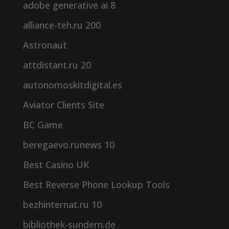
adobe generative ai 8
alliance-teh.ru 200
Astronaut
attdistant.ru 20
autonomoskitdigital.es
Aviator Clients Site
BC Game
beregaevo.runews 10
Best Casino UK
Best Reverse Phone Lookup Tools
bezhinternat.ru 10
bibliothek-sundern.de