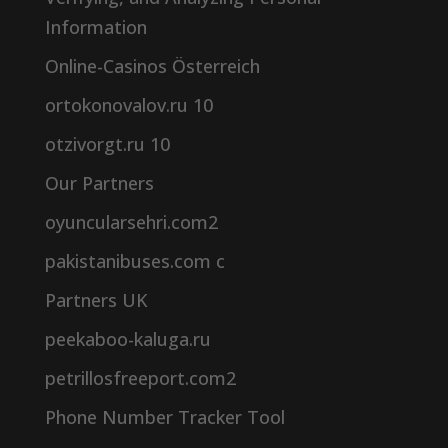
Information
Online-Casinos Österreich
ortokonovalov.ru 10
otzivorgt.ru 10
Our Partners
oyuncularsehri.com2
pakistanibuses.com c
Partners UK
peekaboo-kaluga.ru
petrillosfreeport.com2
Phone Number Tracker Tool