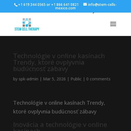
+1 619 344 0565 or +1 866 641 0821
info@stem-cells-
mexico.com
Technológie v online kasínach
Trendy, ktoré ovplyvnia
budúcnosť zábavy
by
spk-admin
|
Mar 5, 2026
|
Public
|
0 comments
Technológie v online kasínach Trendy,
ktoré ovplyvnia budúcnosť zábavy
Inovácia a technológie v online
kasínach