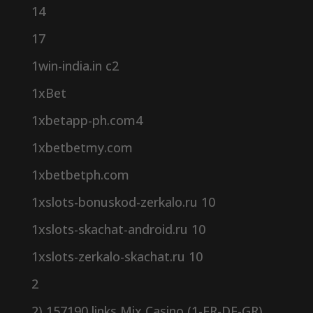
14
17
1win-india.in c2
1xBet
1xbetapp-ph.com4
1xbetbetmy.com
1xbetbetph.com
1xslots-bonuskod-zerkalo.ru 10
1xslots-skachat-android.ru 10
1xslots-zerkalo-skachat.ru 10
2
2) 157190 links Mix Casino (1-FR-DE-GR)