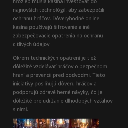
hrozieb musia kasína investovať do
najnovších technológií, aby zabezpečili
ochranu hráčov. Dôveryhodné online
kasína používajú šifrovanie a iné
zabezpečovacie opatrenia na ochranu
citlivých údajov.
Okrem technických opatrení je tiež
dôležité vzdelávať hráčov o bezpečnom
hraní a prevencii pred podvodmi. Tieto
iniciatívy posilňujú dôveru hráčov a
podporujú zdravé herné návyky, čo je
dôležité pre udržanie dlhodobých vzťahov
s nimi.