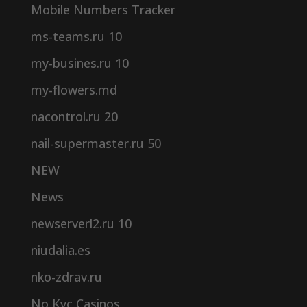
Mobile Numbers Tracker
ms-teams.ru 10
my-busines.ru 10
my-flowers.md
nacontrol.ru 20
nail-supermaster.ru 50
NEW
News
newserverl2.ru 10
niudalia.es
nko-zdrav.ru
No Kyc Casinos