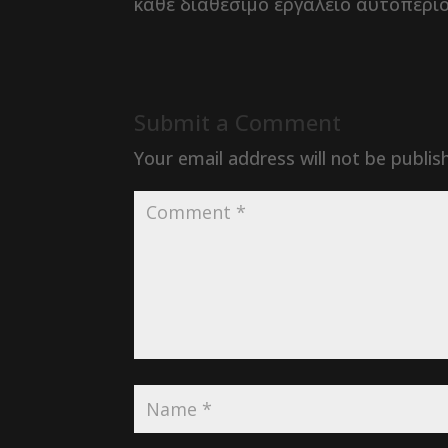
κάθε διαθέσιμο εργαλείο αυτοπερι
Submit a Comment
Your email address will not be publis