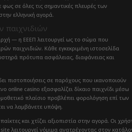
 φως σε όλες τις σημαντικές πλευρές των
στην ελληνική αγορά.
ν παιχνιδιών
αρχή — η ΕΕΕΠ λειτουργεί ως το σώμα που
ρών παιχνιδιών. Κάθε εγκεκριμένη ιστοσελίδα
υστηρά πρότυπα ασφάλειας, διαφάνειας και
ίδει πιστοποιήσεις σε παρόχους που ικανοποιούν
ο online casino εξασφαλίζει δίκαιο παιχνίδι μέσω
ομοθετικό πλαίσιο προβλέπει φορολόγηση επί των
ει να λαμβάνετε υπόψη.
παίκτες και χτίζει αξιοπιστία στην αγορά. Οι χρήσ
site λειτουργεί νόμιμα ανατρέχοντας στον κατάλο