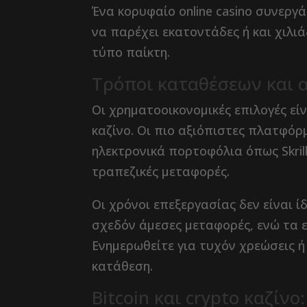
Ένα κορυφαίο online casino συνεργ
να παρέχει εκατοντάδες ή και χιλιά
τύπο παίκτη.
Τρόποι καταθέσεων και 
Οι χρηματοοικονομικές επιλογές εί
καζίνο. Οι πιο αξιόπιστες πλατφόρ
ηλεκτρονικά πορτοφόλια όπως Skrill
τραπεζικές μεταφορές.
Οι χρόνοι επεξεργασίας δεν είναι 
σχεδόν άμεσες μεταφορές, ενώ τα
Ενημερωθείτε για τυχόν χρεώσεις 
κατάθεση.
Bitcoin και crypto καζίν