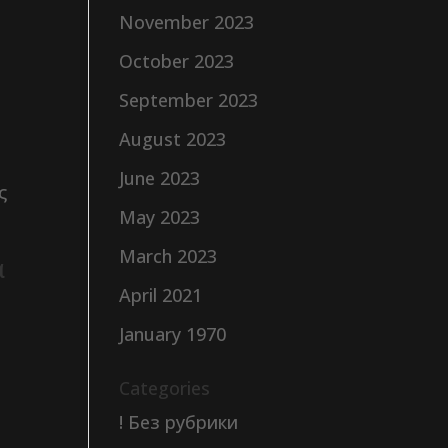
November 2023
October 2023
September 2023
August 2023
June 2023
ς
May 2023
March 2023
α
April 2021
January 1970
Categories
! Без рубрики