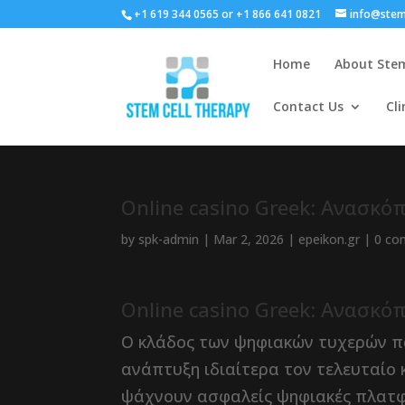
+1 619 344 0565 or +1 866 641 0821
info@stem
Home
About Stem
Contact Us
Cli
Online casino Greek: Ανασκ
by
spk-admin
|
Mar 2, 2026
|
epeikon.gr
|
0 co
Online casino Greek: Ανασκ
Ο κλάδος των ψηφιακών τυχερών πα
ανάπτυξη ιδιαίτερα τον τελευταίο
ψάχνουν ασφαλείς ψηφιακές πλατφ