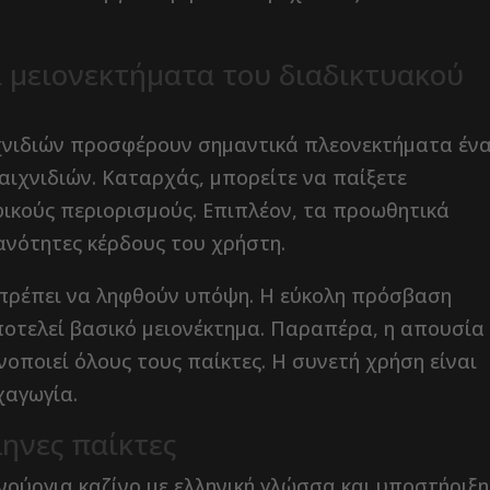
α μειονεκτήματα του διαδικτυακού
χνιδιών προσφέρουν σημαντικά πλεονεκτήματα ένα
ιχνιδιών. Καταρχάς, μπορείτε να παίξετε
ικούς περιορισμούς. Επιπλέον, τα προωθητικά
νότητες κέρδους του χρήστη.
ι πρέπει να ληφθούν υπόψη. Η εύκολη πρόσβαση
ποτελεί βασικό μειονέκτημα. Παραπέρα, η απουσία
νοποιεί όλους τους παίκτες. Η συνετή χρήση είναι
χαγωγία.
ληνες παίκτες
ούργια καζίνο με ελληνική γλώσσα και υποστήριξη