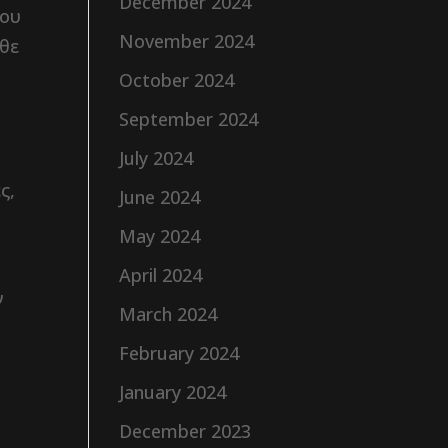
December 2024
νου
November 2024
άθε
October 2024
September 2024
July 2024
ς,
June 2024
May 2024
April 2024
ν
March 2024
February 2024
January 2024
December 2023