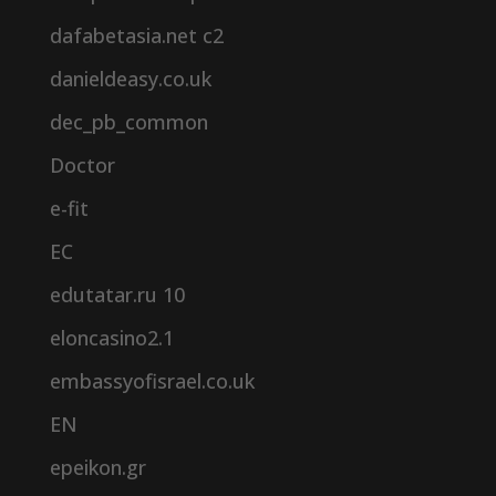
dafabetasia.net c2
danieldeasy.co.uk
dec_pb_common
Doctor
e-fit
EC
edutatar.ru 10
eloncasino2.1
embassyofisrael.co.uk
EN
epeikon.gr