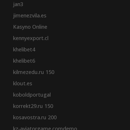
jan3
jimenezvila.es
Kasyno Online
kennyexport.cl
khelibet4
khelibet6
kilmezedu.ru 150
klout.es
koboldportugal
korrekt29.ru 150
kosavostra.ru 200
kz-aviatorgame.comdemo