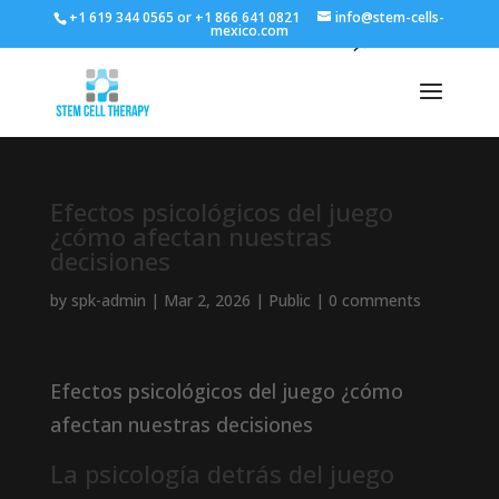
+1 619 344 0565 or +1 866 641 0821
info@stem-cells-
mexico.com
Efectos psicológicos del juego
¿cómo afectan nuestras
decisiones
by
spk-admin
|
Mar 2, 2026
|
Public
|
0 comments
Efectos psicológicos del juego ¿cómo
afectan nuestras decisiones
La psicología detrás del juego